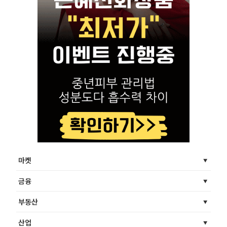
마켓
금융
부동산
산업