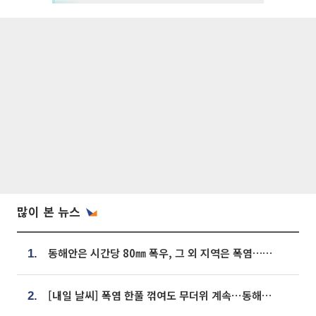
많이 본 뉴스
동해안은 시간당 80㎜ 폭우, 그 외 지역은 폭염…‘극과 극 날씨’
1.
[내일 날씨] 폭염 한풀 꺾여도 무더위 계속⋯동해안 이틀 연속 비
2.