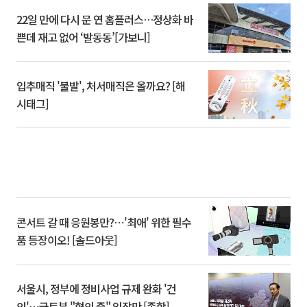
22일 만에 다시 문 연 홈플러스…정상화 바
쁜데 재고 없어 ‘발동동’[가보니]
입추매직 '불발', 처서매직은 올까요? [해
시태그]
콘서트 갈 때 응원봉만?⋯'최애' 위한 필수
품 등장이오! [솔드아웃]
서울시, 정부에 정비사업 규제 완화 '건
의'⋯국토부 "협의 중" 입장만 [종합]