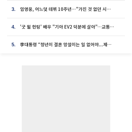
임영웅, 어느덧 데뷔 10주년⋯"가진 것 없던 시절, 내 앞엔 20명의 팬뿐"
3.
'굿 윌 헌팅' 배우 "기아 EV2 덕분에 살아"…교통사고 후 안전성 극찬
4.
李대통령 “청년이 결혼 망설이는 일 없어야...제도상 불이익 조사”
5.