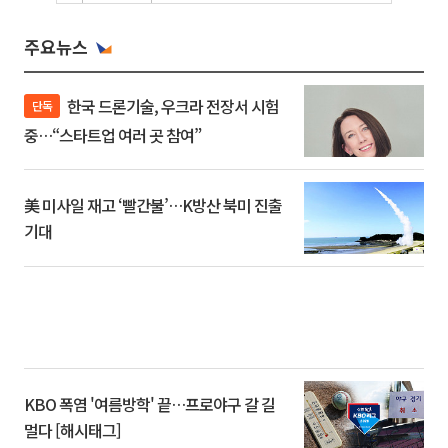
주요뉴스
한국 드론기술, 우크라 전장서 시험
단독
중…“스타트업 여러 곳 참여”
美 미사일 재고 ‘빨간불’…K방산 북미 진출
기대
KBO 폭염 '여름방학' 끝…프로야구 갈 길
멀다 [해시태그]