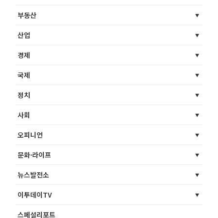
부동산
산업
경제
국제
정치
사회
오피니언
문화·라이프
뉴스발전소
이투데이TV
스페셜리포트