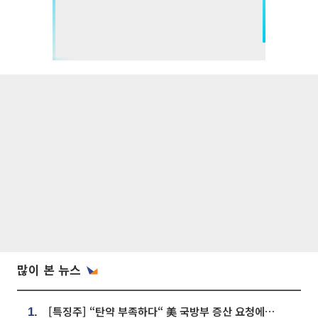
많이 본 뉴스
[특징주] “탄약 부족하다“ 美 국방부 증산 요청에⋯국내 방산주 급등세
1.