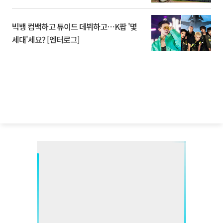
빅뱅 컴백하고 튜이드 데뷔하고⋯K팝 '몇
세대'세요? [엔터로그]