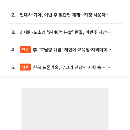
현대차·기아, 이번 주 임단협 재개…하청 사용자성 재심도 ‘변수’
2.
최태원·노소영 '9440억 분할' 판결, 이번주 재상고 여부 주목
3.
李 ‘호남형 대입’ 제안에 교육청·지역대학 서·논술형 입시 연계 '착수'
단독
4.
한국 드론기술, 우크라 전장서 시험 중…“스타트업 여러 곳 참여”
단독
5.