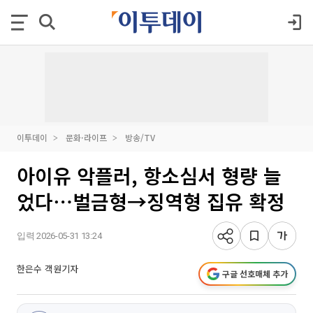
이투데이
문화·라이프
방송/TV
아이유 악플러, 항소심서 형량 늘
었다⋯벌금형→징역형 집유 확정
입력 2026-05-31 13:24
한은수 객원기자
구글 선호매체 추가