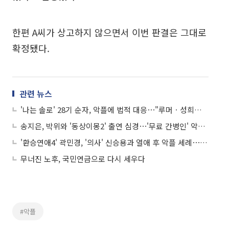
한편 A씨가 상고하지 않으면서 이번 판결은 그대로
확정됐다.
관련 뉴스
'나는 솔로' 28기 순자, 악플에 법적 대응⋯"루머ㆍ성희롱 못 참아"
송지은, 박위와 '동상이몽2' 출연 심경⋯'무료 간병인' 악플 직접 언급
'환승연애4' 곽민경, '의사' 신승용과 열애 후 악플 세례⋯"법적 대응 시작"
무너진 노후, 국민연금으로 다시 세우다
#악플