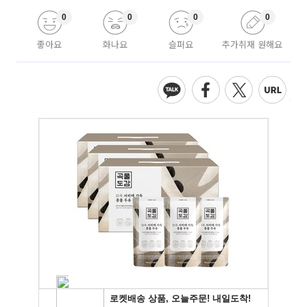
0
0
0
0
좋아요
화나요
슬퍼요
추가취재 원해요