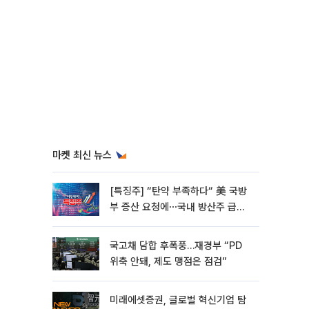
마켓 최신 뉴스
[특징주] “탄약 부족하다“ 美 국방
부 증산 요청에⋯국내 방산주 급등
세
국고채 담합 후폭풍…재경부 “PD
위축 안돼, 제도 맹점은 점검”
미래에셋증권, 글로벌 혁신기업 탐