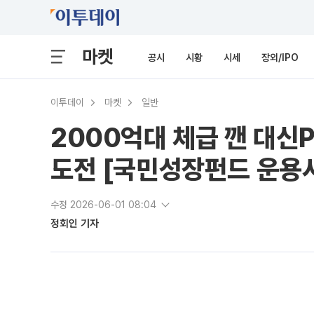
마켓
공시
시황
시세
장외/IPO
이투데이
마켓
일반
2000억대 체급 깬 대신P
도전 [국민성장펀드 운용
수정 2026-06-01 08:04
정회인 기자