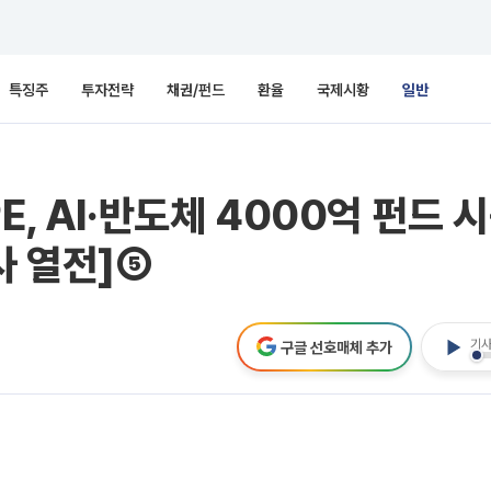
특징주
투자전략
채권/펀드
환율
국제시황
일반
E, AI·반도체 4000억 펀드
사 열전]⑤
기사
구글 선호매체 추가