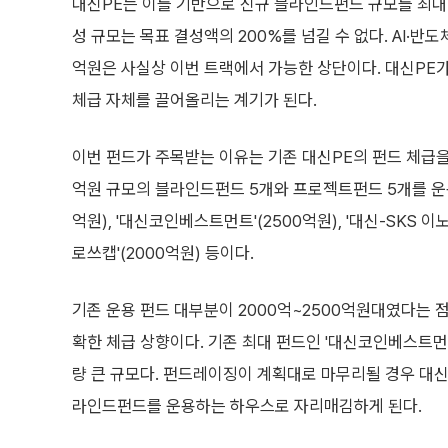
대신PE는 이를 기반으로 신규 블라인드펀드 규모를 최대 
성 규모는 목표 결성액의 200%를 넘길 수 없다. AI·반
억원은 사실상 이번 트랙에서 가능한 상단이다. 대신PE
체급 자체를 끌어올리는 계기가 된다.
이번 펀드가 주목받는 이유는 기존 대신PE의 펀드 체급을 
억원 규모의 블라인드펀드 5개와 프로젝트펀드 5개를 운용하
억원), '대신코인베스트먼트'(2500억원), '대신-SKS 이
로쓰캡'(2000억원) 등이다.
기존 운용 펀드 대부분이 2000억~2500억원대였다는 점
확한 체급 상향이다. 기존 최대 펀드인 '대신코인베스트먼트
량 큰 규모다. 펀드레이징이 계획대로 마무리될 경우 대신
라인드펀드를 운용하는 하우스로 자리매김하게 된다.