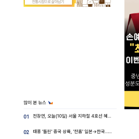
많이 본 뉴스
전장연, 오늘(10일) 서울 지하철 4호선 혜화역 시위…1호선 용산역 무정차
01
태풍 '돌핀' 중국 상륙, '찬홈' 일본→한국…각국 기상청 예상 경로는?
02