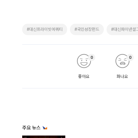
#대신프라이빗에쿼티
#국민성장펀드
#대신파이낸셜
0
0
좋아요
화나요
주요 뉴스