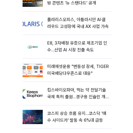
방 콘텐츠 ‘뉴 스탠다드’ 공개
폴라리스오피스, 아틀라시안 AI·클
라우드 고성장에 국내 AX 사업 가속
E8, 3자배정 유증으로 제조기업 인
수…산업 AI 시장 진출 속도
미래에셋운용 "변동성 장세, TIGER
미국배당다우존스로 대응"
킵스바이오파마, 먹는 약 전달기술
국제 특허 출원…경구용 인슐린 개
발 속도
코스피 상승 흐름 유지…코스닥 '매
수 사이드카' 발동 속 6%대 급등