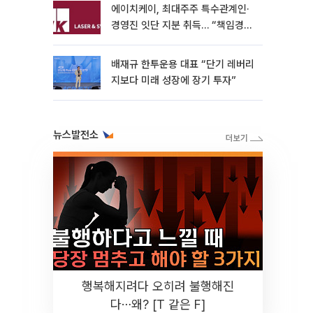
에이치케이, 최대주주 특수관계인·
경영진 잇단 지분 취득… “책임경영
ㆍ성장 자신감”
배재규 한투운용 대표 “단기 레버리
지보다 미래 성장에 장기 투자”
뉴스발전소
행복해지려다 오히려 불행해진
다⋯왜? [T 같은 F]