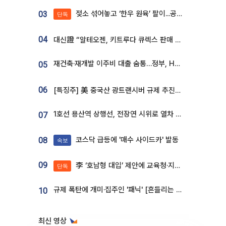
젖소 섞어놓고 ‘한우 원육’ 팔이...공영홈쇼핑 표기·검증 구멍
03
단독
04
대신證 “알테오젠, 키트루다 큐렉스 판매 3배 급증…목표가 41만원 상향”
재건축·재개발 이주비 대출 숨통…정부, HF 보증 신설 추진
05
06
[특징주] 美 중국산 광트랜시버 규제 추진에 대한광통신 등 광통신株 강세
1호선 용산역 상행선, 전장연 시위로 열차 무정차 운행
07
코스닥 급등에 '매수 사이드카' 발동
08
속보
09
李 ‘호남형 대입’ 제안에 교육청·지역대학 서·논술형 입시 연계 '착수'
단독
규제 폭탄에 개미·집주인 '패닉' [흔들리는 룰, 출렁이는 시장]①
10
최신 영상