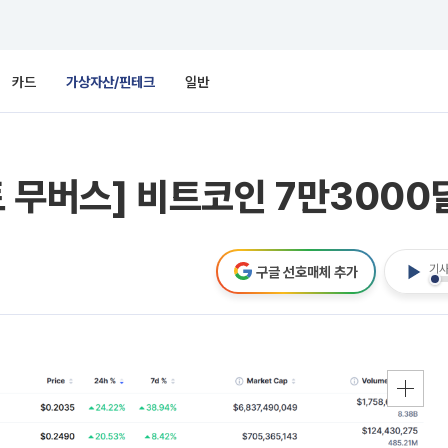
카드
가상자산/핀테크
일반
토 무버스] 비트코인 7만300
기사
구글 선호매체 추가