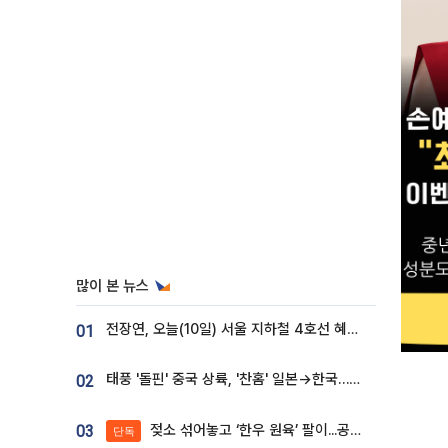
많이 본 뉴스
전장연, 오늘(10일) 서울 지하철 4호선 혜화역 시위…1호선 용산역 무정차
01
태풍 '돌핀' 중국 상륙, '찬홈' 일본→한국…각국 기상청 예상 경로는?
02
젖소 섞어놓고 ‘한우 원육’ 팔이...공영홈쇼핑 표기·검증 구멍
03
단독