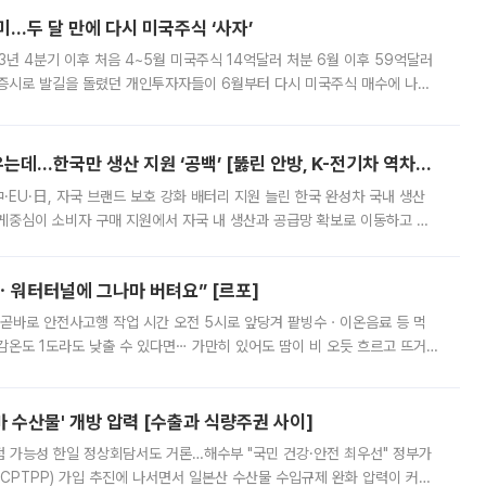
…두 달 만에 다시 미국주식 ‘사자’
3년 4분기 이후 처음 4~5월 미국주식 14억달러 처분 6월 이후 59억달러
 증시로 발길을 돌렸던 개인투자자들이 6월부터 다시 미국주식 매수에 나선
0원대에서 1400원 안팎으로 내려온 데다 국내 증시의 변동성이 커진 영향으
美·中·EU·日은 자국 전기차 키우는데…한국만 생산 지원 ‘공백’ [뚫린 안방, K-전기차 역차별]
·EU·日, 자국 브랜드 보호 강화 배터리 지원 늘린 한국 완성차 국내 생산
게중심이 소비자 구매 지원에서 자국 내 생산과 공급망 확보로 이동하고 있
은 세제와 관세, 원산지 규정, 투자 지원을 결합해 자국 완성차 업체의 전기
ㆍ워터터널에 그나마 버텨요” [르포]
 곧바로 안전사고행 작업 시간 오전 5시로 앞당겨 팥빙수ㆍ이온음료 등 먹
체감온도 1도라도 낮출 수 있다면⋯ 가만히 있어도 땀이 비 오듯 흐르고 뜨거
가 이어지면서 건설 현장들도 '폭염과의 전쟁'이 한창이다. 9일 기상청에
마 수산물' 개방 압력 [수출과 식량주권 사이]
쟁점 가능성 한일 정상회담서도 거론…해수부 "국민 건강·안전 최우선" 정부가
PTPP) 가입 추진에 나서면서 일본산 수산물 수입규제 완화 압력이 커질