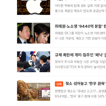
아이폰·맥북에 탑재 검토 실제 거래 앞서 
풍으로 촉발된 메모리 반도체 공급난에 
에 탑재하고자 칩 채용 테스트에 나섰다.
기
최태원·노소영 '9440억 분할' 
최태원 SK그룹 회장이 노소영 아트센터
이 나온 가운데, 재상고 기한 만료가 이
회장과 노 관장의 이혼소송 재상고 기한
규제 폭탄에 개미·집주인 '패닉' 
정부가 주식과 부동산 시장 규칙을 잇달
지수펀드(ETF)의 투자 문턱이 높아진데
오자 자금을 어디로 옮길지, 집을 팔지 
젖소 섞어놓고 ‘한우 원육’
단독
현행법상 젖소도 ‘국내산 소고기’…공영
854억원...‘한우’ 표기 판매 비중 3
계해야" 현행 가공식품 표기 기준의 허