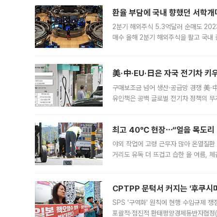
드
환율 부담에 국내 향했던 서학개미
2분기 해외주식 5.3억달러 순매도 202
매수 올해 2분기 해외주식을 팔고 국내
것으로 나타났다. 원·달러 환율이 150
로 풀
구매보조금 넘어 생산·공급망 경쟁 美·中
유인책은 공백 글로벌 전기차 정책의 무
다. 미국과 중국, 유럽연합(EU), 일본
최고 40℃ 현장⋯“얼음 목도리
야외 작업에 고령 근무자 많아 온열질환
거리도 유독 더 뜨겁고 습한 올 여름, 
운 공기에 숨쉬기조차 버거운 극한 더위
CPTPP 문턱서 커지는 '후쿠시
SPS '구역화' 원칙에 현행 수입규제 
포괄적·점진적 환태평양경제동반자협정(C