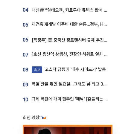
04
대신證 “알테오젠, 키트루다 큐렉스 판매 3배 급증…목표가 41만원 상향”
재건축·재개발 이주비 대출 숨통…정부, HF 보증 신설 추진
05
06
[특징주] 美 중국산 광트랜시버 규제 추진에 대한광통신 등 광통신株 강세
1호선 용산역 상행선, 전장연 시위로 열차 무정차 운행
07
코스닥 급등에 '매수 사이드카' 발동
08
속보
폭염 한풀 꺾인 월요일…그래도 낮 최고 34도 [날씨]
09
규제 폭탄에 개미·집주인 '패닉' [흔들리는 룰, 출렁이는 시장]①
10
최신 영상