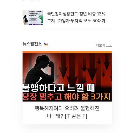
오디에라 27.82% 상승
국민참여성장펀드 청년 비중 13%
그쳐…가입자·투자액 모두 50대가
최다
뉴스발전소
행복해지려다 오히려 불행해진
다⋯왜? [T 같은 F]