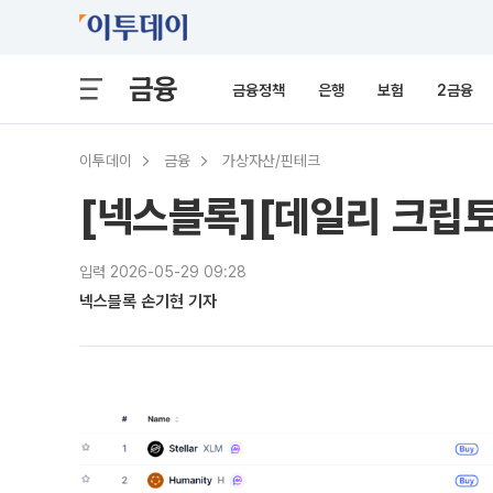
금융
금융정책
은행
보험
2금융
이투데이
금융
가상자산/핀테크
[넥스블록][데일리 크립
입력 2026-05-29 09:28
넥스블록 손기현 기자