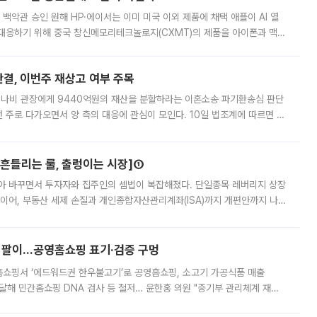
백악관 승인 원해 HP·에이서는 이미 미국 이외 제품에 채택 애플이 AI 열
대응하기 위해 중국 창신메모리테크놀로지(CXMT)의 제품을 아이폰과 맥북
 월스트리트저널(WSJ)은 9일(현지시간) 애플이 중국에서 판매하는 일부
판결, 이번주 재상고 여부 주목
 나비 관장에게 9440억원의 재산을 분할하라는 이혼소송 파기환송심 판단
번 주로 다가오면서 양 측의 대응에 관심이 모인다. 10일 법조계에 따르면 최
은 이번주 15일로 예상된다. 재상고는 판결서가 송달된 날로부터 2주 이내
[흔들리는 룰, 출렁이는 시장]①
아 바꾸면서 투자자와 집주인의 셈법이 복잡해졌다. 단일종목 레버리지 상장
 이어, 부동산 세제 손질과 개인종합자산관리계좌(ISA)까지 개편안까지 나
보유할지를 놓고 시장이 술렁인다. 논란이 확산하자 이재명 대통령은 ISA
 팔이...공영홈쇼핑 표기·검증 구멍
홈쇼핑서 ‘에드워드권 한우불고기’로 공영홈쇼핑, 소고기 가공식품 매출
4% 달해 민간홈쇼핑 DNA 검사 등 철저… 윤한홍 의원 "중기부 관리체계 재설
점을 이용한 홈쇼핑사가 ‘젖소 불고기’를 팔아 수백억원의 매출을 올린 것으로