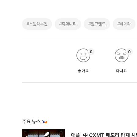
#스텔라루멘
#휴머니티
#알고랜드
#헤데라
0
0
좋아요
화나요
주요 뉴스
애플, 中 CXMT 메모리 탑재 