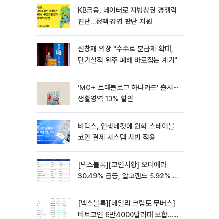
KB금융, 데이터로 지방상권 경쟁력
진단…정책·경영 판단 지원
신창재 의장 "수수료 분급제 확대,
단기실적 위주 폐해 바로잡는 계기"
‘MG+ 트래블로그 하나카드’ 출시⋯
생활영역 10% 할인
비댁스, 인생네컷에 원화 스테이블
코인 결제 시스템 시범 적용
[넥스블록][코인시황] 오디에라
30.49% 급등, 알고랜드 5.92% 하
락
[넥스블록][데일리 크립토 무버스]
비트코인 6만4000달러대 보합…