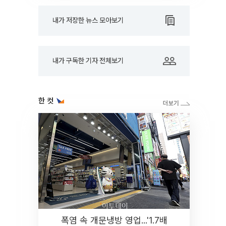
내가 저장한 뉴스 모아보기
내가 구독한 기자 전체보기
한 컷
폭염 속 개문냉방 영업...'1.7배