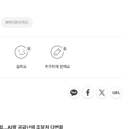
#하이퍼리퀴드
0
0
슬퍼요
추가취재 원해요
시험…AI발 공급난에 조달처 다변화