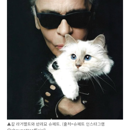
▲칼 라거펠트와 반려묘 슈페트. (출처=슈페트 인스타그램
@choupetteofficiel)