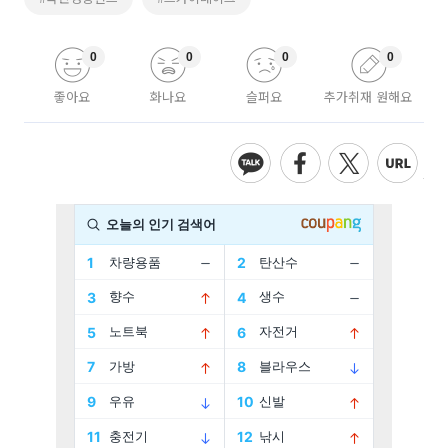
0
0
0
0
좋아요
화나요
슬퍼요
추가취재 원해요