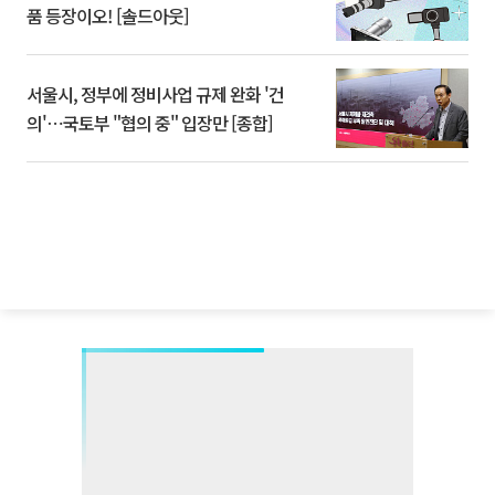
품 등장이오! [솔드아웃]
서울시, 정부에 정비사업 규제 완화 '건
의'⋯국토부 "협의 중" 입장만 [종합]