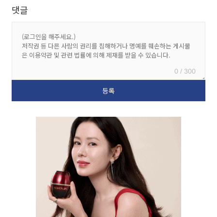
댓글
0 / 300