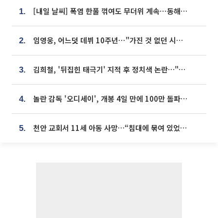
[내일 날씨] 폭염 한풀 꺾여도 무더위 계속⋯동해안 이틀 연속 비
1.
임영웅, 어느덧 데뷔 10주년⋯"가진 것 없던 시절, 내 앞엔 20명의 팬뿐"
2.
김희철, '뒤집힌 태극기' 지적 후 정치색 논란…"좌우 떠나 우리나라 국기"
3.
놀란 감독 '오디세이', 개봉 4일 만에 100만 돌파⋯'왕사남' 보다 빠르다
4.
천안 교회서 11세 아동 사망…“침대에 묶여 있었다” 진술 확보
5.