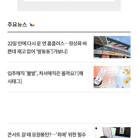
주요뉴스
22일 만에 다시 문 연 홈플러스…정상화 바
쁜데 재고 없어 ‘발동동’[가보니]
입추매직 '불발', 처서매직은 올까요? [해
시태그]
콘서트 갈 때 응원봉만?⋯'최애' 위한 필수