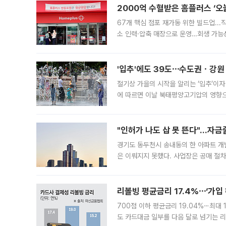
2000억 수혈받은 홈플러스 ‘오늘
67개 핵심 점포 재가동 위한 빌드업..
소 인력·압축 매장으로 운영…회생 가능성
영업을 시작한다. 핵심 점포 67개에는 
'입추'에도 39도⋯수도권ㆍ강원
절기상 가을의 시작을 알리는 ‘입추’이자
에 따르면 이날 북태평양고기압의 영향으
도, 낮 최고기온은 31~39도로, 전국
"인허가 나도 삽 못 뜬다"…자금
경기도 동두천시 송내동의 한 아파트 개
은 이뤄지지 못했다. 사업장은 공매 절차
3차 공매까지 진행됐으나 모두 유찰됐다.
후
리볼빙 평균금리 17.4%⋯‘가입 
700점 이하 평균금리 19.04%⋯최대 
도 카드대금 일부를 다음 달로 넘기는 