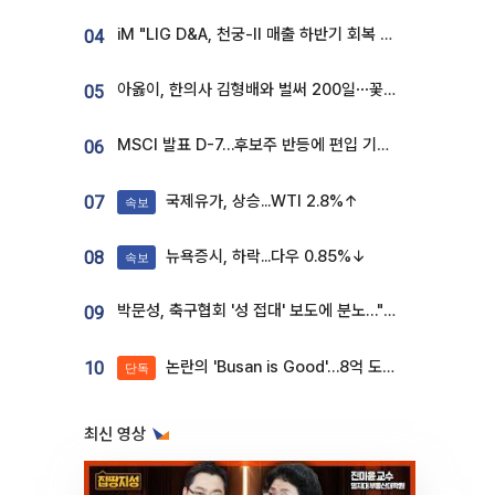
iM "LIG D&A, 천궁-II 매출 하반기 회복 전망…방산 톱픽 유지"
04
아옳이, 한의사 김형배와 벌써 200일⋯꽃다발 들고 "프러포즈 아냐"
05
MSCI 발표 D-7…후보주 반등에 편입 기대 재점화
06
국제유가, 상승...WTI 2.8%↑
07
속보
뉴욕증시, 하락...다우 0.85%↓
08
속보
박문성, 축구협회 '성 접대' 보도에 분노…"다 말아먹으려고 작정했나"
09
논란의 'Busan is Good'…8억 도시브랜드, 용산 대통령실 CI 업체가 수행
10
단독
최신 영상