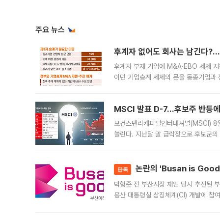
주요 뉴스
후계자 없어도 회사는 남긴다?…‘
후계자 부재 기업에 M&A·EBO 세제 
이던 기업승계 세제의 문을 동종기업과 
대신 M&A나 임직원 인수(EBO)를 통
늘
MSCI 발표 D-7…후보주 반등
모건스탠리캐피털인터내셔널(MSCI) 8
쏠린다. 지난달 말 급락장으로 후보군의
가능성과 지수 추종 자금 유입 기대가 
논란의 'Busan is Go
단독
박형준 전 부산시장 재임 당시 추진된 부산
용산 대통령실 상징체계(CI) 개발에 참
도시브랜드 사업이 공개 이후 시민 공감