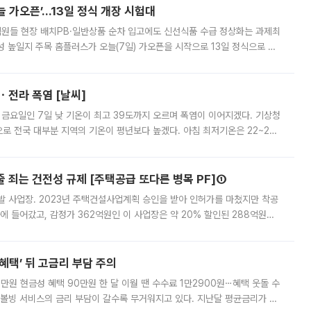
 가오픈’...13일 정식 개장 시험대
.직원들 현장 배치PB·일반상품 순차 입고에도 신선식품 수급 정상화는 과제최
 높일지 주목 홈플러스가 오늘(7일) 가오픈을 시작으로 13일 정식으로 재
직원들이 현장 배치되고, PB 상품과 함께 일반 상품 납품도 순차적으로 진행
ㆍ전라 폭염 [날씨]
 금요일인 7일 낮 기온이 최고 39도까지 오르며 폭염이 이어지겠다. 기상청
로 전국 대부분 지역의 기온이 평년보다 높겠다. 아침 최저기온은 22~27
 대부분 지역에 폭염특보가 발효된 가운데 최고체감온도는 35도 안팎까지 올라
줄 죄는 건전성 규제 [주택공급 또다른 병목 PF]①
발 사업장. 2023년 주택건설사업계획 승인을 받아 인허가를 마쳤지만 착공
에 들어갔고, 감정가 362억원인 이 사업장은 약 20% 할인된 288억원에
 현재는 4차 공매를 위한 조건 협의가 진행 중이다. 수도권의 주요 주거 배
혜택’ 뒤 고금리 부담 주의
1만원 현금성 혜택 90만원 한 달 이월 땐 수수료 1만2900원⋯혜택 웃돌 수
리볼빙 서비스의 금리 부담이 갈수록 무거워지고 있다. 지난달 평균금리가 연