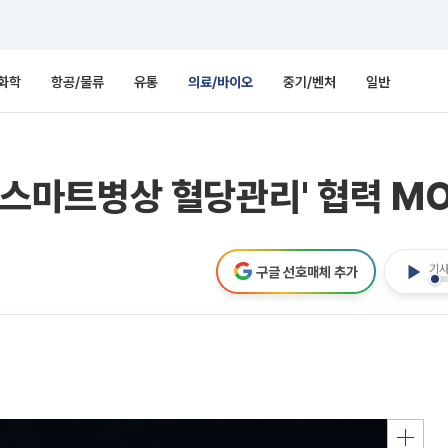
화학
항공/물류
유통
의료/바이오
중기/벤처
일반
 ‘스마트병상 혈당관리' 협력 M
기사
구글 선호매체 추가