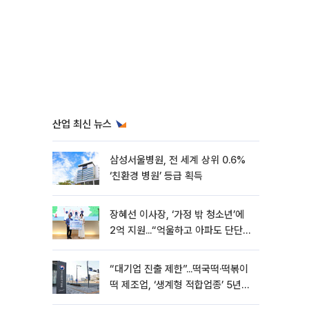
산업 최신 뉴스
삼성서울병원, 전 세계 상위 0.6%
‘친환경 병원’ 등급 획득
장혜선 이사장, ‘가정 밖 청소년’에
2억 지원...“억울하고 아파도 단단해
지길”[현장]
“대기업 진출 제한”...떡국떡·떡볶이
떡 제조업, ‘생계형 적합업종’ 5년
연장