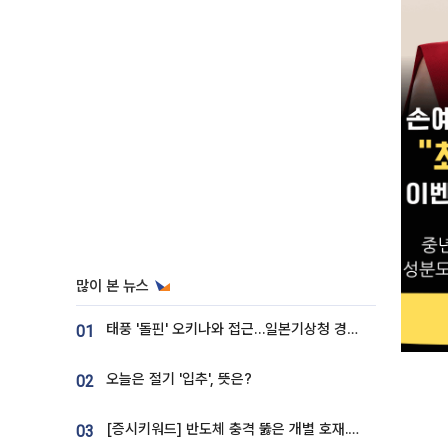
많이 본 뉴스
태풍 '돌핀' 오키나와 접근…일본기상청 경로 업데이트
01
오늘은 절기 '입추', 뜻은?
02
[증시키워드] 반도체 충격 뚫은 개별 호재...포스코퓨처엠·에코프로·한화솔루션 '눈길'
03