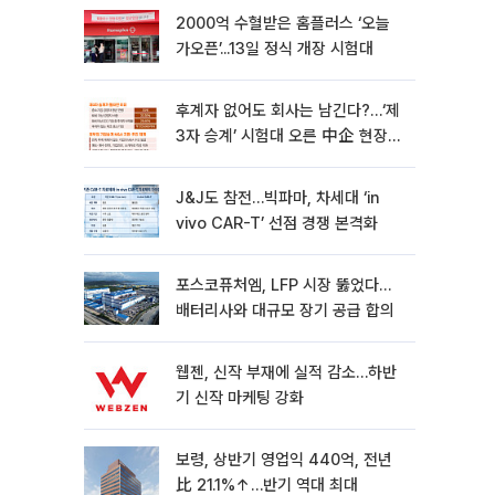
2000억 수혈받은 홈플러스 ‘오늘
가오픈’...13일 정식 개장 시험대
후계자 없어도 회사는 남긴다?…‘제
3자 승계’ 시험대 오른 中企 현장
[기업승계 대전환]
J&J도 참전…빅파마, 차세대 ‘in
vivo CAR-T’ 선점 경쟁 본격화
포스코퓨처엠, LFP 시장 뚫었다…
배터리사와 대규모 장기 공급 합의
웹젠, 신작 부재에 실적 감소…하반
기 신작 마케팅 강화
보령, 상반기 영업익 440억, 전년
比 21.1%↑…반기 역대 최대