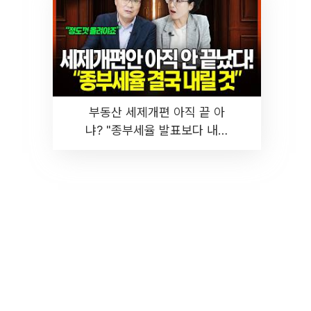
부동산 세제개편 아직 끝 아
냐? "종부세율 발표보다 내릴
것" 장기거주·양도세 전망 I 집
땅지성 I 김인만, 진미윤