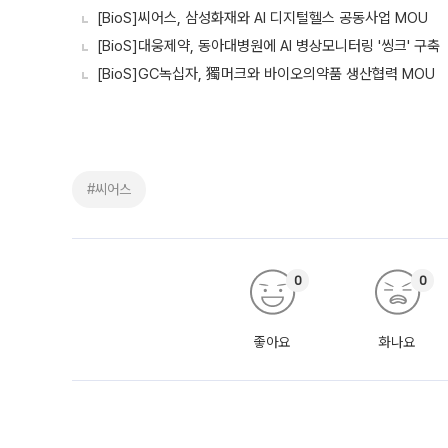
[BioS]씨어스, 삼성화재와 AI 디지털헬스 공동사업 MOU
[BioS]대웅제약, 동아대병원에 AI 병상모니터링 '씽크' 구축
[BioS]GC녹십자, 獨머크와 바이오의약품 생산협력 MOU
#씨어스
0
0
좋아요
화나요