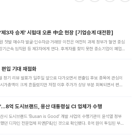
제3자 승계’ 시험대 오른 中企 현장 [기업승계 대전환]
지원 첫발 매수자 발굴·인수자금·거래망 이전은 여전히 과제 정부가 혈연 중심
장기근속 임직원 등 제3자에게 연다. 후계자를 찾지 못한 중소기업이 폐업
해 기술과 일자리를 남기도록 하겠다는 취지다. 다만 세금 감면만으로 거래를
에 편입 기대 재점화
월 정기 리뷰 발표가 일주일 앞으로 다가오면서 편출입 후보 종목에 관심이
 시가총액이 크게 흔들렸지만 저점 이후 주가가 상당 부분 회복되면서 편입
다시 부각되고 있다. 7일 금융투자업계에 따르면 MSCI는 한국시간으로 오는
od'…8억 도시브랜드, 용산 대통령실 CI 업체가 수행
시 도시브랜드 ‘Busan is Good’ 개발 사업의 수행기관이 윤석열 정부
여했던 디자인 전문업체 피앤(P&)인 것으로 확인됐다. 8억 원이 투입된 부산
 부족과 디자인 정체성 논란에 휩싸였던 만큼, 사업 선정 과정과 결과물에