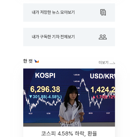
내가 저장한 뉴스 모아보기
내가 구독한 기자 전체보기
한 컷
코스피 4.58% 하락, 환율