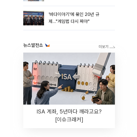
'바다이야기'에 묶인 20년 규
제…"게임법 다시 짜야"
뉴스발전소
ISA 계좌, 5년마다 깨라고요?
[이슈크래커]