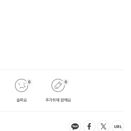
0
0
슬퍼요
추가취재 원해요