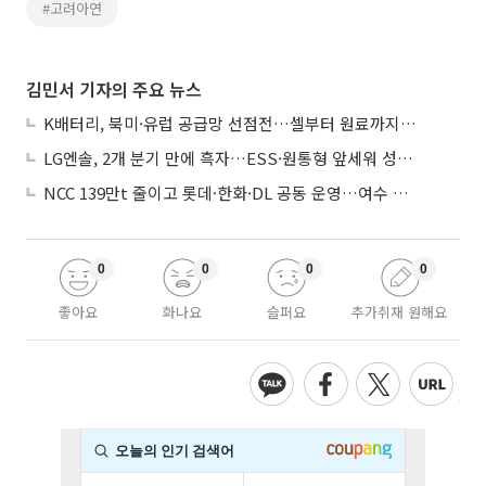
#고려아연
김민서 기자의 주요 뉴스
K배터리, 북미·유럽 공급망 선점전…셀부터 원료까지 현지화
LG엔솔, 2개 분기 만에 흑자…ESS·원통형 앞세워 성장 가속
NCC 139만t 줄이고 롯데·한화·DL 공동 운영…여수 1호 본궤도
0
0
0
0
좋아요
화나요
슬퍼요
추가취재 원해요