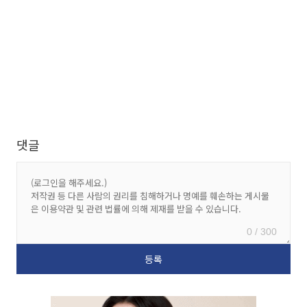
댓글
0 / 300