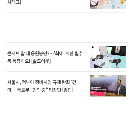
시태그]
콘서트 갈 때 응원봉만?⋯'최애' 위한 필수
품 등장이오! [솔드아웃]
서울시, 정부에 정비사업 규제 완화 '건
의'⋯국토부 "협의 중" 입장만 [종합]