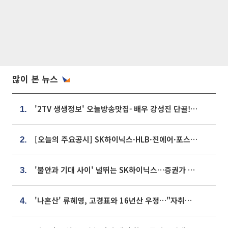
많이 본 뉴스
'2TV 생생정보' 오늘방송맛집- 배우 강성진 단골! 쌀국수ㆍ푸팟퐁 커리 맛집 '블○○○'
1.
[오늘의 주요공시] SK하이닉스·HLB·진에어·포스코홀딩스·네이버·대우건설 등
2.
'불안과 기대 사이' 널뛰는 SK하이닉스…증권가 "HBM4·LTA 기반 펀터멘털 견고"
3.
'나혼산' 류혜영, 고경표와 16년산 우정…"자취방서 부모님과 마주쳐"
4.