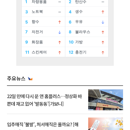
주요뉴스
22일 만에 다시 문 연 홈플러스…정상화 바
쁜데 재고 없어 ‘발동동’[가보니]
입추매직 '불발', 처서매직은 올까요? [해