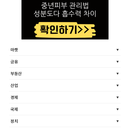
마켓
금융
부동산
산업
경제
국제
정치