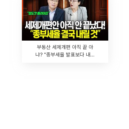
부동산 세제개편 아직 끝 아
냐? "종부세율 발표보다 내릴
것" 장기거주·양도세 전망 I 집
땅지성 I 김인만, 진미윤