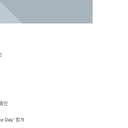
진
 증진
e Day’ 참가