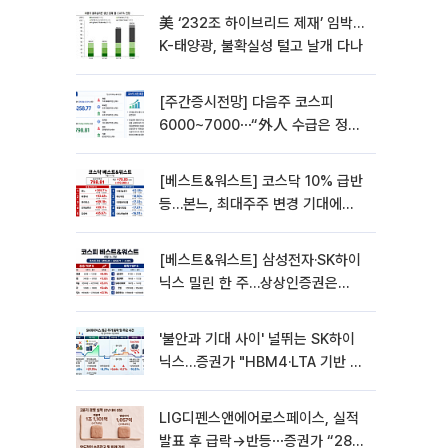
美 ‘232조 하이브리드 제재’ 임박…
K-태양광, 불확실성 털고 날개 다나
[주간증시전망] 다음주 코스피
6000~7000⋯“外人 수급은 정책
이 변수”
[베스트&워스트] 코스닥 10% 급반
등…본느, 최대주주 변경 기대에
270% 폭등
[베스트&워스트] 삼성전자·SK하이
닉스 밀린 한 주…상상인증권은
85% 급등
'불안과 기대 사이' 널뛰는 SK하이
닉스…증권가 "HBM4·LTA 기반 펀
터멘털 견고"
LIG디펜스앤에어로스페이스, 실적
발표 후 급락→반등⋯증권가 “28년