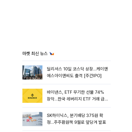
마켓 최신 뉴스
딜리셔스 10일 코스닥 상장…케이앤
에스아이앤씨도 출격 [주간IPO]
바이낸스, ETF 무기한 선물 74%
장악…한국 레버리지 ETF 거래 급
증 [e가상자산]
SK하이닉스, 분기배당 375원 확
정…주주환원책 9월로 앞당겨 발표