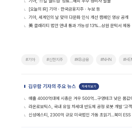
기아, ‘스킬 월드컵’ 성료…해외 우수 정비사 발굴
[오늘의 IR] 기아ㆍ한국금융지주ㆍ누보 등
기아, 세계인의 날 맞아 다문화 인식 개선 캠페인 영상 공개
美 클래리티 법안 연내 통과 가능성 13%…상원 문턱서 제동
#기아
#신한지주
#KB금융
#NHN
#H
김우람 기자의 주요 뉴스
자세히보기
매출 4000억대에 시총은 겨우 500억…구영테크 낮은 몸값
라온로보틱스, 국내 유일 차세대 반도체 공정 로봇 개발 ‘고객
신성에스티, 2300억 규모 미국법인 가동 초읽기…북미 ESS