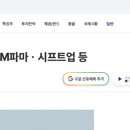
특징주
투자전략
채권/펀드
환율
국제시황
일반
HEM파마ㆍ시프트업 등
기사
구글 선호매체 추가