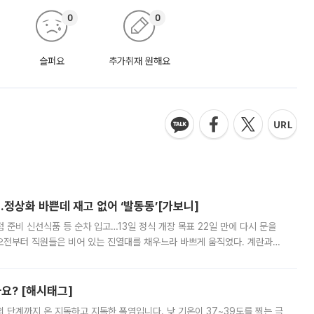
0
0
슬퍼요
추가취재 원해요
…정상화 바쁜데 재고 없어 ‘발동동’[가보니]
준비 신선식품 등 순차 입고…13일 정식 개장 목표 22일 만에 다시 문을
오전부터 직원들은 비어 있는 진열대를 채우느라 바쁘게 움직였다. 계란과
리를 잡기 시작했지만, 매장 곳곳엔 여전히 텅 빈 매대가 먼저 눈에 들어왔
까요? [해시태그]
’의 단계까지 온 지독하고 지독한 폭염입니다. 낮 기온이 37~39도를 찍는 극