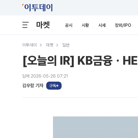
마켓
공시
시황
시세
장외/IPO
이투데이
마켓
일반
[오늘의 IR] KB금융ㆍ
입력 2026-05-26 07:21
김우람 기자
구독