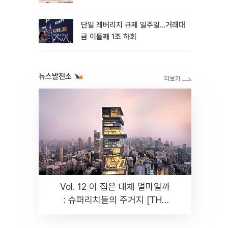
까지 튼튼”
단일 레버리지 규제 일주일…거래대
금 이틀째 1조 하회
뉴스발전소
Vol. 12 이 집은 대체 얼마일까
: 슈퍼리치들의 주거지 [THE
RARE]