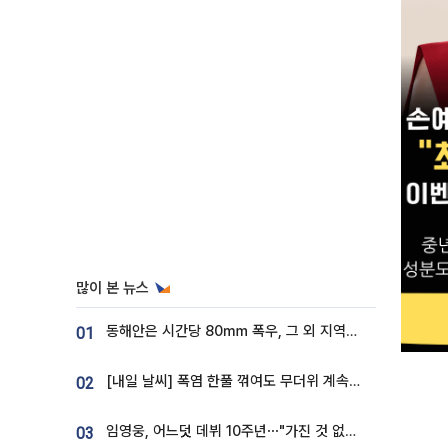
많이 본 뉴스
동해안은 시간당 80㎜ 폭우, 그 외 지역은 폭염…‘극과 극 날씨’
01
[내일 날씨] 폭염 한풀 꺾여도 무더위 계속⋯동해안 이틀 연속 비
02
임영웅, 어느덧 데뷔 10주년⋯"가진 것 없던 시절, 내 앞엔 20명의 팬뿐"
03