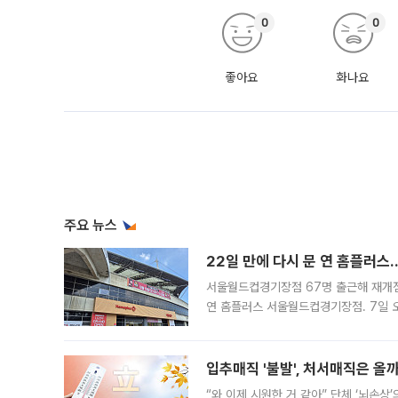
0
0
좋아요
화나요
주요 뉴스
22일 만에 다시 문 연 홈플러스
서울월드컵경기장점 67명 출근해 재개점 
연 홈플러스 서울월드컵경기장점. 7일 
우유, 과일 같은 신선식품이 차근차근 자
입추매직 '불발', 처서매직은 올
“와 이제 시원한 거 같아” 단체 ‘뇌손상