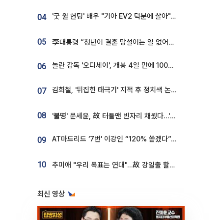
'굿 윌 헌팅' 배우 "기아 EV2 덕분에 살아"…교통사고 후 안전성 극찬
04
05
李대통령 “청년이 결혼 망설이는 일 없어야...제도상 불이익 조사”
놀란 감독 '오디세이', 개봉 4일 만에 100만 돌파⋯'왕사남' 보다 빠르다
06
김희철, '뒤집힌 태극기' 지적 후 정치색 논란…"좌우 떠나 우리나라 국기"
07
08
'불명' 문세윤, 故 터틀맨 빈자리 채웠다…'거북이' 눈물의 최종 우승
AT마드리드 ‘7번’ 이강인 “120% 쏟겠다”⋯시메오네 감독 “필요한 선수”
09
10
추미애 "우리 목표는 연대"…故 강일출 할머니 흉상 제막
최신 영상