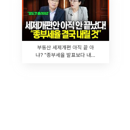
부동산 세제개편 아직 끝 아
냐? "종부세율 발표보다 내릴
것" 장기거주·양도세 전망 I 집
땅지성 I 김인만, 진미윤