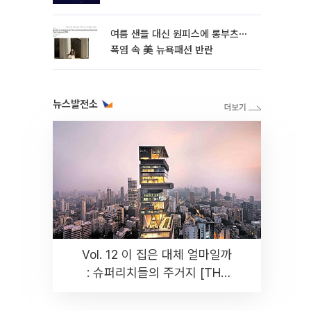
여름 샌들 대신 원피스에 롱부츠⋯
폭염 속 美 뉴욕패션 반란
뉴스발전소
Vol. 12 이 집은 대체 얼마일까
: 슈퍼리치들의 주거지 [THE
RARE]