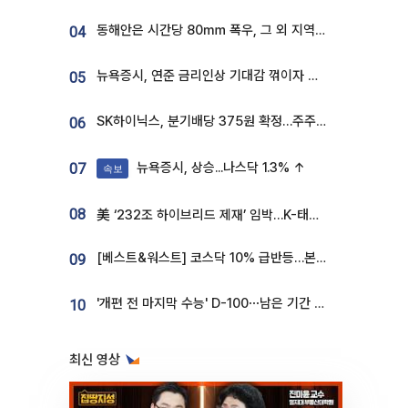
동해안은 시간당 80㎜ 폭우, 그 외 지역은 폭염…‘극과 극 날씨’
04
뉴욕증시, 연준 금리인상 기대감 꺾이자 상승...S&P500 사상 최고치 [종합]
05
SK하이닉스, 분기배당 375원 확정…주주환원책 9월로 앞당겨 발표
06
뉴욕증시, 상승...나스닥 1.3% ↑
07
속보
08
美 ‘232조 하이브리드 제재’ 임박…K-태양광, 불확실성 털고 날개 다나
[베스트&워스트] 코스닥 10% 급반등…본느, 최대주주 변경 기대에 270% 폭등
09
'개편 전 마지막 수능' D-100⋯남은 기간 성적 올릴 전략은
10
최신 영상