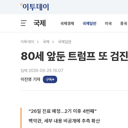
국제
국제경제
국제일반
미국
중국
이투데이
국제
국제일반
80세 앞둔 트럼프 또 검
입력 2026-05-25 16:07
이진영 기자
구독
“26일 진료 예정…2기 이후 4번째”
백악관, 세부 내용 비공개에 추측 확산