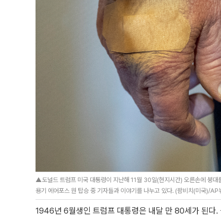
▲도널드 트럼프 미국 대통령이 지난해 11월 30일(현지시간) 오른손에 붕
용기 에어포스 원 탑승 중 기자들과 이야기를 나누고 있다. (팜비치(미국)/AP
1946년 6월생인 트럼프 대통령은 내달 만 80세가 된다