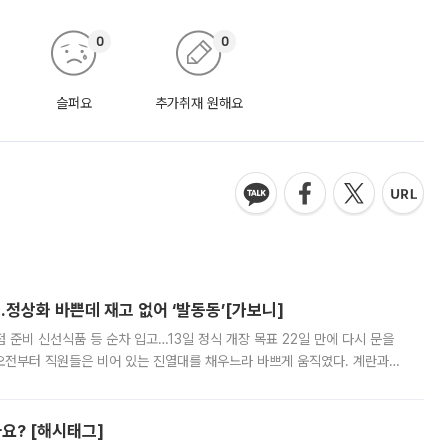
0
0
슬퍼요
추가취재 원해요
…정상화 바쁜데 재고 없어 ‘발동동’[가보니]
준비 신선식품 등 순차 입고…13일 정식 개장 목표 22일 만에 다시 문을
오전부터 직원들은 비어 있는 진열대를 채우느라 바쁘게 움직였다. 계란과
리를 잡기 시작했지만, 매장 곳곳엔 여전히 텅 빈 매대가 먼저 눈에 들어왔
까요? [해시태그]