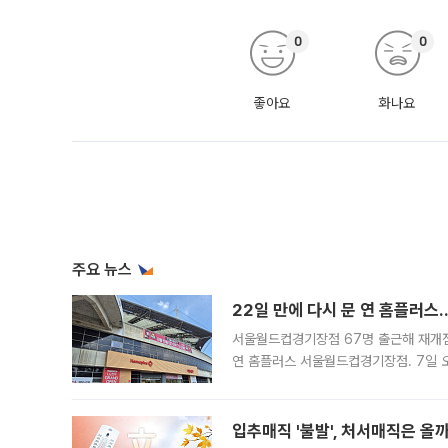
0
0
좋아요
화나요
주요 뉴스
22일 만에 다시 문 연 홈플러스
서울월드컵경기장점 67명 출근해 재개점 
연 홈플러스 서울월드컵경기장점. 7일 
우유, 과일 같은 신선식품이 차근차근 자
입추매직 '불발', 처서매직은 올