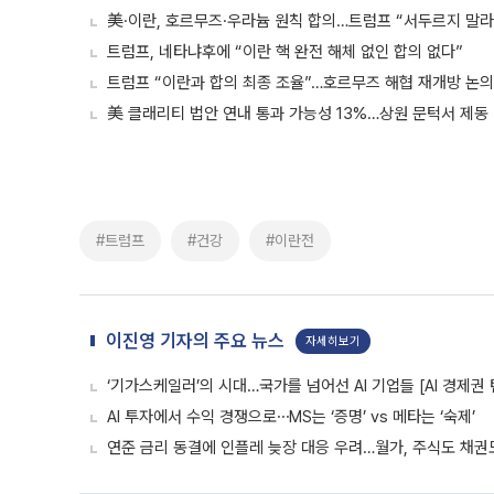
美·이란, 호르무즈·우라늄 원칙 합의…트럼프 “서두르지 말라”
트럼프, 네타냐후에 “이란 핵 완전 해체 없인 합의 없다”
트럼프 “이란과 합의 최종 조율”…호르무즈 해협 재개방 논의
美 클래리티 법안 연내 통과 가능성 13%…상원 문턱서 제동
#트럼프
#건강
#이란전
이진영 기자의 주요 뉴스
자세히보기
‘기가스케일러’의 시대…국가를 넘어선 AI 기업들 [AI 경제권 
AI 투자에서 수익 경쟁으로⋯MS는 ‘증명’ vs 메타는 ‘숙제’
연준 금리 동결에 인플레 늦장 대응 우려…월가, 주식도 채권도