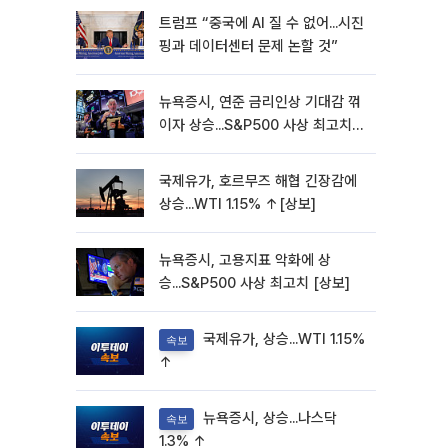
트럼프 “중국에 AI 질 수 없어...시진
핑과 데이터센터 문제 논할 것”
뉴욕증시, 연준 금리인상 기대감 꺾
이자 상승...S&P500 사상 최고치
[종합]
국제유가, 호르무즈 해협 긴장감에
상승...WTI 1.15% ↑[상보]
뉴욕증시, 고용지표 악화에 상
승...S&P500 사상 최고치 [상보]
국제유가, 상승...WTI 1.15%
속보
↑
뉴욕증시, 상승...나스닥
속보
1.3% ↑