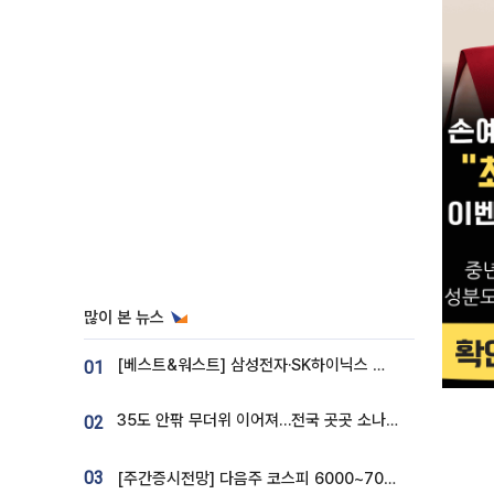
많이 본 뉴스
[베스트&워스트] 삼성전자·SK하이닉스 밀린 한 주…상상인증권은 85% 급등
01
35도 안팎 무더위 이어져…전국 곳곳 소나기 [오늘 날씨]
02
03
[주간증시전망] 다음주 코스피 6000~7000⋯“外人 수급은 정책이 변수”