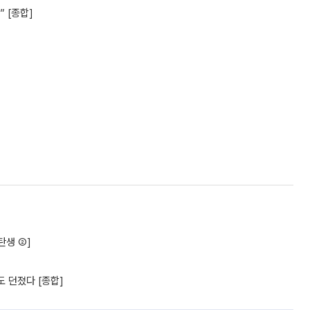
 [종합]
탄생 ②]
 던졌다 [종합]