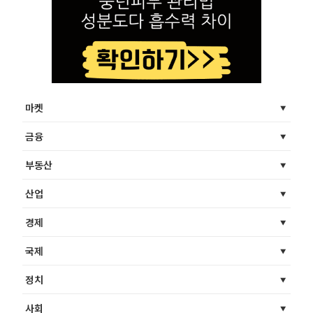
마켓
금융
부동산
산업
경제
국제
정치
사회