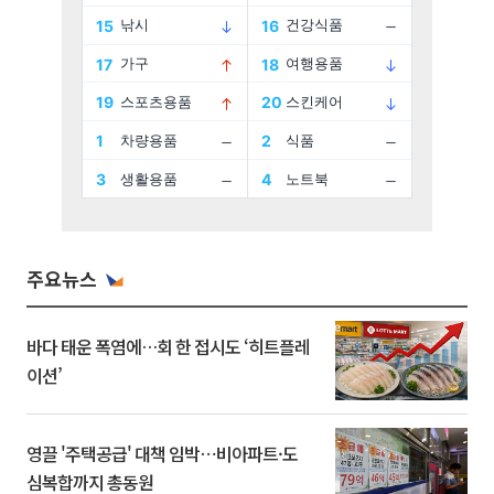
주요뉴스
바다 태운 폭염에…회 한 접시도 ‘히트플레
이션’
영끌 '주택공급' 대책 임박⋯비아파트·도
심복합까지 총동원