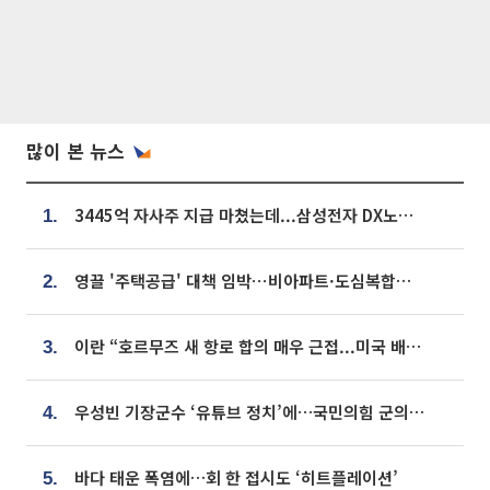
많이 본 뉴스
3445억 자사주 지급 마쳤는데...삼성전자 DX노조, 뒤늦은 '떼쓰기 집회'
1.
영끌 '주택공급' 대책 임박⋯비아파트·도심복합까지 총동원
2.
이란 “호르무즈 새 항로 합의 매우 근접...미국 배상 먼저”
3.
우성빈 기장군수 ‘유튜브 정치’에…국민의힘 군의원들 집단 반발
4.
바다 태운 폭염에…회 한 접시도 ‘히트플레이션’
5.