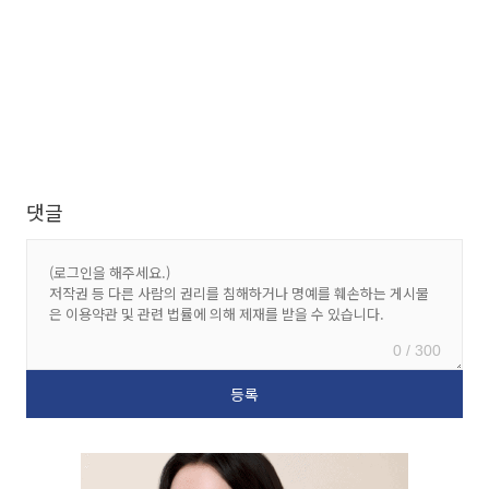
댓글
0 / 300