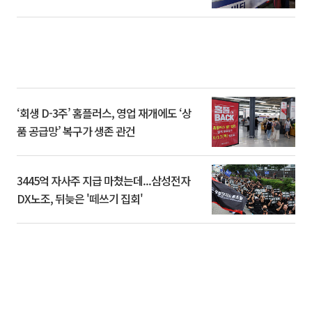
‘회생 D-3주’ 홈플러스, 영업 재개에도 ‘상
품 공급망’ 복구가 생존 관건
3445억 자사주 지급 마쳤는데...삼성전자
DX노조, 뒤늦은 '떼쓰기 집회'