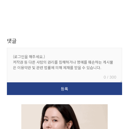
댓글
0 / 300