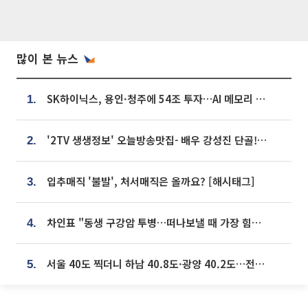
많이 본 뉴스
SK하이닉스, 용인·청주에 54조 투자…AI 메모리 생산기지 키운다
1.
'2TV 생생정보' 오늘방송맛집- 배우 강성진 단골! 쌀국수ㆍ푸팟퐁 커리 맛집 '블○○○'
2.
입추매직 '불발', 처서매직은 올까요? [해시태그]
3.
차인표 "동생 구강암 투병…떠나보낼 때 가장 힘들었다”
4.
서울 40도 찍더니 하남 40.8도·광양 40.2도…전국 '펄펄'
5.