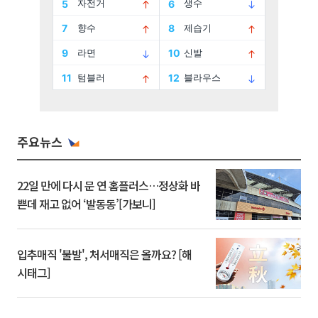
주요뉴스
22일 만에 다시 문 연 홈플러스…정상화 바
쁜데 재고 없어 ‘발동동’[가보니]
입추매직 '불발', 처서매직은 올까요? [해
시태그]