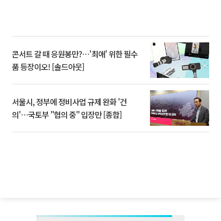
콘서트 갈 때 응원봉만?⋯'최애' 위한 필수
품 등장이오! [솔드아웃]
서울시, 정부에 정비사업 규제 완화 '건
의'⋯국토부 "협의 중" 입장만 [종합]