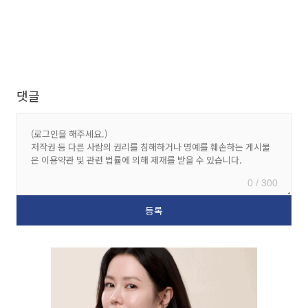
댓글
0 / 300