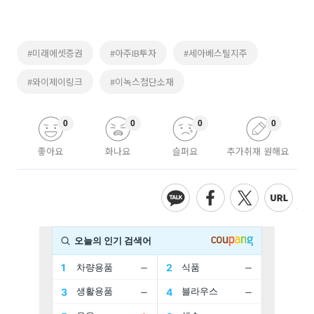
#미래에셋증권
#아주IB투자
#세아베스틸지주
#와이제이링크
#이녹스첨단소재
0
0
0
0
좋아요
화나요
슬퍼요
추가취재 원해요