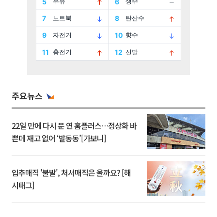
주요뉴스
22일 만에 다시 문 연 홈플러스…정상화 바
쁜데 재고 없어 ‘발동동’[가보니]
입추매직 '불발', 처서매직은 올까요? [해
시태그]