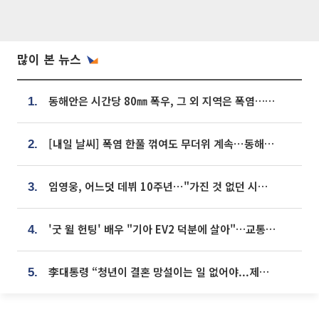
많이 본 뉴스
동해안은 시간당 80㎜ 폭우, 그 외 지역은 폭염…‘극과 극 날씨’
1.
[내일 날씨] 폭염 한풀 꺾여도 무더위 계속⋯동해안 이틀 연속 비
2.
임영웅, 어느덧 데뷔 10주년⋯"가진 것 없던 시절, 내 앞엔 20명의 팬뿐"
3.
'굿 윌 헌팅' 배우 "기아 EV2 덕분에 살아"…교통사고 후 안전성 극찬
4.
李대통령 “청년이 결혼 망설이는 일 없어야...제도상 불이익 조사”
5.