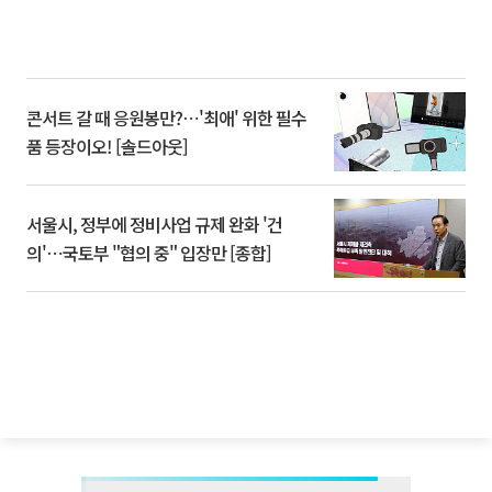
콘서트 갈 때 응원봉만?⋯'최애' 위한 필수
품 등장이오! [솔드아웃]
서울시, 정부에 정비사업 규제 완화 '건
의'⋯국토부 "협의 중" 입장만 [종합]