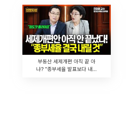
부동산 세제개편 아직 끝 아
냐? "종부세율 발표보다 내릴
것" 장기거주·양도세 전망 I 집
땅지성 I 김인만, 진미윤