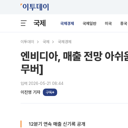
국제
국제경제
국제일반
미국
중국
이투데이
국제
국제경제
엔비디아, 매출 전망 아
무버]
입력 2026-05-21 08:44
이진영 기자
구독
12분기 연속 매출 신기록 공개