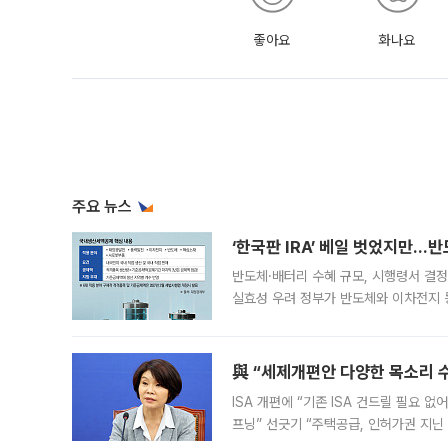
좋아요
화나요
주요 뉴스
‘한국판 IRA’ 베일 벗었지만…
반도체·배터리 수혜 규모, 시행령서 결정
실효성 우려 정부가 반도체와 이차전지 
법(IRA)’으로 불리는 국내생산세액공제
與 “세제개편안 다양한 목소리 
ISA 개편에 “기존 ISA 건드릴 필요 
프닝” 선긋기 “주택공급, 인허가권 지닌
견을 수렴해 당정과 개편안에 대한 조율