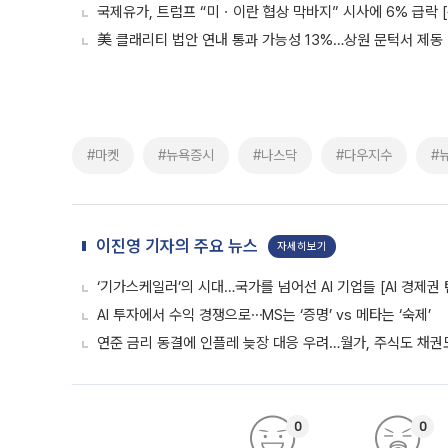
국제유가, 트럼프 “미ㆍ이란 협상 막바지” 시사에 6% 급락 
美 클래리티 법안 연내 통과 가능성 13%…상원 문턱서 제동
#마켓
#뉴욕증시
#나스닥
#다우지수
#
이진영 기자의 주요 뉴스
자세히보기
‘기가스케일러’의 시대…국가를 넘어선 AI 기업들 [AI 경제권 
AI 투자에서 수익 경쟁으로⋯MS는 ‘증명’ vs 메타는 ‘숙제’
연준 금리 동결에 인플레 늦장 대응 우려…월가, 주식도 채권도
0
0