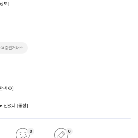
[상보]
뉴욕증권거래소
탄생 ②]
 던졌다 [종합]
0
0