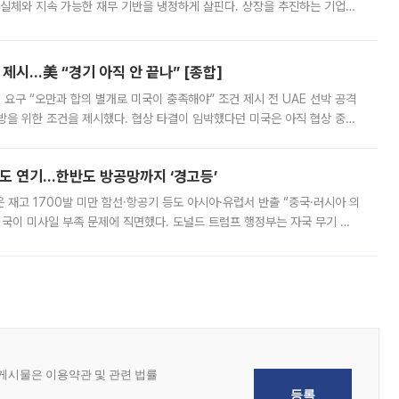
 실체와 지속 가능한 재무 기반을 냉정하게 살핀다. 상장을 추진하는 기업들
를 입증해야 하는 시험대에 섰다. 본지는 상장을 앞둔 기업의 기술 경쟁
제시…美 “경기 아직 안 끝나” [종합]
 요구 “오만과 합의 별개로 미국이 충족해야” 조건 제시 전 UAE 선박 공격
방을 위한 조건을 제시했다. 협상 타결이 임박했다던 미국은 아직 협상 중이
현지시간) 모하마드 바게르 졸가드르 이란 최고국가안보회의 사무총장은 타
품도 연기…한반도 방공망까지 ‘경고등’
은 재고 1700발 미만 함선·항공기 등도 아시아·유럽서 반출 “중국·러시아 의
미국이 미사일 부족 문제에 직면했다. 도널드 트럼프 행정부는 자국 무기 공
 국가들로 향하던 납품마저 연기되고 있는 것으로 전해졌다. 전문가가 중국