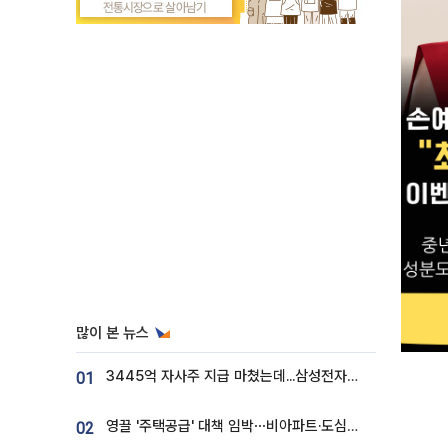
많이 본 뉴스
3445억 자사주 지급 마쳤는데...삼성전자 DX노조, 뒤늦은 '떼쓰기 집회'
01
영끌 '주택공급' 대책 임박⋯비아파트·도심복합까지 총동원
02