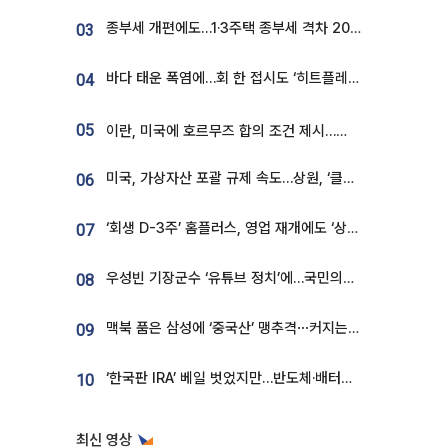
종부세 개편에도…1·3주택 종부세 격차 2028년부터 확대
03
바다 태운 폭염에…회 한 접시도 ‘히트플레이션’
04
05
이란, 미국에 호르무즈 합의 조건 제시…美 “경기 아직 안 끝나” [종합]
미국, 가상자산 포괄 규제 속도…상원, ‘클래리티법’ 9월 절차투표 추진
06
‘회생 D-3주’ 홈플러스, 영업 재개에도 ‘상품 공급망’ 복구가 생존 관건
07
우성빈 기장군수 ‘유튜브 정치’에…국민의힘 군의원들 집단 반발
08
맥북 품은 삼성에 ‘중국산’ 맹추격⋯커지는 노트북 OLED 시장
09
‘한국판 IRA’ 베일 벗었지만…반도체·배터리 업계 “시행령이 관건”
10
최신 영상