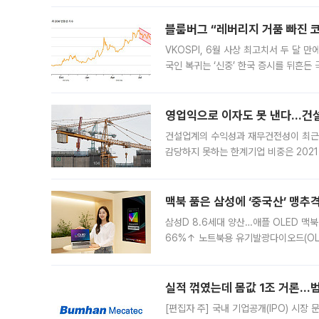
블룸버그 “레버리지 거품 빠진 코
VKOSPI, 6월 사상 최고치서 두 달
국인 복귀는 ‘신중’ 한국 증시를 뒤흔
했다. 대규모 반대매매로 레버리지 투자
영업익으로 이자도 못 낸다…건설 
건설업계의 수익성과 재무건전성이 최근
감당하지 못하는 한계기업 비중은 2021
이낸싱(PF) 부담이 집중된 건축 부문의
경영
맥북 품은 삼성에 ‘중국산’ 맹추
삼성D 8.6세대 양산…애플 OLED 맥북
66%↑ 노트북용 유기발광다이오드(OL
운데 중국 BOE와 TCL CSOT도 생산
일 업계에 따르면 삼성
실적 꺾였는데 몸값 1조 거론…범
[편집자 주] 국내 기업공개(IPO) 시장