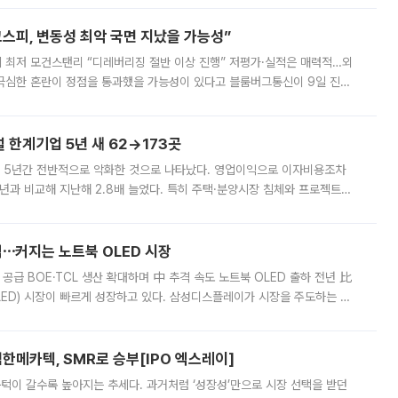
스피, 변동성 최악 국면 지났을 가능성”
 만에 최저 모건스탠리 “디레버리징 절반 이상 진행” 저평가·실적은 매력적…외
든 극심한 혼란이 정점을 통과했을 가능성이 있다고 블룸버그통신이 9일 진단
가 상당 부분 정리된 데다 금융당국의 규제 강화로 고위험 상품 거래도 급감
한계기업 5년 새 62→173곳
 5년간 전반적으로 악화한 것으로 나타났다. 영업이익으로 이자비용조차
년과 비교해 지난해 2.8배 늘었다. 특히 주택·분양시장 침체와 프로젝트파
 악화가 두드러졌다. 9일 한국건설산업연구원은 ‘2025년 건설업 외감기업
격⋯커지는 노트북 OLED 시장
 공급 BOE·TCL 생산 확대하며 中 추격 속도 노트북 OLED 출하 전년 比
ED) 시장이 빠르게 성장하고 있다. 삼성디스플레이가 시장을 주도하는 가
 확대에 나서면서 노트북 OLED 시장을 둘러싼 경쟁이 치열해지고 있다. 9
한메카텍, SMR로 승부[IPO 엑스레이]
 문턱이 갈수록 높아지는 추세다. 과거처럼 ‘성장성’만으로 시장 선택을 받던