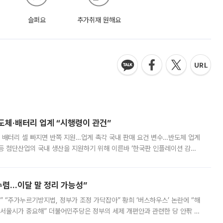
슬퍼요
추가취재 원해요
반도체·배터리 업계 “시행령이 관건”
 배터리 셀 빠지면 반쪽 지원…업계 촉각 국내 판매 요건 변수…반도체 업계
등 첨단산업의 국내 생산을 지원하기 위해 이른바 ‘한국판 인플레이션 감축
를 신설했지만, 업계에서는 세부 지원 대상에 따라 정책 효과가 크게 달라
수렴…이달 말 정리 가능성”
없어” “주가누르기방지법, 정부가 조정 가닥잡아” 황희 ‘버스하우스’ 논란에 “해
 서울시가 중요해” 더불어민주당은 정부의 세제 개편안과 관련한 당 안팎 의
에 나서겠다고 예고했다. 민주당은 8월 말 당정 조율을 거친 개편안이