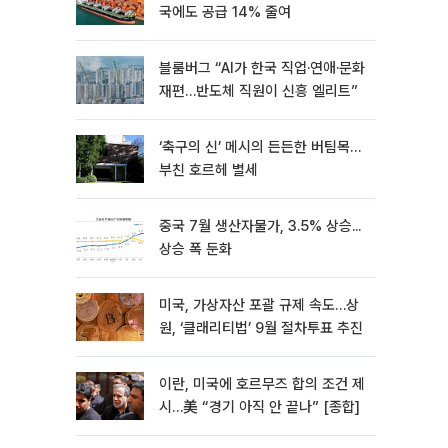
국에도 공급 14% 줄여
블룸버그 “AI가 한국 직업·연애·문화
재편…반도체 직원이 신흥 엘리트”
‘축구의 신’ 메시의 든든한 버팀목…
부친 호르헤 별세
중국 7월 생산자물가, 3.5% 상승...
상승 폭 둔화
미국, 가상자산 포괄 규제 속도…상
원, ‘클래리티법’ 9월 절차투표 추진
이란, 미국에 호르무즈 합의 조건 제
시…美 “경기 아직 안 끝나” [종합]