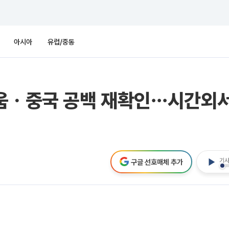
아시아
유럽/중동
쉬움ㆍ중국 공백 재확인⋯시간외서
기사
구글 선호매체 추가