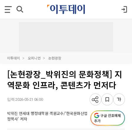
이투데이
오피니언
논현광장
[논현광장_박위진의 문화정책] 지
역문화 인프라, 콘텐츠가 먼저다
입력 2026-05-21 06:00
박위진 연세대 행정대학원 객원교수/‘한국문화산업
구글 선호매체
정책사’ 저자
추가