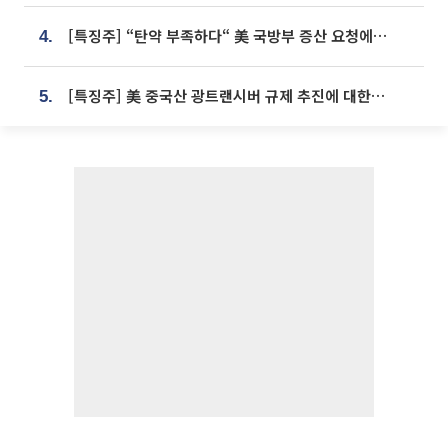
[특징주] “탄약 부족하다“ 美 국방부 증산 요청에⋯국내 방산주 급등세
4.
[특징주] 美 중국산 광트랜시버 규제 추진에 대한광통신 등 광통신株 강세
5.