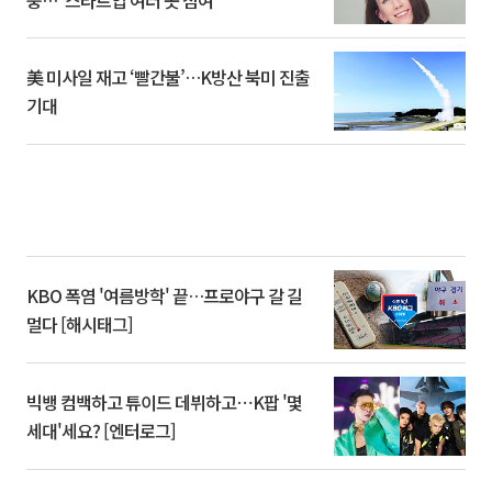
美 미사일 재고 ‘빨간불’…K방산 북미 진출
기대
KBO 폭염 '여름방학' 끝…프로야구 갈 길
멀다 [해시태그]
빅뱅 컴백하고 튜이드 데뷔하고⋯K팝 '몇
세대'세요? [엔터로그]