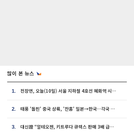
많이 본 뉴스
전장연, 오늘(10일) 서울 지하철 4호선 혜화역 시위…1호선 용산역 무정차
1.
태풍 '돌핀' 중국 상륙, '찬홈' 일본→한국…각국 기상청 예상 경로는?
2.
대신證 “알테오젠, 키트루다 큐렉스 판매 3배 급증…목표가 41만원 상향”
3.