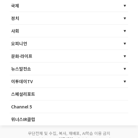
국제
정치
사회
오피니언
문화·라이프
뉴스발전소
이투데이TV
스페셜리포트
Channel 5
위너스IR클럽
무단전재 및 수집, 복사, 재배포, AI학습 이용 금지