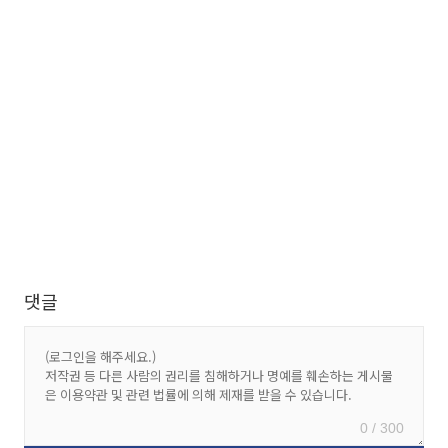
댓글
0 / 300