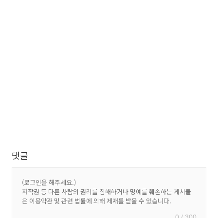
댓글
0 / 300