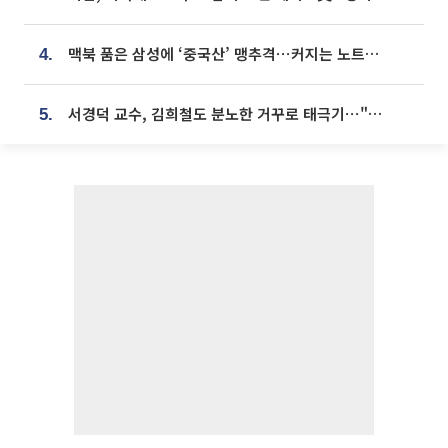
맥북 품은 삼성에 ‘중국산’ 맹추격⋯커지는 노트북 OLED 시장
4.
서경덕 교수, 김희철도 분노한 거꾸로 태극기⋯"엉터리는 아냐, 아쉬울 뿐"
5.