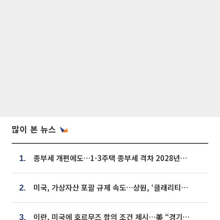
많이 본 뉴스
종부세 개편에도…1·3주택 종부세 격차 2028년부터 확대
1.
미국, 가상자산 포괄 규제 속도…상원, ‘클래리티법’ 9월 절차투표 추진
2.
이란, 미국에 호르무즈 합의 조건 제시…美 “경기 아직 안 끝나” [종합]
3.