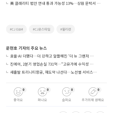
美 클래리티 법안 연내 통과 가능성 13%…상원 문턱서 제동
#CJ E&M
#CJ온스타일
#윌리런
문현호 기자의 주요 뉴스
효율·AI 더했다…더 강하고 알뜰해진 ‘더 뉴 그랜저 하이브리드’
진에어, 2분기 영업손실 731억…“고유가에 수익성 악화”
새출발 트리니티항공, 재도약 나선다…노선별 서비스 차별화
0
0
0
0
좋아요
화나요
슬퍼요
추가취재 원해요