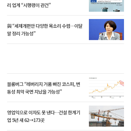
리 업계 “시행령이 관건”
與 “세제개편안 다양한 목소리 수렴…이달
말 정리 가능성”
블룸버그 “레버리지 거품 빠진 코스피, 변
동성 최악 국면 지났을 가능성”
영업익으로 이자도 못 낸다…건설 한계기
업 5년 새 62→173곳