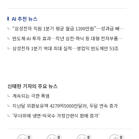
AI 추천 뉴스
“삼성전자 직원 1분기 평균 월급 1200만원”⋯성과급 빼도 연봉 1.4억
반도체·AI 투자 효과…작년 삼전·하닉 등 대형 전자부품업 월급 1000만원
삼성전자 1분기 역대 최대 실적…영업익 반도체만 53조
신태현 기자의 주요 뉴스
계속되는 극한 폭염
지난달 외환보유액 4279억5000만달러, 두달 연속 증가
'무더위에 냉면-막국수 가정간편식 판매 증가'
0
0
0
0