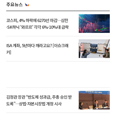
주요뉴스
코스피, 4% 하락에 6270선 마감…삼전
·SK하닉 '와르르' 각각 6%·10%대 급락
ISA 계좌, 5년마다 깨라고요? [이슈크래
커]
김정관 장관 “반도체 성과급, 주총 승인 받
도록”…상법·자본시장법 개정 시사