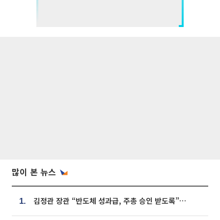
많이 본 뉴스
김정관 장관 “반도체 성과급, 주총 승인 받도록”…상법·자본시장법 개정 시사
1.