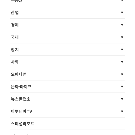
부동산
산업
경제
국제
정치
사회
오피니언
문화·라이프
뉴스발전소
이투데이TV
스페셜리포트