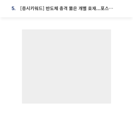
[증시키워드] 반도체 충격 뚫은 개별 호재...포스코퓨처엠·에코프로·한화솔루션 '눈길'
5.