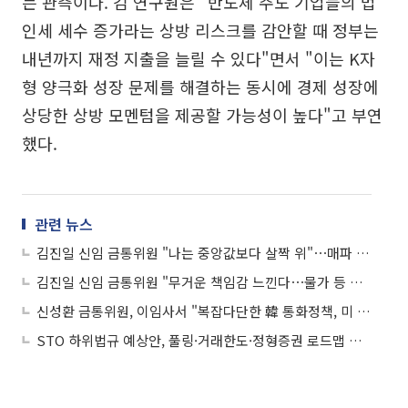
는 관측이다. 김 연구원은 "반도체 주도 기업들의 법
인세 세수 증가라는 상방 리스크를 감안할 때 정부는
내년까지 재정 지출을 늘릴 수 있다"면서 "이는 K자
형 양극화 성장 문제를 해결하는 동시에 경제 성장에
상당한 상방 모멘텀을 제공할 가능성이 높다"고 부연
했다.
관련 뉴스
김진일 신임 금통위원 "나는 중앙값보다 살짝 위"⋯매파 성향 인정
김진일 신임 금통위원 "무거운 책임감 느낀다⋯물가 등 통화정책 목표에 최선"
신성환 금통위원, 이임사서 "복잡다단한 韓 통화정책, 미 연준보다 어려워"
STO 하위법규 예상안, 풀링·거래한도·정형증권 로드맵 제시