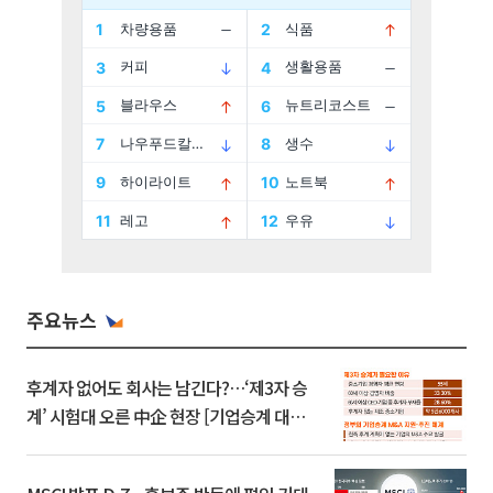
주요뉴스
후계자 없어도 회사는 남긴다?…‘제3자 승
계’ 시험대 오른 中企 현장 [기업승계 대전
환]