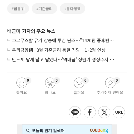
#금통위
#기준금리
#통화정책
배근미 기자의 주요 뉴스
호르무즈발 유가 상승에 투심 난조⋯"1420원 중후반 등락"
우리금융硏 "8월 기준금리 동결 전망⋯1~2명 인상 소수의견 낼 것"
반도체 날개 달고 날았다⋯'역대급' 상반기 경상수지 흑자 2000억달러 육박
0
0
0
0
좋아요
화나요
슬퍼요
추가취재 원해요