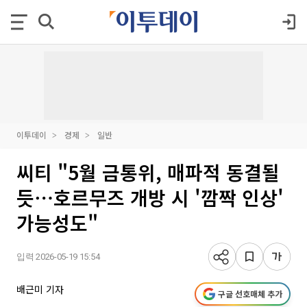
이투데이
경제
일반
씨티 "5월 금통위, 매파적 동결될
듯⋯호르무즈 개방 시 '깜짝 인상'
가능성도"
입력 2026-05-19 15:54
배근미 기자
구글 선호매체 추가