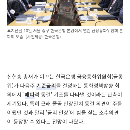
▲지난달 10일 서울 중구 한국은행 본관에서 열린 금융통화위원회 본
회의 모습. (사진제공=한국은행)
신현송 총재가 이끄는 한국은행 금융통화위원회(금통
위)가 다음주
기준금리
를 결정하는 통화정책방향 회
의에서 '
매파
적 동결' 기조를 나타낼 것이라는 관측이
제기됐다. 특히 근래 줄곧 만장일치 동결 의견이 주를
이뤘던 것과 달리 '금리 인상'에 힘을 싣는 소수의견
이 등장할 수 있다는 전망이 나왔다.