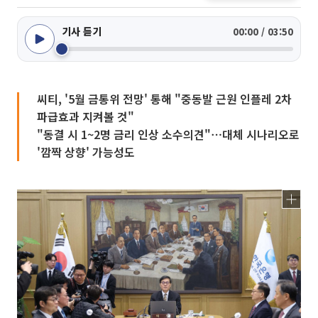
기사 듣기
00:00 / 03:50
씨티, '5월 금통위 전망' 통해 "중동발 근원 인플레 2차
파급효과 지켜볼 것"
"동결 시 1~2명 금리 인상 소수의견"⋯대체 시나리오로
'깜짝 상향' 가능성도