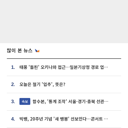
많이 본 뉴스
태풍 '돌핀' 오키나와 접근…일본기상청 경로 업데이트
1.
오늘은 절기 '입추', 뜻은?
2.
합수본, '통계 조작' 서울·경기·충북 선관위 등 추가 압수수색
속보
3.
빅뱅, 20주년 기념 '새 뱅봉' 선보인다⋯콘서트 앞두고 팝업 개최
4.