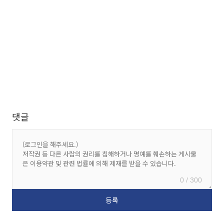
댓글
0 / 300