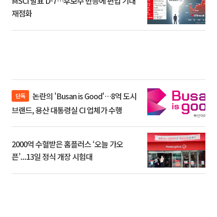
MSCI 발표 D-7…후보주 반등에 편입 기대
재점화
논란의 'Busan is Good'…8억 도시
단독
브랜드, 용산 대통령실 CI 업체가 수행
2000억 수혈받은 홈플러스 ‘오늘 가오
픈’...13일 정식 개장 시험대