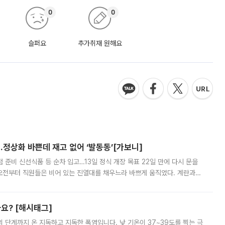
0
0
슬퍼요
추가취재 원해요
…정상화 바쁜데 재고 없어 ‘발동동’[가보니]
준비 신선식품 등 순차 입고…13일 정식 개장 목표 22일 만에 다시 문을
오전부터 직원들은 비어 있는 진열대를 채우느라 바쁘게 움직였다. 계란과
리를 잡기 시작했지만, 매장 곳곳엔 여전히 텅 빈 매대가 먼저 눈에 들어왔
까요? [해시태그]
’의 단계까지 온 지독하고 지독한 폭염입니다. 낮 기온이 37~39도를 찍는 극