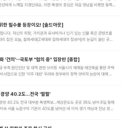
 선선하게 느껴질 지경인데요. 이번 폭염의 중심은 처음 영남을 비롯한 동쪽
 북서풍이 산맥을 넘어 영남 쪽으로 내려오면서 뜨겁고 건조해졌는데요.
 위한 필수품 등장이오! [솔드아웃]
합니다. 자신의 취향, 가치관과 유사하거나 인기 있는 인물 혹은 콘텐츠를
'가 자리 잡은 오늘, 잘파세대(Z세대와 알파세대의 합성어)의 눈길이 쏠린 곳은
리는 공연장. 응원봉만큼이나 눈에 띄는 게 있습니다. 공연이 시작되기
 '건의'⋯국토부 "협의 중" 입장만 [종합]
급 부족 원인진단 및 대책 관련 브리핑 서울시가 재개발·재건축을 통한 주택
비사업으로 인한 '이주 대란' 우려와 정부와의 정책 엇박자 논란에 대해 정
실장은 2031년까지 31만 가구 착공 목표에 차질이 없다는 입장이나,
·광양 40.2도…전국 '펄펄'
·광양 40.2도 전국 대부분 폭염특보…체감온도도 곳곳 38도 넘어 8일 동해
지속 서울 노원구의 기온이 40도를 넘어선 데 이어 경기 하남과 전남 광양
. 전국 대부분 지역에 폭염특보가 내려진 가운데 곳곳에서 39~40도 안팎