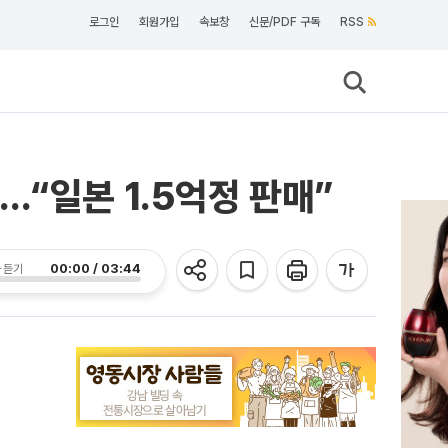
로그인
회원가입
속보창
신문/PDF 구독
RSS
“일본 1.5억정 판매”
00:00 / 03:44
 듣기