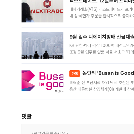
넥스트레이드, 12일부터 프리마
대체거래소(ATS) 넥스트레이드가 프리
내 상·하한가 주문을 한시적으로 금지하
가 체결 사례와 관련해 설명자료를 내고
9월 입주 디에이치방배 잔금대출
KB·신한·하나 각각 1000억 배정…우
조정 9월 입주를 앞둔 서울 서초구 ‘디
은행과 NH농협은행도 대출 취급을 검토
민은행
논란의 'Busan is Go
단독
박형준 전 부산시장 재임 당시 추진된 부산
용산 대통령실 상징체계(CI) 개발에 참
도시브랜드 사업이 공개 이후 시민 공감
댓글