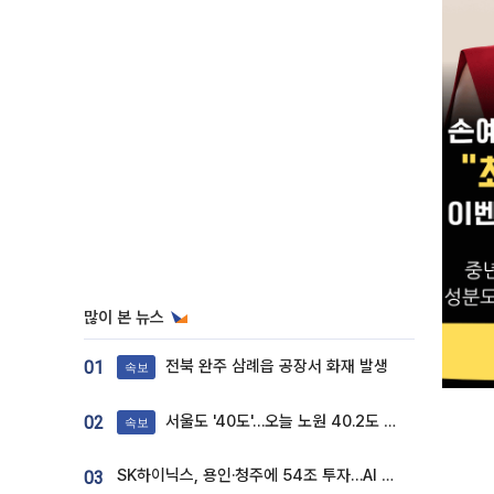
많이 본 뉴스
전북 완주 삼례읍 공장서 화재 발생
01
속보
서울도 '40도'…오늘 노원 40.2도 기록
02
속보
SK하이닉스, 용인·청주에 54조 투자…AI 메모리 생산기지 키운다
03