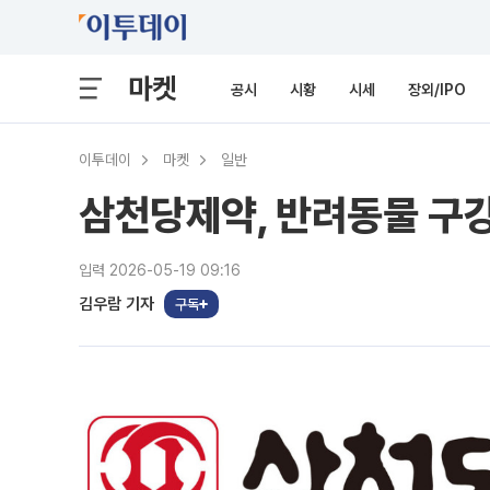
마켓
공시
시황
시세
장외/IPO
이투데이
마켓
일반
삼천당제약, 반려동물 구강
입력 2026-05-19 09:16
김우람 기자
구독