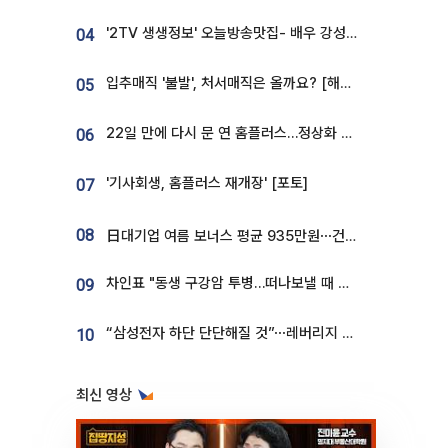
'2TV 생생정보' 오늘방송맛집- 배우 강성진 단골! 쌀국수ㆍ푸팟퐁 커리 맛집 '블○○○'
04
입추매직 '불발', 처서매직은 올까요? [해시태그]
05
22일 만에 다시 문 연 홈플러스…정상화 바쁜데 재고 없어 ‘발동동’[가보니]
06
'기사회생, 홈플러스 재개장' [포토]
07
08
日대기업 여름 보너스 평균 935만원⋯건설회사 1800만 넘어
차인표 "동생 구강암 투병…떠나보낼 때 가장 힘들었다”
09
“삼성전자 하단 단단해질 것”⋯레버리지 규제에 쏠림 완화 [찐코노미]
10
최신 영상