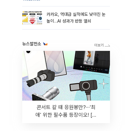
카카오, 역대급 실적에도 낮아진 눈
높이…AI 성과가 반등 열쇠
뉴스발전소
콘서트 갈 때 응원봉만?⋯'최
애' 위한 필수품 등장이오! [솔
드아웃]