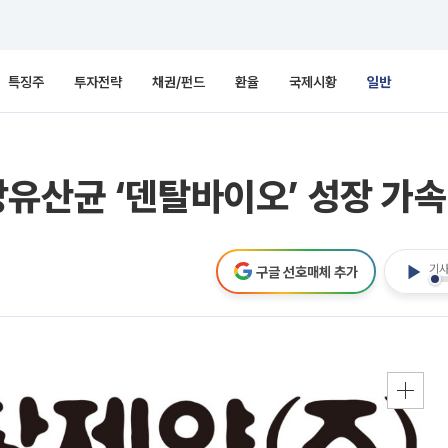
특징주
투자전략
채권/펀드
환율
국제시황
일반
유산균 ‘덴탈바이오’ 성장 가속…
기사
구글 선호매체 추가