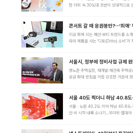
한 더위 속 30도대 초반이 상대적으로
지역에 있었습니다. 7월 말에는 서풍과
콘서트 갈 때 응원봉만?⋯'최애'
지금 화제 되는 패션·뷰티 트렌드를 소개
따라 제품을 사는 '디토(Ditto) 소비
어디일까요? 아이돌 콘서트 시작을 기다
서울시, 정부에 정비사업 규제 완화
명노준 주택실장, 재개발·재건축 주택공
공급 확대 방침을 거듭 강조한 가운데 정
면 반박하고 나섰다. 명노준 서울시 주택
서울 40도 찍더니 하남 40.8도
서울ㆍ노원 40.2도 이어 하남 40.8도
안 비 시작·내륙 소나기…무더위·열대야 
에서도 40도를 웃도는 기온이 관측됐다
의 극심한