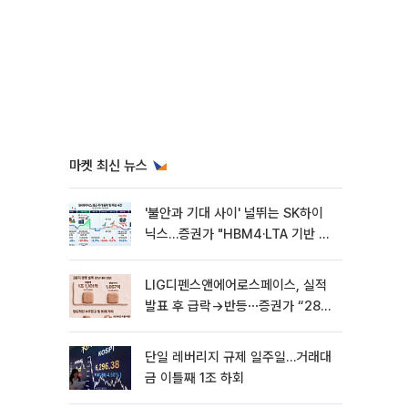
마켓 최신 뉴스
'불안과 기대 사이' 널뛰는 SK하이
닉스…증권가 "HBM4·LTA 기반 펀
터멘털 견고"
LIG디펜스앤에어로스페이스, 실적
발표 후 급락→반등⋯증권가 “28년
까지 튼튼”
단일 레버리지 규제 일주일…거래대
금 이틀째 1조 하회