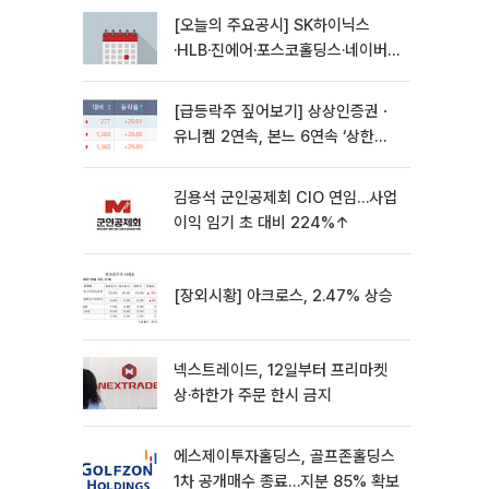
[오늘의 주요공시] SK하이닉스
·HLB·진에어·포스코홀딩스·네이버·
대우건설 등
[급등락주 짚어보기] 상상인증권ㆍ
유니켐 2연속, 본느 6연속 ‘상한
가’⋯M&A 훈풍 분 증시
김용석 군인공제회 CIO 연임…사업
이익 임기 초 대비 224%↑
[장외시황] 아크로스, 2.47% 상승
넥스트레이드, 12일부터 프리마켓
상·하한가 주문 한시 금지
에스제이투자홀딩스, 골프존홀딩스
1차 공개매수 종료…지분 85% 확보