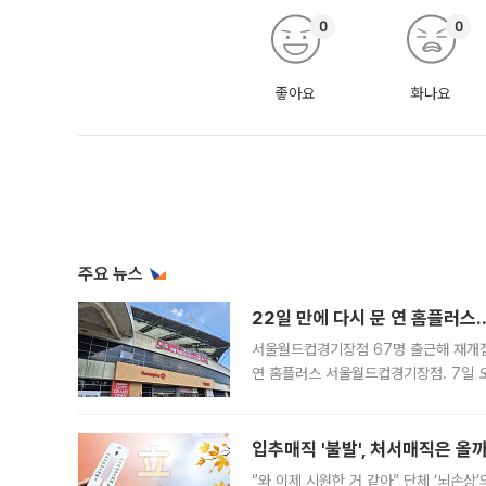
0
0
좋아요
화나요
주요 뉴스
22일 만에 다시 문 연 홈플러스
서울월드컵경기장점 67명 출근해 재개점 
연 홈플러스 서울월드컵경기장점. 7일 
우유, 과일 같은 신선식품이 차근차근 자
입추매직 '불발', 처서매직은 올
“와 이제 시원한 거 같아” 단체 ‘뇌손상