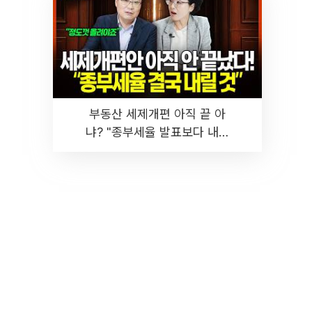
부동산 세제개편 아직 끝 아
냐? "종부세율 발표보다 내릴
것" 장기거주·양도세 전망 I 집
땅지성 I 김인만, 진미윤