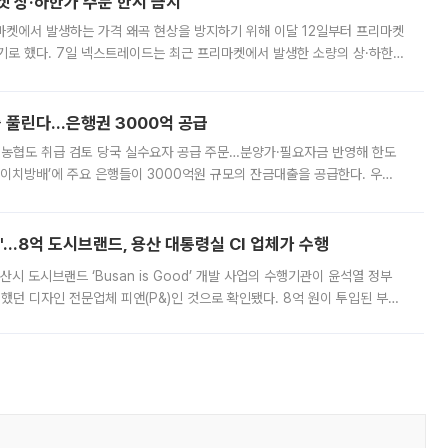
켓 상·하한가 주문 한시 금지
마켓에서 발생하는 가격 왜곡 현상을 방지하기 위해 이달 12일부터 프리마켓
기로 했다. 7일 넥스트레이드는 최근 프리마켓에서 발생한 소량의 상·하한
, 주문 오류로 인한 가격 급등락을 최소화하기 위한 비상 대응방안을 발표
 풀린다…은행권 3000억 공급
리·농협도 취급 검토 당국 실수요자 공급 주문…분양가·필요자금 반영해 한도
에이치방배’에 주요 은행들이 3000억원 규모의 잔금대출을 공급한다. 우리
하고 있어 향후 공급 규모가 늘어날 전망이다. 7일 금융권에 따르면 KB국
od'…8억 도시브랜드, 용산 대통령실 CI 업체가 수행
시 도시브랜드 ‘Busan is Good’ 개발 사업의 수행기관이 윤석열 정부
여했던 디자인 전문업체 피앤(P&)인 것으로 확인됐다. 8억 원이 투입된 부산
 부족과 디자인 정체성 논란에 휩싸였던 만큼, 사업 선정 과정과 결과물에