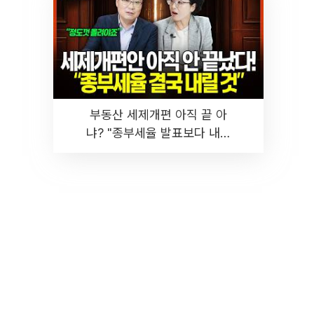
부동산 세제개편 아직 끝 아
냐? "종부세율 발표보다 내릴
것" 장기거주·양도세 전망 I 집
땅지성 I 김인만, 진미윤