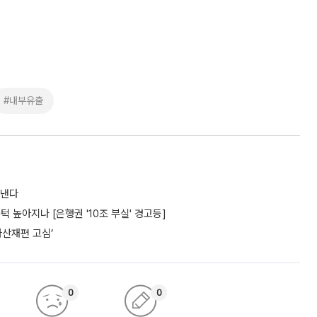
#내부유출
도낸다
턱 높아지나 [은행권 '10조 부실' 경고등]
자산재편 고심’
0
0