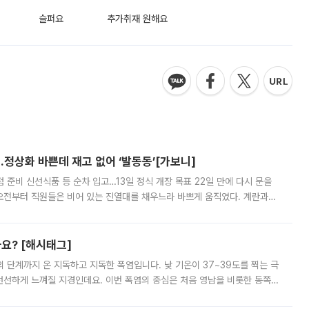
슬퍼요
추가취재 원해요
…정상화 바쁜데 재고 없어 ‘발동동’[가보니]
준비 신선식품 등 순차 입고…13일 정식 개장 목표 22일 만에 다시 문을
오전부터 직원들은 비어 있는 진열대를 채우느라 바쁘게 움직였다. 계란과
리를 잡기 시작했지만, 매장 곳곳엔 여전히 텅 빈 매대가 먼저 눈에 들어왔
까요? [해시태그]
’의 단계까지 온 지독하고 지독한 폭염입니다. 낮 기온이 37~39도를 찍는 극
 선선하게 느껴질 지경인데요. 이번 폭염의 중심은 처음 영남을 비롯한 동쪽
 북서풍이 산맥을 넘어 영남 쪽으로 내려오면서 뜨겁고 건조해졌는데요.