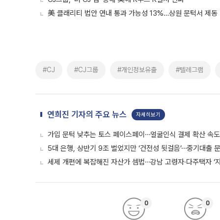
美 클래리티 법안 연내 통과 가능성 13%…상원 문턱서 제동
#CJ
#CJ그룹
#개인정보유출
#텔레그램
연희진 기자의 주요 뉴스
자세히보기
가입 문턱 낮추는 토스 페이스페이⋯얼굴인식 결제 확산 속
5대 은행, 상반기 9조 벌었지만 ‘건전성 뒷걸음’⋯중기대출 문
세제 개편에 복잡해진 자산가 셈법⋯강남 고령자·다주택자 ‘
0
0