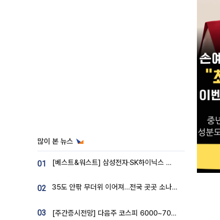
많이 본 뉴스
[베스트&워스트] 삼성전자·SK하이닉스 밀린 한 주…상상인증권은 85% 급등
01
35도 안팎 무더위 이어져…전국 곳곳 소나기 [오늘 날씨]
02
03
[주간증시전망] 다음주 코스피 6000~7000⋯“外人 수급은 정책이 변수”