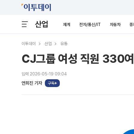
산업
재계
전자/통신/IT
자동차
중
이투데이
산업
유통
CJ그룹 여성 직원 330
입력 2026-05-19 09:04
연희진 기자
구독