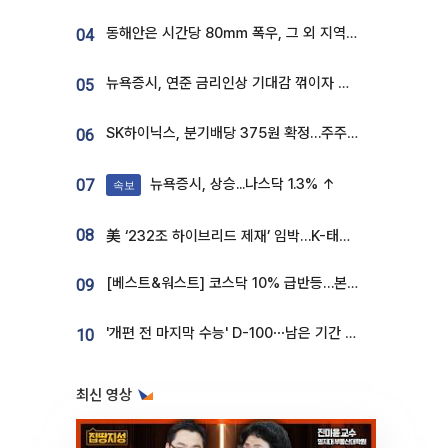
동해안은 시간당 80㎜ 폭우, 그 외 지역은 폭염…‘극과 극 날씨’
04
뉴욕증시, 연준 금리인상 기대감 꺾이자 상승...S&P500 사상 최고치 [종합]
05
SK하이닉스, 분기배당 375원 확정…주주환원책 9월로 앞당겨 발표
06
뉴욕증시, 상승...나스닥 1.3% ↑
07
속보
08
美 ‘232조 하이브리드 제재’ 임박…K-태양광, 불확실성 털고 날개 다나
[베스트&워스트] 코스닥 10% 급반등…본느, 최대주주 변경 기대에 270% 폭등
09
'개편 전 마지막 수능' D-100⋯남은 기간 성적 올릴 전략은
10
최신 영상