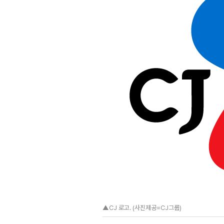
▲CJ 로고. (사진제공=CJ그룹)