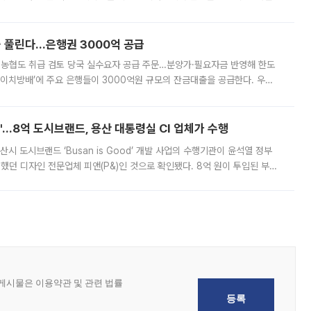
, 주문 오류로 인한 가격 급등락을 최소화하기 위한 비상 대응방안을 발표
 풀린다…은행권 3000억 공급
리·농협도 취급 검토 당국 실수요자 공급 주문…분양가·필요자금 반영해 한도
에이치방배’에 주요 은행들이 3000억원 규모의 잔금대출을 공급한다. 우리
하고 있어 향후 공급 규모가 늘어날 전망이다. 7일 금융권에 따르면 KB국
od'…8억 도시브랜드, 용산 대통령실 CI 업체가 수행
시 도시브랜드 ‘Busan is Good’ 개발 사업의 수행기관이 윤석열 정부
여했던 디자인 전문업체 피앤(P&)인 것으로 확인됐다. 8억 원이 투입된 부산
 부족과 디자인 정체성 논란에 휩싸였던 만큼, 사업 선정 과정과 결과물에