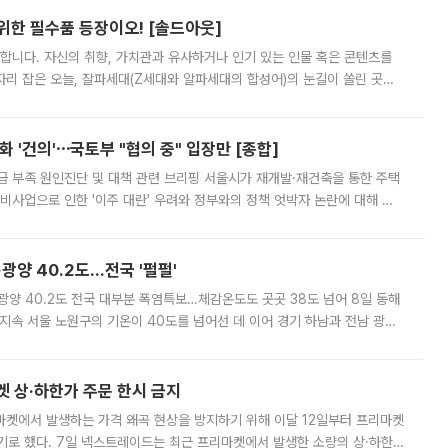
 위한 필수품 등장이오! [솔드아웃]
합니다. 자신의 취향, 가치관과 유사하거나 인기 있는 인물 혹은 콘텐츠를
'가 자리 잡은 오늘, 잘파세대(Z세대와 알파세대의 합성어)의 눈길이 쏠린 곳은
리는 공연장. 응원봉만큼이나 눈에 띄는 게 있습니다. 공연이 시작되기
 '건의'⋯국토부 "협의 중" 입장만 [종합]
급 부족 원인진단 및 대책 관련 브리핑 서울시가 재개발·재건축을 통한 주택
비사업으로 인한 '이주 대란' 우려와 정부와의 정책 엇박자 논란에 대해 정
실장은 2031년까지 31만 가구 착공 목표에 차질이 없다는 입장이나,
·광양 40.2도…전국 '펄펄'
·광양 40.2도 전국 대부분 폭염특보…체감온도도 곳곳 38도 넘어 8일 동해
지속 서울 노원구의 기온이 40도를 넘어선 데 이어 경기 하남과 전남 광양
. 전국 대부분 지역에 폭염특보가 내려진 가운데 곳곳에서 39~40도 안팎
켓 상·하한가 주문 한시 금지
마켓에서 발생하는 가격 왜곡 현상을 방지하기 위해 이달 12일부터 프리마켓
기로 했다. 7일 넥스트레이드는 최근 프리마켓에서 발생한 소량의 상·하한