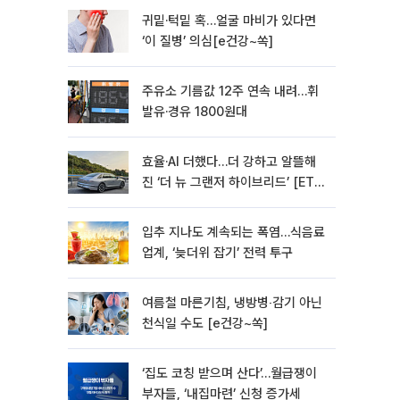
귀밑·턱밑 혹…얼굴 마비가 있다면
‘이 질병’ 의심[e건강~쏙]
주유소 기름값 12주 연속 내려…휘
발유·경유 1800원대
효율·AI 더했다…더 강하고 알뜰해
진 ‘더 뉴 그랜저 하이브리드’ [ET의
모빌리티]
입추 지나도 계속되는 폭염…식음료
업계, ‘늦더위 잡기’ 전력 투구
여름철 마른기침, 냉방병‧감기 아닌
천식일 수도 [e건강~쏙]
‘집도 코칭 받으며 산다’…월급쟁이
부자들, ‘내집마련’ 신청 증가세