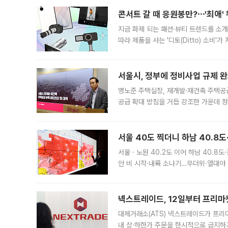
콘서트 갈 때 응원봉만?⋯'최애'
지금 화제 되는 패션·뷰티 트렌드를 소개
따라 제품을 사는 '디토(Ditto) 소비
어디일까요? 아이돌 콘서트 시작을 기다
서울시, 정부에 정비사업 규제 완화
명노준 주택실장, 재개발·재건축 주택공
공급 확대 방침을 거듭 강조한 가운데 정
면 반박하고 나섰다. 명노준 서울시 주택
서울 40도 찍더니 하남 40.8도
서울ㆍ노원 40.2도 이어 하남 40.8도
안 비 시작·내륙 소나기…무더위·열대야 
에서도 40도를 웃도는 기온이 관측됐다
의 극심한
넥스트레이드, 12일부터 프리마
대체거래소(ATS) 넥스트레이드가 프리
내 상·하한가 주문을 한시적으로 금지하