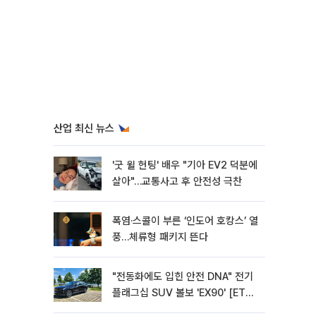
산업 최신 뉴스
'굿 윌 헌팅' 배우 "기아 EV2 덕분에
살아"…교통사고 후 안전성 극찬
폭염·스콜이 부른 ‘인도어 호캉스’ 열
풍…체류형 패키지 뜬다
"전동화에도 입힌 안전 DNA" 전기
플래그십 SUV 볼보 'EX90' [ET의
모빌리티]