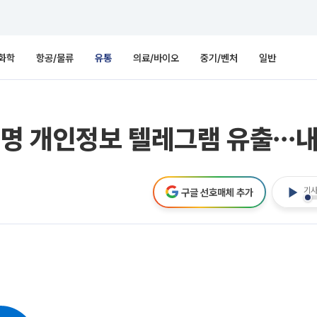
화학
항공/물류
유통
의료/바이오
중기/벤처
일반
여명 개인정보 텔레그램 유출⋯내
기사
구글 선호매체 추가