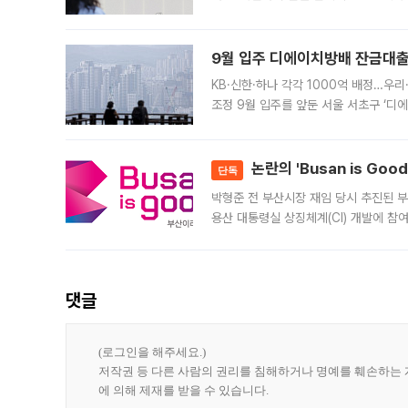
가 체결 사례와 관련해 설명자료를 내고
9월 입주 디에이치방배 잔금대출
KB·신한·하나 각각 1000억 배정…우
조정 9월 입주를 앞둔 서울 서초구 ‘디
은행과 NH농협은행도 대출 취급을 검토
민은행
논란의 'Busan is Go
단독
박형준 전 부산시장 재임 당시 추진된 부산
용산 대통령실 상징체계(CI) 개발에 참
도시브랜드 사업이 공개 이후 시민 공감
댓글