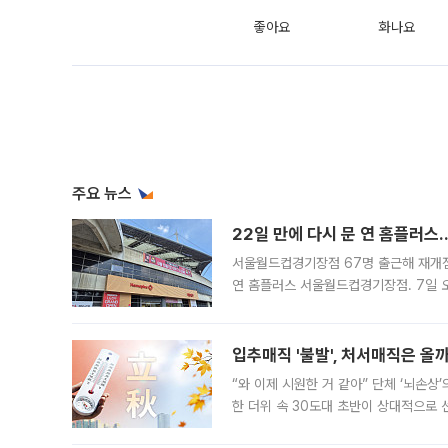
좋아요
화나요
주요 뉴스
22일 만에 다시 문 연 홈플러스
서울월드컵경기장점 67명 출근해 재개점 
연 홈플러스 서울월드컵경기장점. 7일 
우유, 과일 같은 신선식품이 차근차근 자
입추매직 '불발', 처서매직은 올
“와 이제 시원한 거 같아” 단체 ‘뇌손상
한 더위 속 30도대 초반이 상대적으로
지역에 있었습니다. 7월 말에는 서풍과