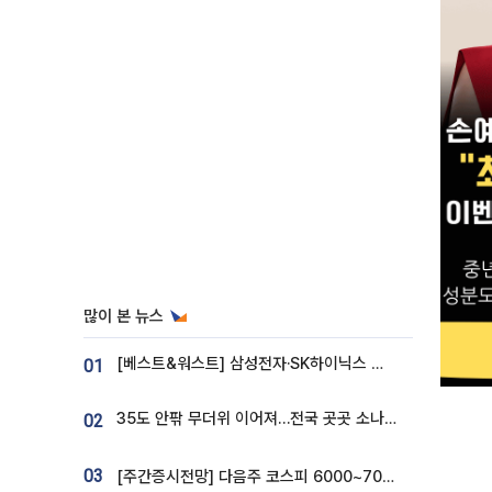
많이 본 뉴스
[베스트&워스트] 삼성전자·SK하이닉스 밀린 한 주…상상인증권은 85% 급등
01
35도 안팎 무더위 이어져…전국 곳곳 소나기 [오늘 날씨]
02
03
[주간증시전망] 다음주 코스피 6000~7000⋯“外人 수급은 정책이 변수”