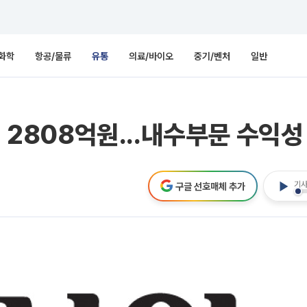
화학
항공/물류
유통
의료/바이오
중기/벤처
일반
↑ 2808억원...내수부문 수익
기사
구글 선호매체 추가