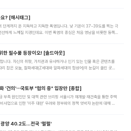
리를 잡기 시작했지만, 매장 곳곳엔 여전히 텅 빈 매대가 먼저 눈에 들어왔
까요? [해시태그]
’의 단계까지 온 지독하고 지독한 폭염입니다. 낮 기온이 37~39도를 찍는 극
 선선하게 느껴질 지경인데요. 이번 폭염의 중심은 처음 영남을 비롯한 동쪽
 북서풍이 산맥을 넘어 영남 쪽으로 내려오면서 뜨겁고 건조해졌는데요.
 위한 필수품 등장이오! [솔드아웃]
합니다. 자신의 취향, 가치관과 유사하거나 인기 있는 인물 혹은 콘텐츠를
'가 자리 잡은 오늘, 잘파세대(Z세대와 알파세대의 합성어)의 눈길이 쏠린 곳은
리는 공연장. 응원봉만큼이나 눈에 띄는 게 있습니다. 공연이 시작되기
 '건의'⋯국토부 "협의 중" 입장만 [종합]
급 부족 원인진단 및 대책 관련 브리핑 서울시가 재개발·재건축을 통한 주택
비사업으로 인한 '이주 대란' 우려와 정부와의 정책 엇박자 논란에 대해 정
실장은 2031년까지 31만 가구 착공 목표에 차질이 없다는 입장이나,
·광양 40.2도…전국 '펄펄'