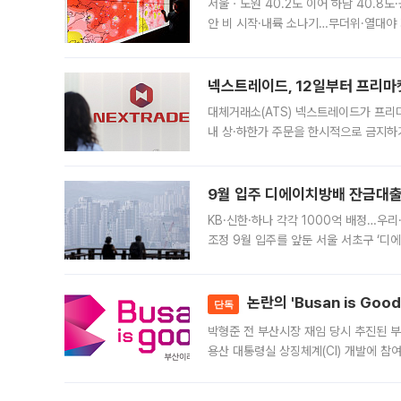
서울ㆍ노원 40.2도 이어 하남 40.8도
안 비 시작·내륙 소나기…무더위·열대야 
에서도 40도를 웃도는 기온이 관측됐다
의 극심한
넥스트레이드, 12일부터 프리마
대체거래소(ATS) 넥스트레이드가 프리
내 상·하한가 주문을 한시적으로 금지하
가 체결 사례와 관련해 설명자료를 내고
9월 입주 디에이치방배 잔금대출
KB·신한·하나 각각 1000억 배정…우
조정 9월 입주를 앞둔 서울 서초구 ‘디
은행과 NH농협은행도 대출 취급을 검토
민은행
논란의 'Busan is Go
단독
박형준 전 부산시장 재임 당시 추진된 부산
용산 대통령실 상징체계(CI) 개발에 참
도시브랜드 사업이 공개 이후 시민 공감