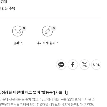
 시험대
성 반등 주목
0
0
슬퍼요
추가취재 원해요
…정상화 바쁜데 재고 없어 ‘발동동’[가보니]
준비 신선식품 등 순차 입고…13일 정식 개장 목표 22일 만에 다시 문을
오전부터 직원들은 비어 있는 진열대를 채우느라 바쁘게 움직였다. 계란과