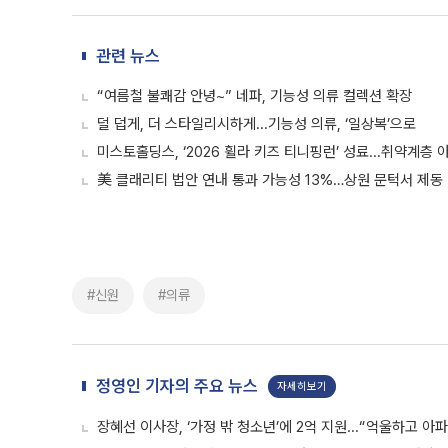
관련 뉴스
“여름철 불쾌감 안녕~” 네파, 기능성 의류 컬렉션 확장
덜 덥게, 더 스타일리시하게...기능성 의류, ‘일상복’으로
미스토홀딩스, ‘2026 휠라 키즈 티니핑런’ 성료...취약계층 
美 클래리티 법안 연내 통과 가능성 13%…상원 문턱서 제동
#신원
#의류
정영인 기자의 주요 뉴스
자세히보기
장혜선 이사장, ‘가정 밖 청소년’에 2억 지원...“억울하고 아