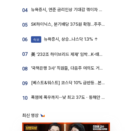
뉴욕증시, 연준 금리인상 기대감 꺾이자 상승...S&P500 사상 최고치 [종합]
04
SK하이닉스, 분기배당 375원 확정…주주환원책 9월로 앞당겨 발표
05
뉴욕증시, 상승...나스닥 1.3% ↑
06
속보
07
美 ‘232조 하이브리드 제재’ 임박…K-태양광, 불확실성 털고 날개 다나
'국책은행 3사' 직원들, 다음주 여의도 거리 나서는 까닭은
08
[베스트&워스트] 코스닥 10% 급반등…본느, 최대주주 변경 기대에 270% 폭등
09
폭염에 폭우까지⋯낮 최고 37도ㆍ동해안 강한 비 [날씨]
10
최신 영상