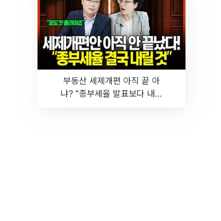
부동산 세제개편 아직 끝 아
냐? "종부세율 발표보다 내릴
것" 장기거주·양도세 전망 I 집
땅지성 I 김인만, 진미윤