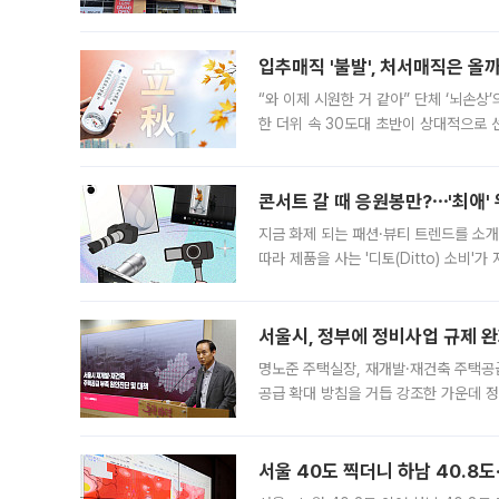
우유, 과일 같은 신선식품이 차근차근 자
입추매직 '불발', 처서매직은 올
“와 이제 시원한 거 같아” 단체 ‘뇌손상
한 더위 속 30도대 초반이 상대적으로
지역에 있었습니다. 7월 말에는 서풍과
콘서트 갈 때 응원봉만?⋯'최애'
지금 화제 되는 패션·뷰티 트렌드를 소개
따라 제품을 사는 '디토(Ditto) 소비
어디일까요? 아이돌 콘서트 시작을 기다
서울시, 정부에 정비사업 규제 완화
명노준 주택실장, 재개발·재건축 주택공
공급 확대 방침을 거듭 강조한 가운데 정
면 반박하고 나섰다. 명노준 서울시 주택
서울 40도 찍더니 하남 40.8도