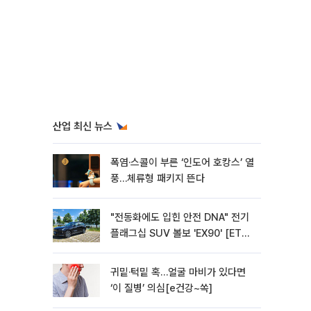
산업 최신 뉴스
폭염·스콜이 부른 ‘인도어 호캉스’ 열
풍…체류형 패키지 뜬다
"전동화에도 입힌 안전 DNA" 전기
플래그십 SUV 볼보 'EX90' [ET의
모빌리티]
귀밑·턱밑 혹…얼굴 마비가 있다면
‘이 질병’ 의심[e건강~쏙]