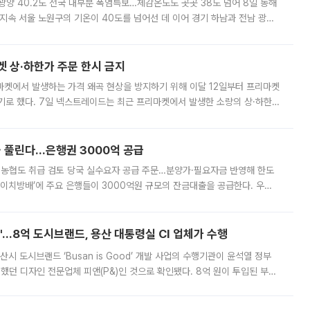
·광양 40.2도 전국 대부분 폭염특보…체감온도도 곳곳 38도 넘어 8일 동해
지속 서울 노원구의 기온이 40도를 넘어선 데 이어 경기 하남과 전남 광양
. 전국 대부분 지역에 폭염특보가 내려진 가운데 곳곳에서 39~40도 안팎
켓 상·하한가 주문 한시 금지
마켓에서 발생하는 가격 왜곡 현상을 방지하기 위해 이달 12일부터 프리마켓
기로 했다. 7일 넥스트레이드는 최근 프리마켓에서 발생한 소량의 상·하한
, 주문 오류로 인한 가격 급등락을 최소화하기 위한 비상 대응방안을 발표
 풀린다…은행권 3000억 공급
리·농협도 취급 검토 당국 실수요자 공급 주문…분양가·필요자금 반영해 한도
에이치방배’에 주요 은행들이 3000억원 규모의 잔금대출을 공급한다. 우리
하고 있어 향후 공급 규모가 늘어날 전망이다. 7일 금융권에 따르면 KB국
od'…8억 도시브랜드, 용산 대통령실 CI 업체가 수행
시 도시브랜드 ‘Busan is Good’ 개발 사업의 수행기관이 윤석열 정부
여했던 디자인 전문업체 피앤(P&)인 것으로 확인됐다. 8억 원이 투입된 부산
 부족과 디자인 정체성 논란에 휩싸였던 만큼, 사업 선정 과정과 결과물에