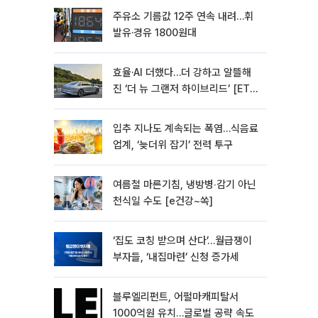
주유소 기름값 12주 연속 내려…휘
발유·경유 1800원대
효율·AI 더했다…더 강하고 알뜰해
진 ‘더 뉴 그랜저 하이브리드’ [ET의
모빌리티]
입추 지나도 계속되는 폭염…식음료
업계, ‘늦더위 잡기’ 전력 투구
여름철 마른기침, 냉방병‧감기 아닌
천식일 수도 [e건강~쏙]
‘집도 코칭 받으며 산다’…월급쟁이
부자들, ‘내집마련’ 신청 증가세
블루엘리펀트, 어펄마캐피탈서
1000억원 유치…글로벌 공략 속도