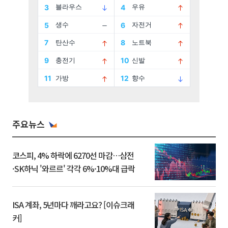
주요뉴스
코스피, 4% 하락에 6270선 마감…삼전
·SK하닉 '와르르' 각각 6%·10%대 급락
ISA 계좌, 5년마다 깨라고요? [이슈크래
커]