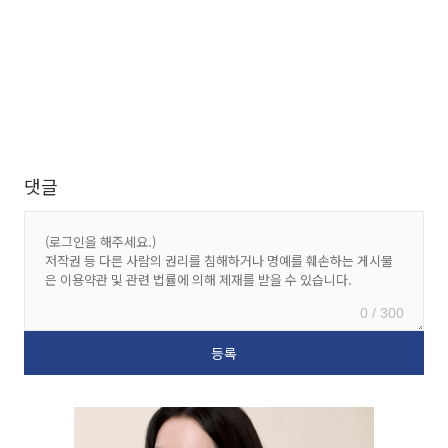
댓글
0 / 300