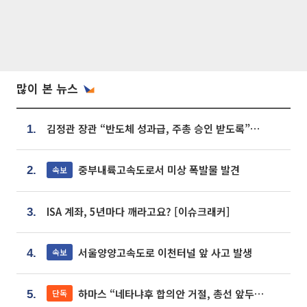
많이 본 뉴스
김정관 장관 “반도체 성과급, 주총 승인 받도록”…상법·자본시장법 개정 시사
1.
중부내륙고속도로서 미상 폭발물 발견
속보
2.
ISA 계좌, 5년마다 깨라고요? [이슈크래커]
3.
서울양양고속도로 이천터널 앞 사고 발생
속보
4.
하마스 “네타냐후 합의안 거절, 총선 앞두고 시간 끌기”
단독
5.