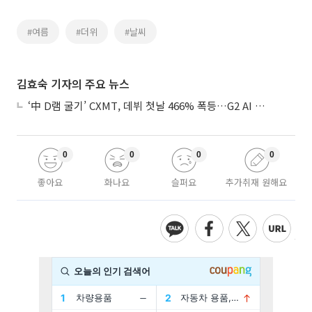
#여름
#더위
#날씨
김효숙 기자의 주요 뉴스
‘中 D램 굴기’ CXMT, 데뷔 첫날 466% 폭등…G2 AI 패권 ‘쩐의 전쟁’
0
0
0
0
좋아요
화나요
슬퍼요
추가취재 원해요