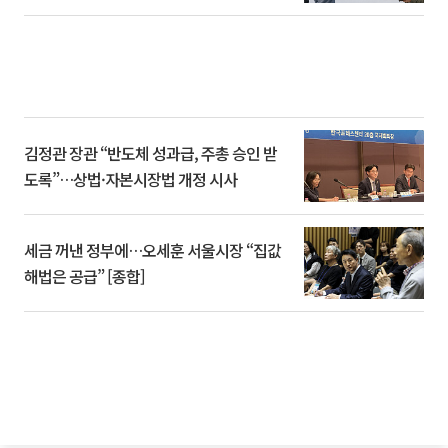
김정관 장관 “반도체 성과급, 주총 승인 받
도록”…상법·자본시장법 개정 시사
세금 꺼낸 정부에…오세훈 서울시장 “집값
해법은 공급” [종합]