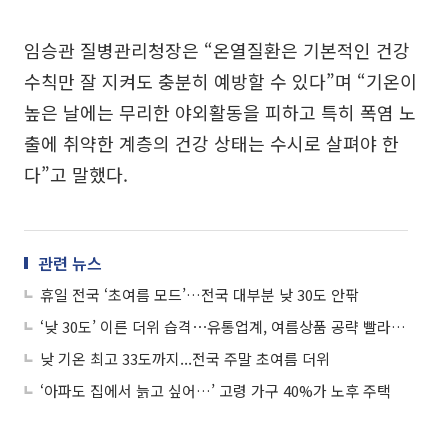
임승관 질병관리청장은 “온열질환은 기본적인 건강
수칙만 잘 지켜도 충분히 예방할 수 있다”며 “기온이
높은 날에는 무리한 야외활동을 피하고 특히 폭염 노
출에 취약한 계층의 건강 상태는 수시로 살펴야 한
다”고 말했다.
관련 뉴스
휴일 전국 ‘초여름 모드’…전국 대부분 낮 30도 안팎
‘낮 30도’ 이른 더위 습격⋯유통업계, 여름상품 공략 빨라졌다
낮 기온 최고 33도까지...전국 주말 초여름 더위
‘아파도 집에서 늙고 싶어…’ 고령 가구 40%가 노후 주택