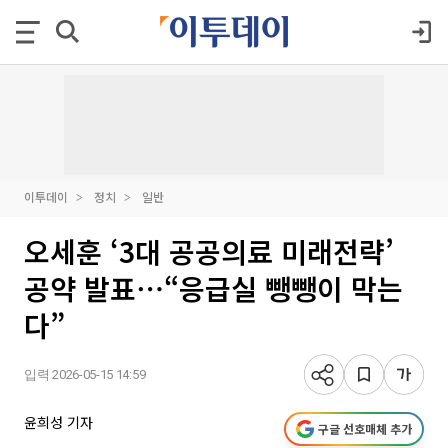
이투데이
정치
일반
오세훈 ‘3대 공공의료 미래전략’
공약 발표⋯“응급실 뺑뺑이 막는
다”
입력 2026-05-15 14:59
윤희성 기자
구글 선호매체 추가