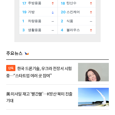
주요뉴스
한국 드론기술, 우크라 전장서 시험
단독
중…“스타트업 여러 곳 참여”
美 미사일 재고 ‘빨간불’…K방산 북미 진출
기대