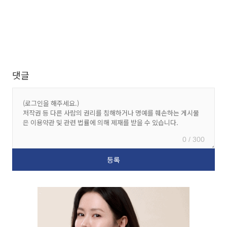
댓글
0 / 300