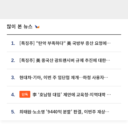
많이 본 뉴스
[특징주] “탄약 부족하다“ 美 국방부 증산 요청에⋯국내 방산주 급등세
1.
[특징주] 美 중국산 광트랜시버 규제 추진에 대한광통신 등 광통신株 강세
2.
현대차·기아, 이번 주 임단협 재개…하청 사용자성 재심도 ‘변수’
3.
李 ‘호남형 대입’ 제안에 교육청·지역대학 서·논술형 입시 연계 '착수'
단독
4.
최태원·노소영 '9440억 분할' 판결, 이번주 재상고 여부 주목
5.