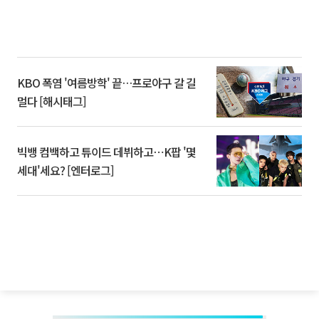
KBO 폭염 '여름방학' 끝…프로야구 갈 길
멀다 [해시태그]
빅뱅 컴백하고 튜이드 데뷔하고⋯K팝 '몇
세대'세요? [엔터로그]