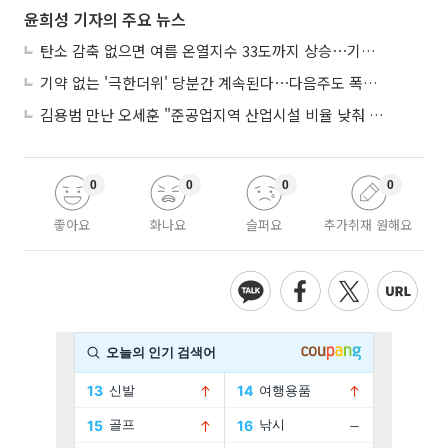
윤희성 기자의 주요 뉴스
탄소 감축 없으면 여름 온열지수 33도까지 상승⋯기상청, 2100년 미래전망
기약 없는 '극한더위' 당분간 계속된다⋯다음주도 폭염·열대야 지속
김용범 만난 오세훈 "준공업지역 산업시설 비율 낮춰 공급 늘려야"
0
0
0
0
좋아요
화나요
슬퍼요
추가취재 원해요