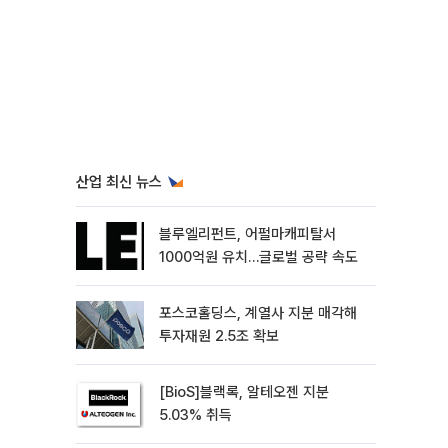
산업 최신 뉴스
블루엘리펀트, 어펄마캐피탈서
1000억원 유치…글로벌 공략 속도
포스코홀딩스, 계열사 지분 매각해
투자재원 2.5조 확보
[BioS]블랙록, 알테오젠 지분
5.03% 취득