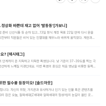
…정상화 바쁜데 재고 없어 ‘발동동’[가보니]
준비 신선식품 등 순차 입고…13일 정식 개장 목표 22일 만에 다시 문을
오전부터 직원들은 비어 있는 진열대를 채우느라 바쁘게 움직였다. 계란과
리를 잡기 시작했지만, 매장 곳곳엔 여전히 텅 빈 매대가 먼저 눈에 들어왔
까요? [해시태그]
’의 단계까지 온 지독하고 지독한 폭염입니다. 낮 기온이 37~39도를 찍는 극
 선선하게 느껴질 지경인데요. 이번 폭염의 중심은 처음 영남을 비롯한 동쪽
 북서풍이 산맥을 넘어 영남 쪽으로 내려오면서 뜨겁고 건조해졌는데요.
 위한 필수품 등장이오! [솔드아웃]
합니다. 자신의 취향, 가치관과 유사하거나 인기 있는 인물 혹은 콘텐츠를
'가 자리 잡은 오늘, 잘파세대(Z세대와 알파세대의 합성어)의 눈길이 쏠린 곳은
리는 공연장. 응원봉만큼이나 눈에 띄는 게 있습니다. 공연이 시작되기