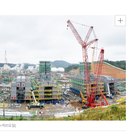
=에쓰오일)