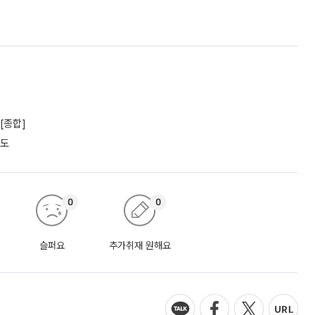
[종합]
궤도
0
0
슬퍼요
추가취재 원해요