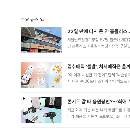
주요 뉴스
22일 만에 다시 문 연 홈플러스
서울월드컵경기장점 67명 출근해 재개점 
연 홈플러스 서울월드컵경기장점. 7일 
우유, 과일 같은 신선식품이 차근차근 자
입추매직 '불발', 처서매직은 올
“와 이제 시원한 거 같아” 단체 ‘뇌손상
한 더위 속 30도대 초반이 상대적으로
지역에 있었습니다. 7월 말에는 서풍과
콘서트 갈 때 응원봉만?⋯'최애'
지금 화제 되는 패션·뷰티 트렌드를 소개
따라 제품을 사는 '디토(Ditto) 소비
어디일까요? 아이돌 콘서트 시작을 기다