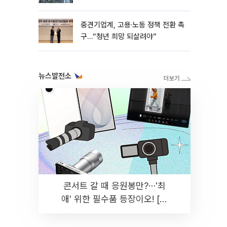
흑자 유지
중견기업계, 고용·노동 정책 전환 촉
구…“청년 희망 되살려야”
뉴스발전소
콘서트 갈 때 응원봉만?⋯'최
애' 위한 필수품 등장이오! [솔
드아웃]