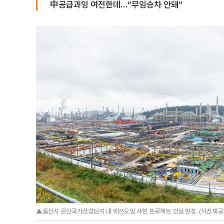
中공급과잉 여전한데…“무임승차 안돼”
▲울산시 온산국가산업단지 내 에쓰오일 샤힌 프로젝트 건설 현장. (사진제공