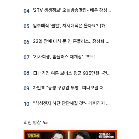
'2TV 생생정보' 오늘방송맛집- 배우 강성진 단골! 쌀국수ㆍ푸팟퐁 커리 맛집 '블○○○'
04
입추매직 '불발', 처서매직은 올까요? [해시태그]
05
22일 만에 다시 문 연 홈플러스…정상화 바쁜데 재고 없어 ‘발동동’[가보니]
06
'기사회생, 홈플러스 재개장' [포토]
07
08
日대기업 여름 보너스 평균 935만원⋯건설회사 1800만 넘어
차인표 "동생 구강암 투병…떠나보낼 때 가장 힘들었다”
09
“삼성전자 하단 단단해질 것”⋯레버리지 규제에 쏠림 완화 [찐코노미]
10
최신 영상