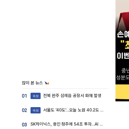
많이 본 뉴스
전북 완주 삼례읍 공장서 화재 발생
01
속보
서울도 '40도'…오늘 노원 40.2도 기록
02
속보
SK하이닉스, 용인·청주에 54조 투자…AI 메모리 생산기지 키운다
03