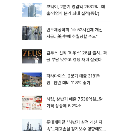
코웨이, 2분기 영업익 2532억...매
출·영업익 분기 최대 실적(종합)
반도체공학회 "주 52시간제 개선
시급…美·中에 추월당할 수도"
컴투스 신작 ‘제우스’ 26일 출시…과
금 부담 낮추고 경쟁 재미 살렸다
파라다이스, 2분기 매출 3181억
원…전년 대비 11.8% 증가
하림, 상반기 매출 7538억원…닭
가격 상승에 6.2%↑
롯데케미칼 "하반기 실적 개선 지
속"…재고손실·정기보수 영향에도