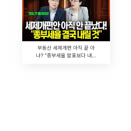
부동산 세제개편 아직 끝 아
냐? "종부세율 발표보다 내릴
것" 장기거주·양도세 전망 I 집
땅지성 I 김인만, 진미윤