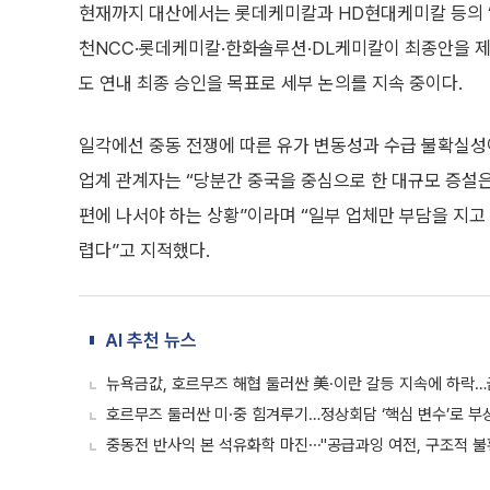
현재까지 대산에서는 롯데케미칼과 HD현대케미칼 등의 ‘
천NCC·롯데케미칼·한화솔루션·DL케미칼이 최종안을 제
도 연내 최종 승인을 목표로 세부 논의를 지속 중이다.
일각에선 중동 전쟁에 따른 유가 변동성과 수급 불확실성
업계 관계자는 “당분간 중국을 중심으로 한 대규모 증설은
편에 나서야 하는 상황”이라며 “일부 업체만 부담을 지
렵다”고 지적했다.
AI 추천 뉴스
뉴욕금값, 호르무즈 해협 둘러싼 美·이란 갈등 지속에 하락…금
호르무즈 둘러싼 미·중 힘겨루기…정상회담 ‘핵심 변수’로 부
중동전 반사익 본 석유화학 마진⋯"공급과잉 여전, 구조적 불