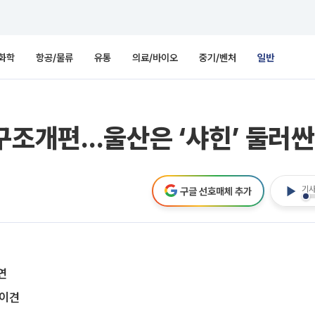
화학
항공/물류
유통
의료/바이오
중기/벤처
일반
구조개편…울산은 ‘샤힌’ 둘러싼
기사
구글 선호매체 추가
연
 이견