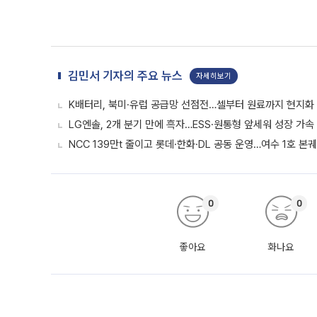
김민서 기자의 주요 뉴스
자세히보기
K배터리, 북미·유럽 공급망 선점전…셀부터 원료까지 현지화
LG엔솔, 2개 분기 만에 흑자…ESS·원통형 앞세워 성장 가속 
NCC 139만t 줄이고 롯데·한화·DL 공동 운영…여수 1호 본
0
0
좋아요
화나요