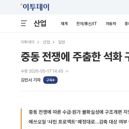
산업
재계
전자/통신/IT
자동차
중
이투데이
산업
일반
중동 전쟁에 주춤한 석화 
수정 2026-05-17 14:45
김민서 기자
구독
중동 전쟁에 따른 수급·원가 불확실성에 구조개편 지
에쓰오일 ‘샤힌 프로젝트’ 예정대로…감축 대상 여부