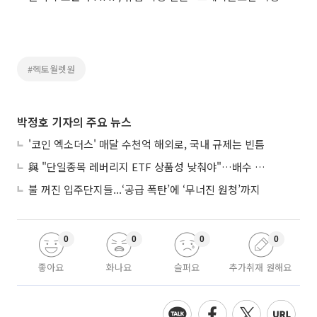
#헥토월렛원
박정호 기자의 주요 뉴스
'코인 엑소더스' 매달 수천억 해외로, 국내 규제는 빈틈
與 "단일종목 레버리지 ETF 상품성 낮춰야"…배수 조정안도 거론
불 꺼진 입주단지들...‘공급 폭탄’에 ‘무너진 원청’까지
0
0
0
0
좋아요
화나요
슬퍼요
추가취재 원해요