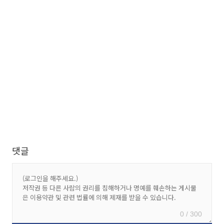
댓글
0 / 300