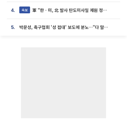
軍 "한ㆍ미, 北 발사 탄도미사일 제원 정밀분석 중"
속보
4.
박문성, 축구협회 '성 접대' 보도에 분노…"다 말아먹으려고 작정했나"
5.