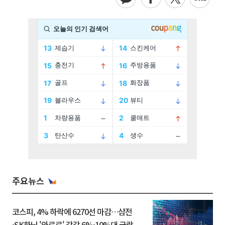
주요뉴스
코스피, 4% 하락에 6270선 마감…삼전
·SK하닉 '와르르' 각각 6%·10%대 급락