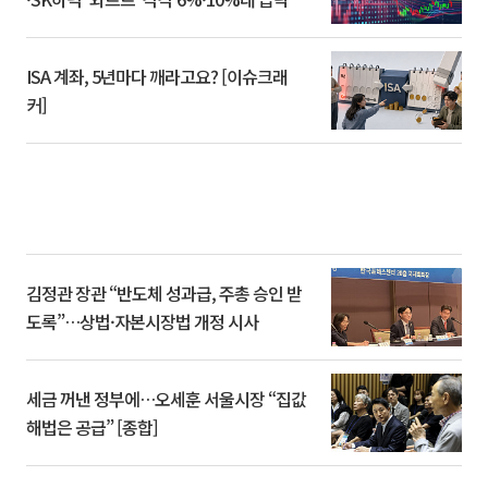
ISA 계좌, 5년마다 깨라고요? [이슈크래
커]
김정관 장관 “반도체 성과급, 주총 승인 받
도록”…상법·자본시장법 개정 시사
세금 꺼낸 정부에…오세훈 서울시장 “집값
해법은 공급” [종합]