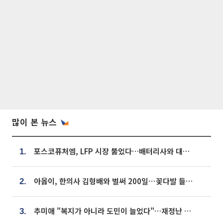
많이 본 뉴스
포스코퓨처엠, LFP 시장 뚫었다…배터리사와 대규모 장기 공급 합의
1.
아옳이, 한의사 김형배와 벌써 200일⋯꽃다발 들고 "프러포즈 아냐"
2.
추미애 "복지가 아니라 도민이 늘었다"…재정난 책임론 정면돌파
3.