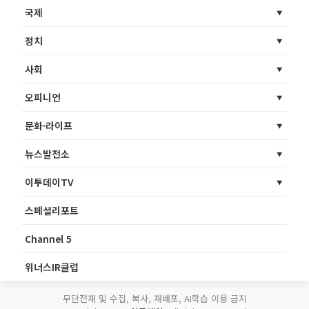
국제
정치
사회
오피니언
문화·라이프
뉴스발전소
이투데이TV
스페셜리포트
Channel 5
위너스IR클럽
무단전재 및 수집, 복사, 재배포, AI학습 이용 금지