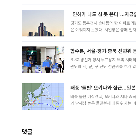
"인허가 나도 삽 못 뜬다"…자금
경기도 동두천시 송내동의 한 아파트 개
은 이뤄지지 못했다. 사업장은 공매 절차
3차 공매까지 진행됐으나 모두 유찰됐다.
후
합수본, 서울·경기·충북 선관위 등
6.3지방선거 당시 투표용지 부족 사태
관위와 시, 군, 구 단위 선관위를 추가
부(김태훈 서울중앙지검 3차장검사)는 
태풍 '돌핀' 오키나와 접근…일
태풍 돌핀 예상경로, 오키나와 지나 중
와 남해상 높은 물결현재 태풍 위치는 어
강한 세력을 유지한 채 일본 오키나와와
댓글