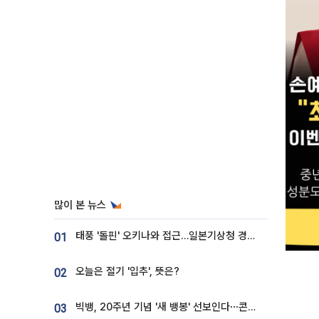
많이 본 뉴스
태풍 '돌핀' 오키나와 접근…일본기상청 경로 업데이트
01
오늘은 절기 '입추', 뜻은?
02
빅뱅, 20주년 기념 '새 뱅봉' 선보인다⋯콘서트 앞두고 팝업 개최
03