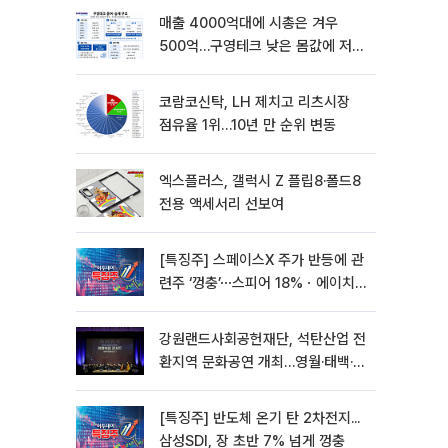
매출 4000억대에 시총은 겨우
500억…구영테크 낮은 몸값에 저가
승계 마무리
코람코신탁, LH 제치고 리츠시장
점유율 1위…10년 만 순위 변동
엑스플러스, 갤럭시 Z 플립8·폴드8
전용 액세서리 선보여
[특징주] 스페이스X 주가 반등에 관
련주 ‘껑충’⋯스피어 18%ㆍ에이치
브이엠 12%↑
강원랜드사회공헌재단, 석탄산업 전
환지역 문화공연 개최…영월·태백·삼
척서 3회
[특징주] 반도체 온기 탄 2차전지...
삼성SDI, 장 초반 7% 넘게 껑충