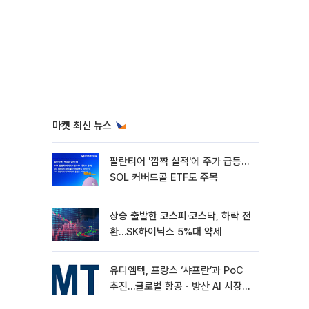
마켓 최신 뉴스
팔란티어 '깜짝 실적'에 주가 급등…
SOL 커버드콜 ETF도 주목
상승 출발한 코스피·코스닥, 하락 전
환…SK하이닉스 5%대 약세
유디엠텍, 프랑스 ‘샤프란’과 PoC
추진…글로벌 항공ㆍ방산 AI 시장
공략