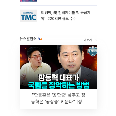
티엠씨, 美 전력케이블 첫 공급계
약…220억원 규모 수주
뉴스발전소
“한동훈은 ‘공한증’ 낮추고 장
동혁은 ‘공장증’ 키운다” [정치
대학]