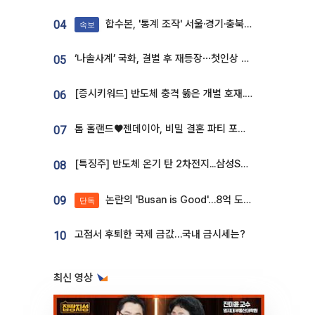
합수본, '통계 조작' 서울·경기·충북 선관위 등 추가 압수수색
04
속보
‘나솔사계’ 국화, 결별 후 재등장⋯첫인상 투표 휩쓸고 ‘인기녀’ 등극
05
[증시키워드] 반도체 충격 뚫은 개별 호재...포스코퓨처엠·에코프로·한화솔루션 '눈길'
06
톰 홀랜드♥젠데이아, 비밀 결혼 파티 포착⋯호텔 대관비만 9억
07
[특징주] 반도체 온기 탄 2차전지...삼성SDI, 장 초반 7% 넘게 껑충
08
논란의 'Busan is Good'…8억 도시브랜드, 용산 대통령실 CI 업체가 수행
09
단독
고점서 후퇴한 국제 금값…국내 금시세는?
10
최신 영상