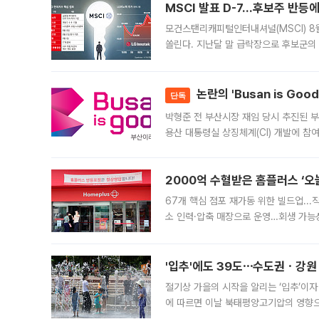
MSCI 발표 D-7…후보주 반등
모건스탠리캐피털인터내셔널(MSCI) 8
쏠린다. 지난달 말 급락장으로 후보군의
가능성과 지수 추종 자금 유입 기대가 
논란의 'Busan is Go
단독
박형준 전 부산시장 재임 당시 추진된 부산
용산 대통령실 상징체계(CI) 개발에 참
도시브랜드 사업이 공개 이후 시민 공감
2000억 수혈받은 홈플러스 ‘오늘
67개 핵심 점포 재가동 위한 빌드업..
소 인력·압축 매장으로 운영…회생 가능성
영업을 시작한다. 핵심 점포 67개에는 
'입추'에도 39도⋯수도권ㆍ강원
절기상 가을의 시작을 알리는 ‘입추’이자
에 따르면 이날 북태평양고기압의 영향으
도, 낮 최고기온은 31~39도로, 전국