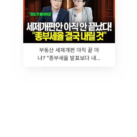
부동산 세제개편 아직 끝 아
냐? "종부세율 발표보다 내릴
것" 장기거주·양도세 전망 I 집
땅지성 I 김인만, 진미윤