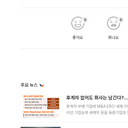
0
0
좋아요
화나요
주요 뉴스
후계자 없어도 회사는 남긴다?…‘
후계자 부재 기업에 M&A·EBO 세제 
이던 기업승계 세제의 문을 동종기업과 
대신 M&A나 임직원 인수(EBO)를 통
늘