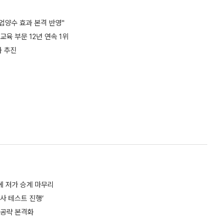
영업양수 효과 본격 반영"
육 부문 12년 연속 1위
화 추진
에 저가 승계 마무리
사 테스트 진행’
 공략 본격화