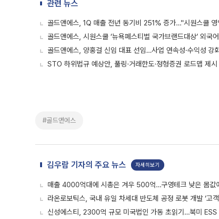
관련 뉴스
골드앤에스, 1Q 매출 전년 동기비 251% 증가…"시원스쿨 
골드앤에스, 시원스쿨 ‘뉴욕페스티벌 국가브랜드대상’ 외국어교
골드앤에스, 양홍걸 신임 대표 선임…사업 연속성·수익성 강
STO 하위법규 예상안, 풀링·거래한도·정형증권 로드맵 제시
#골드앤에스
김우람 기자의 주요 뉴스
자세히보기
매출 4000억대에 시총은 겨우 500억…구영테크 낮은 몸값
라온로보틱스, 국내 유일 차세대 반도체 공정 로봇 개발 ‘고객
신성에스티, 2300억 규모 미국법인 가동 초읽기…북미 ESS