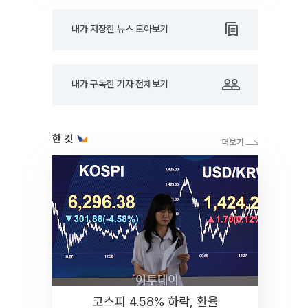
내가 저장한 뉴스 모아보기
내가 구독한 기자 전체보기
한 컷
코스피 4.58% 하락, 환율