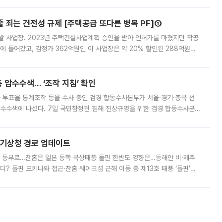
줄 죄는 건전성 규제 [주택공급 또다른 병목 PF]①
발 사업장. 2023년 주택건설사업계획 승인을 받아 인허가를 마쳤지만 착공
에 들어갔고, 감정가 362억원인 이 사업장은 약 20% 할인된 288억원에
 현재는 4차 공매를 위한 조건 협의가 진행 중이다. 수도권의 주요 주거 배
 압수수색… ‘조작 지침’ 확인
와 투표율 통계조작 등을 수사 중인 검경 합동수사본부가 서울·경기·충북 선
 압수수색에 나섰다. 7일 국민참정권 침해 진상규명을 위한 검경 합동수사본
추가 증거 확보를 위해 중앙선관위, 서울시·경기도·충청북도 선관위, 김포시
본기상청 경로 업데이트
국 동부로…찬홈은 일본 동쪽 북상태풍 돌핀 한반도 영향은…동해안 비·제주
디? 돌핀 오키나와 접근·찬홈 웨이크섬 근해 이동 중 제13호 태풍 ‘돌핀’이
 아마미 지방에 접근하고 있다. 돌핀은 오키나와 부근을 지난 뒤 동중국해