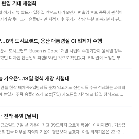
에 편입 기대 재점화
월 정기 리뷰 발표가 일주일 앞으로 다가오면서 편출입 후보 종목에 관심이
 시가총액이 크게 흔들렸지만 저점 이후 주가가 상당 부분 회복되면서 편입
다시 부각되고 있다. 7일 금융투자업계에 따르면 MSCI는 한국시간으로 오는
od'…8억 도시브랜드, 용산 대통령실 CI 업체가 수행
시 도시브랜드 ‘Busan is Good’ 개발 사업의 수행기관이 윤석열 정부
여했던 디자인 전문업체 피앤(P&)인 것으로 확인됐다. 8억 원이 투입된 부산
 부족과 디자인 정체성 논란에 휩싸였던 만큼, 사업 선정 과정과 결과물에
 가오픈’...13일 정식 개장 시험대
.직원들 현장 배치PB·일반상품 순차 입고에도 신선식품 수급 정상화는 과제최
 높일지 주목 홈플러스가 오늘(7일) 가오픈을 시작으로 13일 정식으로 재
직원들이 현장 배치되고, PB 상품과 함께 일반 상품 납품도 순차적으로 진행
ㆍ전라 폭염 [날씨]
 금요일인 7일 낮 기온이 최고 39도까지 오르며 폭염이 이어지겠다. 기상청
로 전국 대부분 지역의 기온이 평년보다 높겠다. 아침 최저기온은 22~27
 대부분 지역에 폭염특보가 발효된 가운데 최고체감온도는 35도 안팎까지 올라