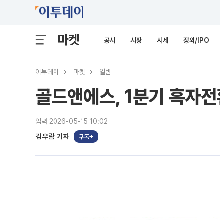
마켓
공시
시황
시세
장외/IPO
이투데이
마켓
일반
골드앤에스, 1분기 흑자전
입력 2026-05-15 10:02
김우람 기자
구독