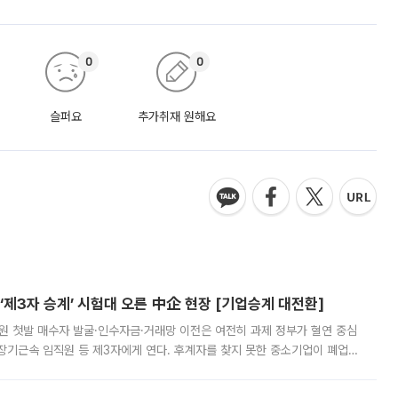
0
0
슬퍼요
추가취재 원해요
제3자 승계’ 시험대 오른 中企 현장 [기업승계 대전환]
지원 첫발 매수자 발굴·인수자금·거래망 이전은 여전히 과제 정부가 혈연 중심
장기근속 임직원 등 제3자에게 연다. 후계자를 찾지 못한 중소기업이 폐업
해 기술과 일자리를 남기도록 하겠다는 취지다. 다만 세금 감면만으로 거래를