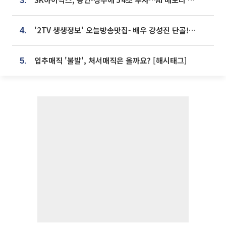
3.
'2TV 생생정보' 오늘방송맛집- 배우 강성진 단골! 쌀국수ㆍ푸팟퐁 커리 맛집 '블○○○'
4.
입추매직 '불발', 처서매직은 올까요? [해시태그]
5.