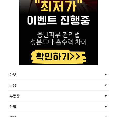
마켓
금융
부동산
산업