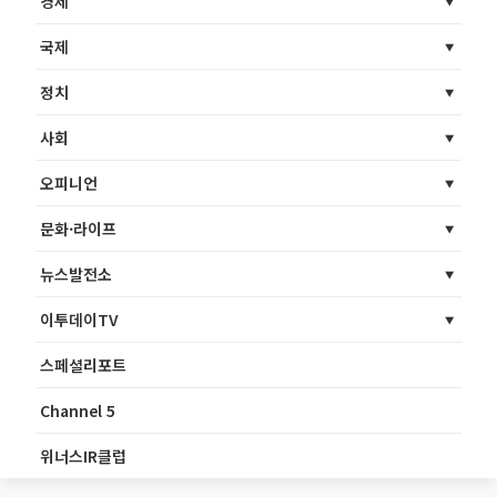
경제
국제
정치
사회
오피니언
문화·라이프
뉴스발전소
이투데이TV
스페셜리포트
Channel 5
위너스IR클럽