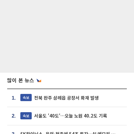
많이 본 뉴스
전북 완주 삼례읍 공장서 화재 발생
속보
1.
서울도 '40도'…오늘 노원 40.2도 기록
속보
2.
SK하이닉스, 용인·청주에 54조 투자…AI 메모리 생산기지 키운다