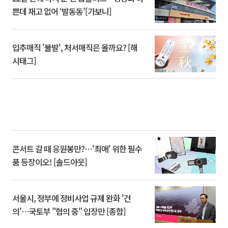
쁜데 재고 없어 ‘발동동’[가보니]
입추매직 '불발', 처서매직은 올까요? [해
시태그]
콘서트 갈 때 응원봉만?⋯'최애' 위한 필수
품 등장이오! [솔드아웃]
서울시, 정부에 정비사업 규제 완화 '건
의'⋯국토부 "협의 중" 입장만 [종합]