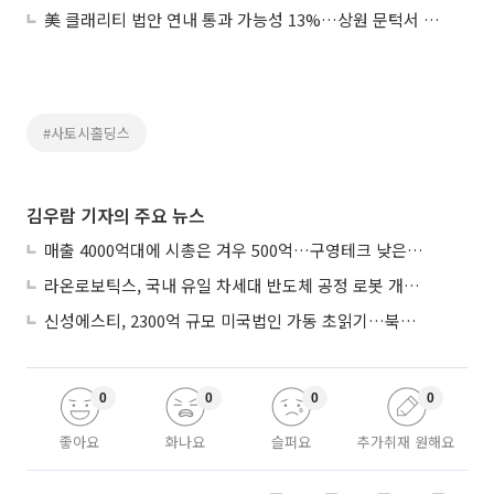
美 클래리티 법안 연내 통과 가능성 13%…상원 문턱서 제동
#사토시홀딩스
김우람 기자의 주요 뉴스
매출 4000억대에 시총은 겨우 500억…구영테크 낮은 몸값에 저가 승계 마무리
라온로보틱스, 국내 유일 차세대 반도체 공정 로봇 개발 ‘고객사 테스트 진행’
신성에스티, 2300억 규모 미국법인 가동 초읽기…북미 ESS 공략 본격화
0
0
0
0
좋아요
화나요
슬퍼요
추가취재 원해요