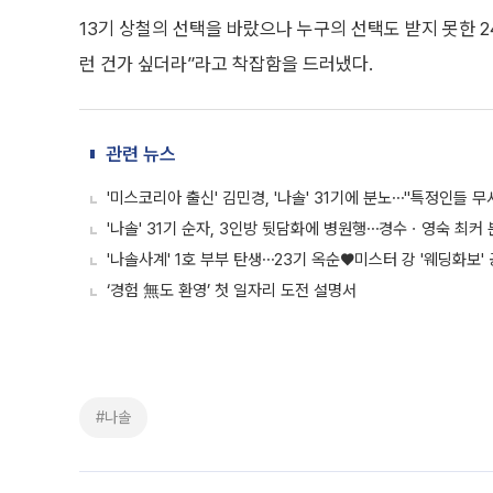
13기 상철의 선택을 바랐으나 누구의 선택도 받지 못한 2
런 건가 싶더라”라고 착잡함을 드러냈다.
관련 뉴스
'미스코리아 출신' 김민경, '나솔' 31기에 분노⋯"특정인들 무
'나솔' 31기 순자, 3인방 뒷담화에 병원행⋯경수ㆍ영숙 최커
'나솔사계' 1호 부부 탄생⋯23기 옥순♥미스터 강 '웨딩화보'
‘경험 無도 환영’ 첫 일자리 도전 설명서
#나솔