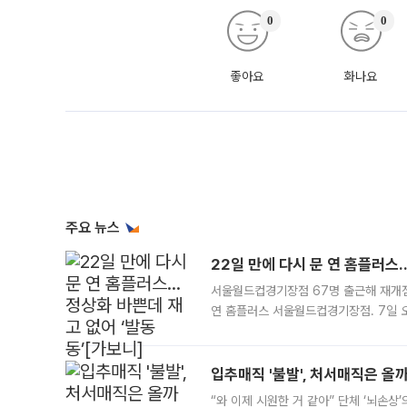
0
0
좋아요
화나요
주요 뉴스
22일 만에 다시 문 연 홈플러스
서울월드컵경기장점 67명 출근해 재개점 
연 홈플러스 서울월드컵경기장점. 7일 
우유, 과일 같은 신선식품이 차근차근 자
입추매직 '불발', 처서매직은 올
“와 이제 시원한 거 같아” 단체 ‘뇌손상