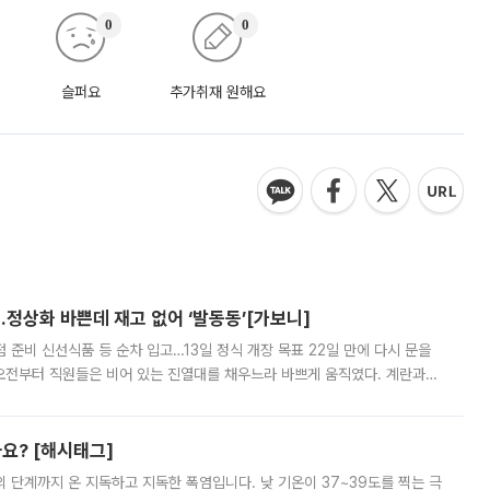
0
0
슬퍼요
추가취재 원해요
…정상화 바쁜데 재고 없어 ‘발동동’[가보니]
준비 신선식품 등 순차 입고…13일 정식 개장 목표 22일 만에 다시 문을
오전부터 직원들은 비어 있는 진열대를 채우느라 바쁘게 움직였다. 계란과
리를 잡기 시작했지만, 매장 곳곳엔 여전히 텅 빈 매대가 먼저 눈에 들어왔
까요? [해시태그]
’의 단계까지 온 지독하고 지독한 폭염입니다. 낮 기온이 37~39도를 찍는 극