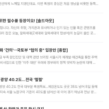
 선선하게 느껴질 지경인데요. 이번 폭염의 중심은 처음 영남을 비롯한 동쪽
 북서풍이 산맥을 넘어 영남 쪽으로 내려오면서 뜨겁고 건조해졌는데요.
 위한 필수품 등장이오! [솔드아웃]
합니다. 자신의 취향, 가치관과 유사하거나 인기 있는 인물 혹은 콘텐츠를
'가 자리 잡은 오늘, 잘파세대(Z세대와 알파세대의 합성어)의 눈길이 쏠린 곳은
리는 공연장. 응원봉만큼이나 눈에 띄는 게 있습니다. 공연이 시작되기
 '건의'⋯국토부 "협의 중" 입장만 [종합]
급 부족 원인진단 및 대책 관련 브리핑 서울시가 재개발·재건축을 통한 주택
비사업으로 인한 '이주 대란' 우려와 정부와의 정책 엇박자 논란에 대해 정
실장은 2031년까지 31만 가구 착공 목표에 차질이 없다는 입장이나,
·광양 40.2도…전국 '펄펄'
·광양 40.2도 전국 대부분 폭염특보…체감온도도 곳곳 38도 넘어 8일 동해
지속 서울 노원구의 기온이 40도를 넘어선 데 이어 경기 하남과 전남 광양
. 전국 대부분 지역에 폭염특보가 내려진 가운데 곳곳에서 39~40도 안팎