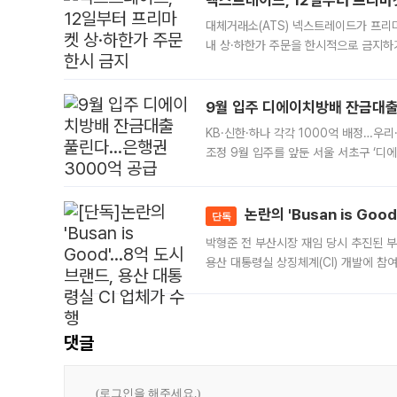
넥스트레이드, 12일부터 프리마
대체거래소(ATS) 넥스트레이드가 프리
내 상·하한가 주문을 한시적으로 금지하
가 체결 사례와 관련해 설명자료를 내고
9월 입주 디에이치방배 잔금대출
KB·신한·하나 각각 1000억 배정…우
조정 9월 입주를 앞둔 서울 서초구 ‘디
은행과 NH농협은행도 대출 취급을 검토
민은행
논란의 'Busan is Go
단독
박형준 전 부산시장 재임 당시 추진된 부산
용산 대통령실 상징체계(CI) 개발에 참
도시브랜드 사업이 공개 이후 시민 공감
댓글