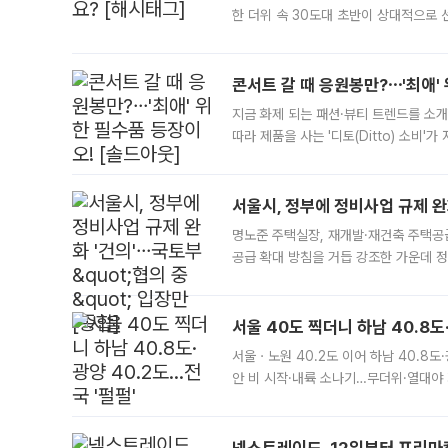
한 더위 속 30도대 초반이 상대적으로
지역에 있었습니다. 7월 말에는 서풍과
콘서트 갈 때 응원봉만?⋯'최애'
지금 화제 되는 패션·뷰티 트렌드를 소개
따라 제품을 사는 '디토(Ditto) 소비
어디일까요? 아이돌 콘서트 시작을 기다
서울시, 정부에 정비사업 규제 완화
명노준 주택실장, 재개발·재건축 주택공
공급 확대 방침을 거듭 강조한 가운데 정
면 반박하고 나섰다. 명노준 서울시 주택
서울 40도 찍더니 하남 40.8도
서울ㆍ노원 40.2도 이어 하남 40.8도
안 비 시작·내륙 소나기…무더위·열대야 
에서도 40도를 웃도는 기온이 관측됐다
의 극심한