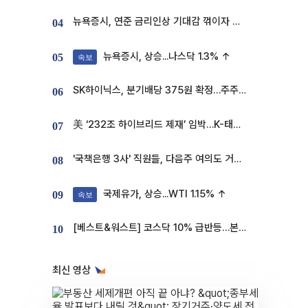
뉴욕증시, 연준 금리인상 기대감 꺾이자 상승...S&P500 사상 최고치 [종합]
04
뉴욕증시, 상승...나스닥 1.3% ↑
05
속보
SK하이닉스, 분기배당 375원 확정…주주환원책 9월로 앞당겨 발표
06
美 ‘232조 하이브리드 제재’ 임박…K-태양광, 불확실성 털고 날개 다나
07
'국책은행 3사' 직원들, 다음주 여의도 거리 나서는 까닭은
08
국제유가, 상승...WTI 1.15% ↑
09
속보
[베스트&워스트] 코스닥 10% 급반등…본느, 최대주주 변경 기대에 270% 폭등
10
최신 영상