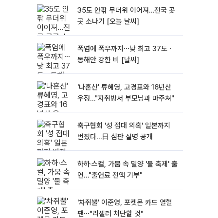
35도 안팎 무더위 이어져…전국 곳
곳 소나기 [오늘 날씨]
폭염에 폭우까지⋯낮 최고 37도ㆍ
동해안 강한 비 [날씨]
'나혼산' 류혜영, 고경표와 16년산
우정…"자취방서 부모님과 마주쳐"
축구협회 '성 접대 의혹' 일본까지
번졌다…日 심판 실명 공개
하하·스컬, 가뭄 속 밀양 '물 축제' 출
연…"출연료 전액 기부"
'차쥐뿔' 이준영, 포켓몬 카드 열혈
팬⋯"리셀러 처단할 것"