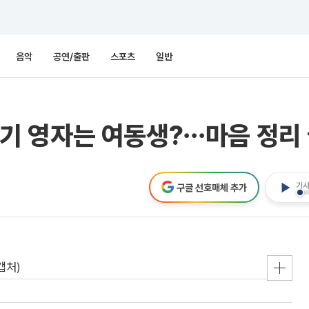
음악
공연/출판
스포츠
일반
25기 영자는 여동생?⋯마음 정리 
기사
구글 선호매체 추가