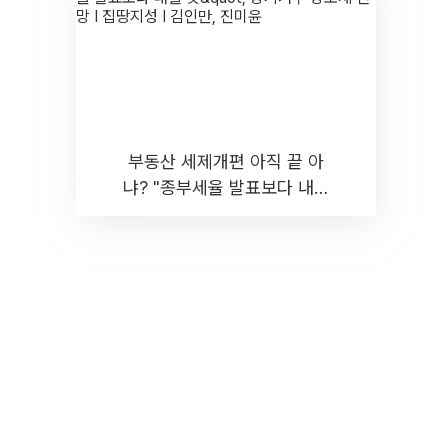
부동산 세제개편 아직 끝 아
냐? "종부세율 발표보다 내릴
것" 장기거주·양도세 전망 I 집
땅지성 I 김인만, 진미윤