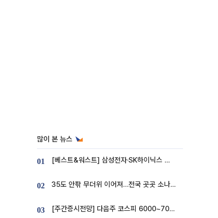
많이 본 뉴스
[베스트&워스트] 삼성전자·SK하이닉스 밀린 한 주…상상인증권은 85% 급등
01
35도 안팎 무더위 이어져…전국 곳곳 소나기 [오늘 날씨]
02
[주간증시전망] 다음주 코스피 6000~7000⋯“外人 수급은 정책이 변수”
03