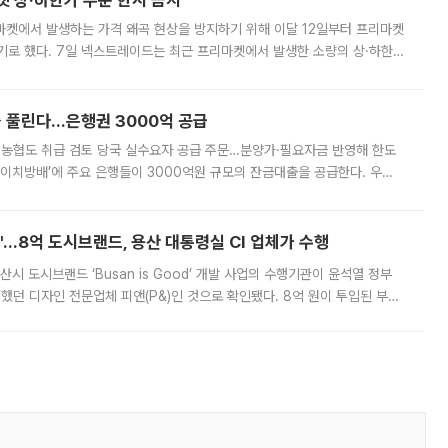
켓 상·하한가 주문 한시 금지
마켓에서 발생하는 가격 왜곡 현상을 방지하기 위해 이달 12일부터 프리마켓
기로 했다. 7일 넥스트레이드는 최근 프리마켓에서 발생한 소량의 상·하한
, 주문 오류로 인한 가격 급등락을 최소화하기 위한 비상 대응방안을 발표
 풀린다…은행권 3000억 공급
리·농협도 취급 검토 당국 실수요자 공급 주문…분양가·필요자금 반영해 한도
에이치방배’에 주요 은행들이 3000억원 규모의 잔금대출을 공급한다. 우리
하고 있어 향후 공급 규모가 늘어날 전망이다. 7일 금융권에 따르면 KB국
od'…8억 도시브랜드, 용산 대통령실 CI 업체가 수행
시 도시브랜드 ‘Busan is Good’ 개발 사업의 수행기관이 윤석열 정부
여했던 디자인 전문업체 피앤(P&)인 것으로 확인됐다. 8억 원이 투입된 부산
 부족과 디자인 정체성 논란에 휩싸였던 만큼, 사업 선정 과정과 결과물에