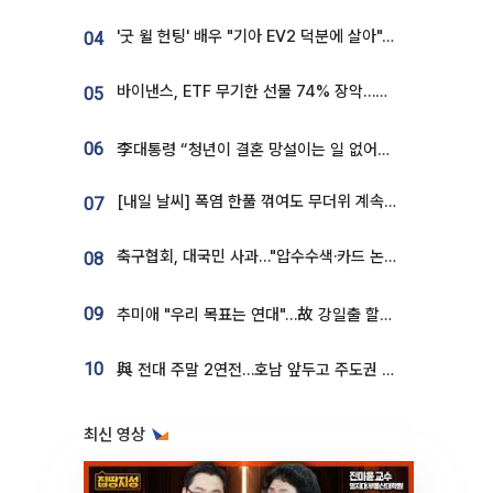
'굿 윌 헌팅' 배우 "기아 EV2 덕분에 살아"…교통사고 후 안전성 극찬
04
바이낸스, ETF 무기한 선물 74% 장악…한국 레버리지 ETF 거래 급증 [e가상자산]
05
06
李대통령 “청년이 결혼 망설이는 일 없어야...제도상 불이익 조사”
[내일 날씨] 폭염 한풀 꺾여도 무더위 계속⋯동해안 이틀 연속 비
07
축구협회, 대국민 사과…"압수수색·카드 논란 사죄, 강도 높은 쇄신"
08
09
추미애 "우리 목표는 연대"…故 강일출 할머니 흉상 제막
10
與 전대 주말 2연전…호남 앞두고 주도권 다툼
최신 영상