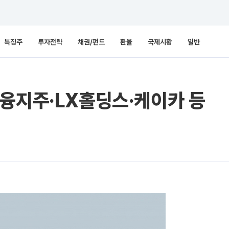
특징주
투자전략
채권/펀드
환율
국제시황
일반
융지주·LX홀딩스·케이카 등