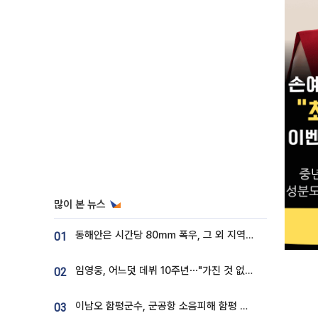
많이 본 뉴스
동해안은 시간당 80㎜ 폭우, 그 외 지역은 폭염…‘극과 극 날씨’
01
임영웅, 어느덧 데뷔 10주년⋯"가진 것 없던 시절, 내 앞엔 20명의 팬뿐"
02
이남오 함평군수, 군공항 소음피해 함평 보상 요구
03