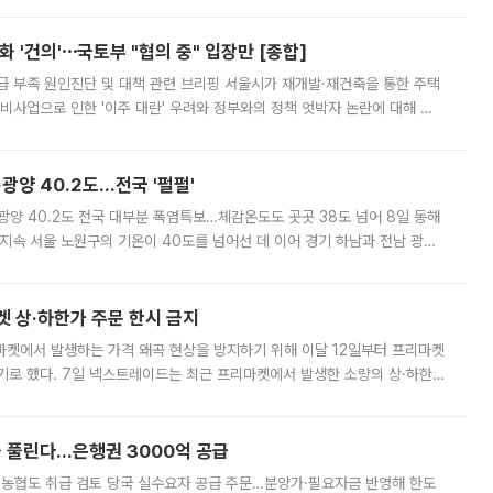
 '건의'⋯국토부 "협의 중" 입장만 [종합]
급 부족 원인진단 및 대책 관련 브리핑 서울시가 재개발·재건축을 통한 주택
비사업으로 인한 '이주 대란' 우려와 정부와의 정책 엇박자 논란에 대해 정
실장은 2031년까지 31만 가구 착공 목표에 차질이 없다는 입장이나,
·광양 40.2도…전국 '펄펄'
·광양 40.2도 전국 대부분 폭염특보…체감온도도 곳곳 38도 넘어 8일 동해
지속 서울 노원구의 기온이 40도를 넘어선 데 이어 경기 하남과 전남 광양
. 전국 대부분 지역에 폭염특보가 내려진 가운데 곳곳에서 39~40도 안팎
켓 상·하한가 주문 한시 금지
마켓에서 발생하는 가격 왜곡 현상을 방지하기 위해 이달 12일부터 프리마켓
기로 했다. 7일 넥스트레이드는 최근 프리마켓에서 발생한 소량의 상·하한
, 주문 오류로 인한 가격 급등락을 최소화하기 위한 비상 대응방안을 발표
 풀린다…은행권 3000억 공급
리·농협도 취급 검토 당국 실수요자 공급 주문…분양가·필요자금 반영해 한도