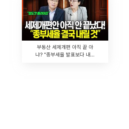
부동산 세제개편 아직 끝 아
냐? "종부세율 발표보다 내릴
것" 장기거주·양도세 전망 I 집
땅지성 I 김인만, 진미윤