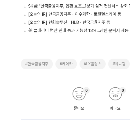
SK證 "한국금융지주, 업황 호조…1분기 실적 컨센서스 상회 
[오늘의 IR] 한국금융지주ㆍ이수화학ㆍ로킷헬스케어 등
[오늘의 IR] 한화솔루션ㆍHLBㆍ한국금융지주 등
美 클래리티 법안 연내 통과 가능성 13%…상원 문턱서 제동
#한국금융지주
#케이카
#LX홀딩스
#유니켐
0
0
좋아요
화나요