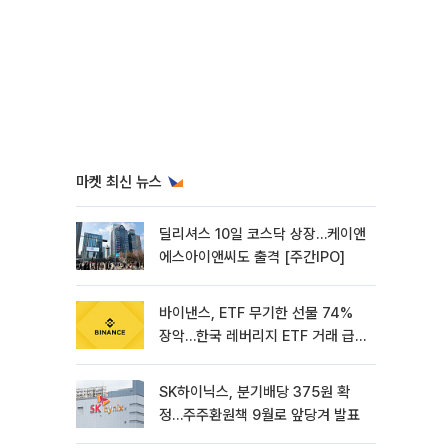
마켓 최신 뉴스
딜리셔스 10일 코스닥 상장…케이앤
에스아이앤씨도 출격 [주간IPO]
바이낸스, ETF 무기한 선물 74%
장악…한국 레버리지 ETF 거래 급
증 [e가상자산]
SK하이닉스, 분기배당 375원 확
정…주주환원책 9월로 앞당겨 발표