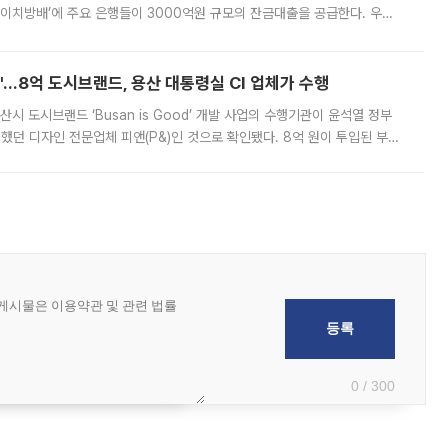
에이치방배’에 주요 은행들이 3000억원 규모의 잔금대출을 공급한다. 우리
하고 있어 향후 공급 규모가 늘어날 전망이다. 7일 금융권에 따르면 KB국
od'…8억 도시브랜드, 용산 대통령실 CI 업체가 수행
시 도시브랜드 ‘Busan is Good’ 개발 사업의 수행기관이 윤석열 정부
여했던 디자인 전문업체 피앤(P&)인 것으로 확인됐다. 8억 원이 투입된 부산
 부족과 디자인 정체성 논란에 휩싸였던 만큼, 사업 선정 과정과 결과물에
0 / 300