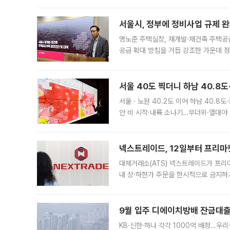
서울시, 정부에 정비사업 규제 완화
명노준 주택실장, 재개발·재건축 주택공
공급 확대 방침을 거듭 강조한 가운데 정
면 반박하고 나섰다. 명노준 서울시 주택
서울 40도 찍더니 하남 40.8도
서울ㆍ노원 40.2도 이어 하남 40.8도
안 비 시작·내륙 소나기…무더위·열대야 
에서도 40도를 웃도는 기온이 관측됐다
의 극심한
넥스트레이드, 12일부터 프리마
대체거래소(ATS) 넥스트레이드가 프리
내 상·하한가 주문을 한시적으로 금지하
가 체결 사례와 관련해 설명자료를 내고
9월 입주 디에이치방배 잔금대출
KB·신한·하나 각각 1000억 배정…우