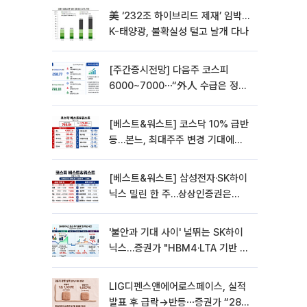
美 ‘232조 하이브리드 제재’ 임박…
K-태양광, 불확실성 털고 날개 다나
[주간증시전망] 다음주 코스피
6000~7000⋯“外人 수급은 정책
이 변수”
[베스트&워스트] 코스닥 10% 급반
등…본느, 최대주주 변경 기대에
270% 폭등
[베스트&워스트] 삼성전자·SK하이
닉스 밀린 한 주…상상인증권은
85% 급등
'불안과 기대 사이' 널뛰는 SK하이
닉스…증권가 "HBM4·LTA 기반 펀
터멘털 견고"
LIG디펜스앤에어로스페이스, 실적
발표 후 급락→반등⋯증권가 “28년