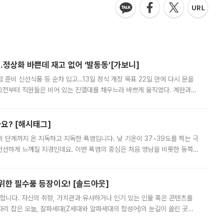
…정상화 바쁜데 재고 없어 ‘발동동’[가보니]
준비 신선식품 등 순차 입고…13일 정식 개장 목표 22일 만에 다시 문을
오전부터 직원들은 비어 있는 진열대를 채우느라 바쁘게 움직였다. 계란과
리를 잡기 시작했지만, 매장 곳곳엔 여전히 텅 빈 매대가 먼저 눈에 들어왔
까요? [해시태그]
’의 단계까지 온 지독하고 지독한 폭염입니다. 낮 기온이 37~39도를 찍는 극
 선선하게 느껴질 지경인데요. 이번 폭염의 중심은 처음 영남을 비롯한 동쪽
 북서풍이 산맥을 넘어 영남 쪽으로 내려오면서 뜨겁고 건조해졌는데요.
 위한 필수품 등장이오! [솔드아웃]
합니다. 자신의 취향, 가치관과 유사하거나 인기 있는 인물 혹은 콘텐츠를
'가 자리 잡은 오늘, 잘파세대(Z세대와 알파세대의 합성어)의 눈길이 쏠린 곳은
리는 공연장. 응원봉만큼이나 눈에 띄는 게 있습니다. 공연이 시작되기