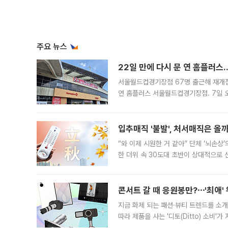
주요 뉴스
22일 만에 다시 문 연 홈플러스
서울월드컵경기장점 67명 출근해 재개점 
연 홈플러스 서울월드컵경기장점. 7일 
우유, 과일 같은 신선식품이 차근차근 자
입추매직 '불발', 처서매직은 올
“와 이제 시원한 거 같아” 단체 ‘뇌손상
한 더위 속 30도대 초반이 상대적으로
지역에 있었습니다. 7월 말에는 서풍과
콘서트 갈 때 응원봉만?⋯'최애'
지금 화제 되는 패션·뷰티 트렌드를 소개
따라 제품을 사는 '디토(Ditto) 소비
어디일까요? 아이돌 콘서트 시작을 기다