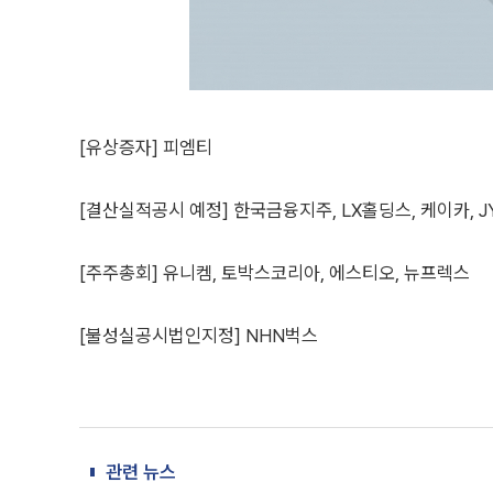
[유상증자] 피엠티
[결산실적공시 예정] 한국금융지주, LX홀딩스, 케이카, JYP
[주주총회] 유니켐, 토박스코리아, 에스티오, 뉴프렉스
[불성실공시법인지정] NHN벅스
관련 뉴스