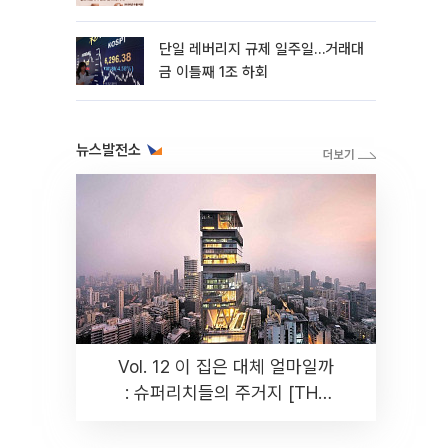
까지 튼튼”
단일 레버리지 규제 일주일…거래대
금 이틀째 1조 하회
뉴스발전소
Vol. 12 이 집은 대체 얼마일까
: 슈퍼리치들의 주거지 [THE
RARE]