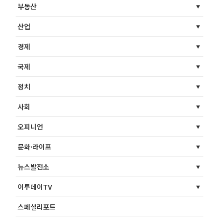
부동산
산업
경제
국제
정치
사회
오피니언
문화·라이프
뉴스발전소
이투데이TV
스페셜리포트