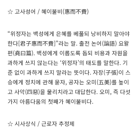
☆ 고사성어 / 혜이불비(惠而不費)
“위정자는 백성에게 은혜를 베풀되 낭비하지 말아야
한다[君子惠而不費]”라는 말. 출전 논어(論語) 요왈
편(堯曰篇). 백성에게 이롭도록 돕되 비용과 자원을
과하게 쓰지 않는다는 ‘위정자’의 태도를 말한다. 기
준 없이 과하게 쓰지 말라는 뜻이다. 자장(子張)이 스
승에게 정치에 관해 묻자, 공자는 오미(五美)를 높이
고 사악(四惡)을 물리치라고 대답한다. 오미, 즉 다섯
가지 아름다움의 첫째가 혜이불비다.
☆ 시사상식 / 근로자 추정제