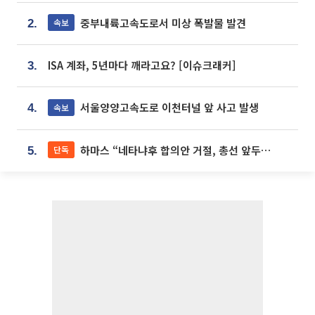
중부내륙고속도로서 미상 폭발물 발견
속보
2.
ISA 계좌, 5년마다 깨라고요? [이슈크래커]
3.
서울양양고속도로 이천터널 앞 사고 발생
속보
4.
하마스 “네타냐후 합의안 거절, 총선 앞두고 시간 끌기”
단독
5.