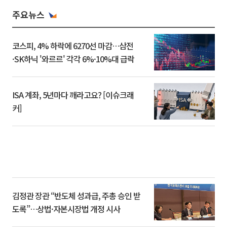
주요뉴스
코스피, 4% 하락에 6270선 마감…삼전
·SK하닉 '와르르' 각각 6%·10%대 급락
ISA 계좌, 5년마다 깨라고요? [이슈크래
커]
김정관 장관 “반도체 성과급, 주총 승인 받
도록”…상법·자본시장법 개정 시사