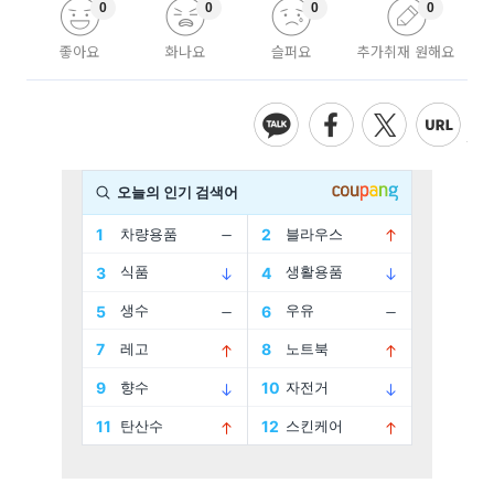
0
0
0
0
좋아요
화나요
슬퍼요
추가취재 원해요