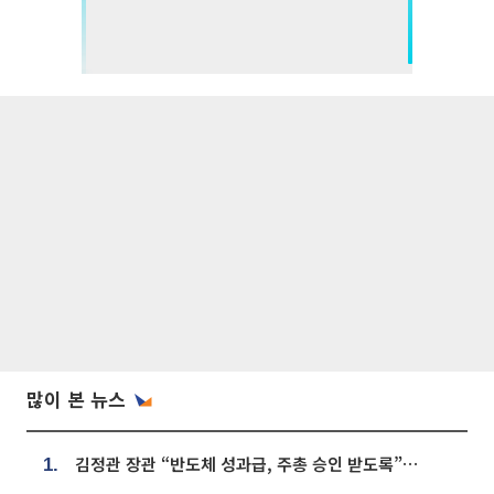
많이 본 뉴스
김정관 장관 “반도체 성과급, 주총 승인 받도록”…상법·자본시장법 개정 시사
1.