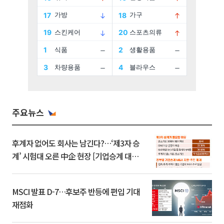
주요뉴스
후계자 없어도 회사는 남긴다?…‘제3자 승
계’ 시험대 오른 中企 현장 [기업승계 대전
환]
MSCI 발표 D-7…후보주 반등에 편입 기대
재점화