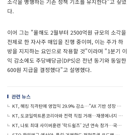
소각을 병행하는 기존 정책 기조를 유지한다"고 짚었
다.
이어 그는 "올해도 2월부터 2500억원 규모의 소각을
전제로 한 자사주 매입을 진행 중이며, 이는 주가 하
방을 지지하는 요인으로 작용할 것"이라며 "1분기 이
익 감소에도 주당배당금(DPS)은 전년 동기와 동일한
600원 지급을 결정했다"고 설명했다.
관련 뉴스
KT, 해킹 직격탄에 영업익 29.9% 감소…"AX 기반 성장 지속"
KT, 도쿄일렉트론코리아와 전력 직접 거래…재생에너지 공급으로 탄소중립 실현
KT, 나토 최대 사이버훈련 ‘락드쉴즈’ 2년 연속 참가…국내 통신사 중 유일
STO 하위법규 예상안, 풀링·거래한도·정형증권 로드맵 제시