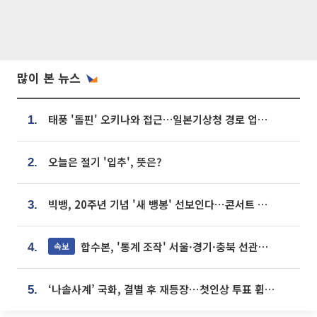
많이 본 뉴스
태풍 '돌핀' 오키나와 접근…일본기상청 경로 업데이트
1.
오늘은 절기 '입추', 뜻은?
2.
빅뱅, 20주년 기념 '새 뱅봉' 선보인다⋯콘서트 앞두고 팝업 개최
3.
합수본, '통계 조작' 서울·경기·충북 선관위 등 추가 압수수색
속보
4.
‘나솔사계’ 국화, 결별 후 재등장⋯첫인상 투표 휩쓸고 ‘인기녀’ 등극
5.