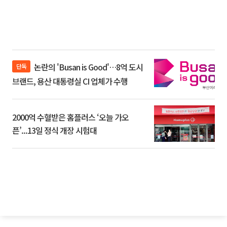
논란의 'Busan is Good'…8억 도시
단독
브랜드, 용산 대통령실 CI 업체가 수행
2000억 수혈받은 홈플러스 ‘오늘 가오
픈’...13일 정식 개장 시험대