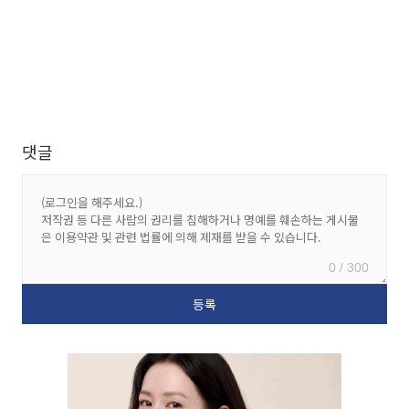
댓글
0 / 300