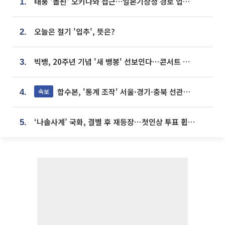
태풍 '돌핀' 오키나와 접근…일본기상청 경로 업데이트
1.
오늘은 절기 '입추', 뜻은?
2.
빅뱅, 20주년 기념 '새 뱅봉' 선보인다⋯콘서트 앞두고 팝업 개최
3.
합수본, '통계 조작' 서울·경기·충북 선관위 등 추가 압수수색
속보
4.
‘나솔사계’ 국화, 결별 후 재등장⋯첫인상 투표 휩쓸고 ‘인기녀’ 등극
5.