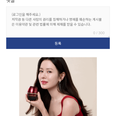
댓글
0 / 300