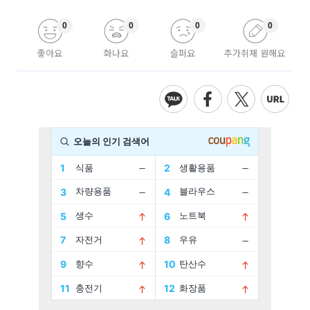
0
0
0
0
좋아요
화나요
슬퍼요
추가취재 원해요