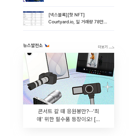
관망 장세 고착
[넥스블록][핫 NFT]
Courtyard.io, 일 거래량 78만
5312달러… 바닥가 0.56달러
뉴스발전소
콘서트 갈 때 응원봉만?⋯'최
애' 위한 필수품 등장이오! [솔
드아웃]