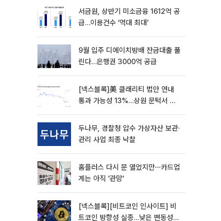
서금원, 상반기 미소금융 1612억 공
급…이용건수 ‘역대 최대’
9월 입주 디에이치방배 잔금대출 풀
린다…은행권 3000억 공급
[넥스블록]美 클래리티 법안 연내
통과 가능성 13%…상원 문턱서 제
동
두나무, 경찰청 압수 가상자산 보관·
관리 사업 최종 낙찰
홈플러스 다시 문 열었지만⋯카드업
계는 아직 '관망'
[넥스블록][비트코인 인사이트] 비
트코인 방향성 실종…낮은 변동성에