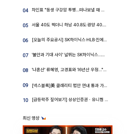
차인표 "동생 구강암 투병…떠나보낼 때 가장 힘들었다”
04
서울 40도 찍더니 하남 40.8도·광양 40.2도…전국 '펄펄'
05
[오늘의 주요공시] SK하이닉스·HLB·진에어·포스코홀딩스·네이버·대우건설 등
06
'불안과 기대 사이' 널뛰는 SK하이닉스…증권가 "HBM4·LTA 기반 펀터멘털 견고"
07
'나혼산' 류혜영, 고경표와 16년산 우정…"자취방서 부모님과 마주쳐"
08
09
[넥스블록]美 클래리티 법안 연내 통과 가능성 13%…상원 문턱서 제동
[급등락주 짚어보기] 상상인증권ㆍ유니켐 2연속, 본느 6연속 ‘상한가’⋯M&A 훈풍 분 증시
10
최신 영상