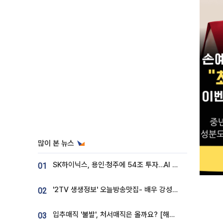
많이 본 뉴스
SK하이닉스, 용인·청주에 54조 투자…AI 메모리 생산기지 키운다
01
'2TV 생생정보' 오늘방송맛집- 배우 강성진 단골! 쌀국수ㆍ푸팟퐁 커리 맛집 '블○○○'
02
입추매직 '불발', 처서매직은 올까요? [해시태그]
03