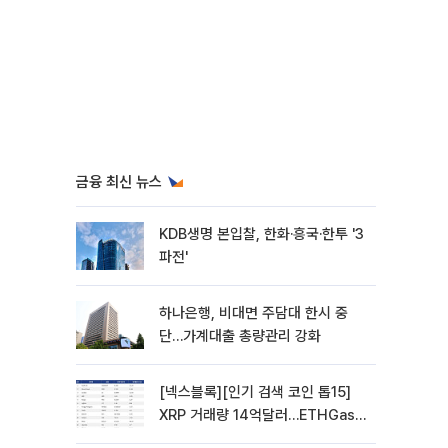
금융 최신 뉴스
KDB생명 본입찰, 한화·흥국·한투 '3
파전'
하나은행, 비대면 주담대 한시 중
단…가계대출 총량관리 강화
[넥스블록][인기 검색 코인 톱15]
XRP 거래량 14억달러…ETHGas
급등·Bless 급락…고변동 알트 부각