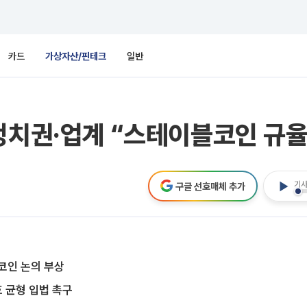
카드
가상자산/핀테크
일반
…정치권·업계 “스테이블코인 규
기사
구글 선호매체 추가
코인 논의 부상
 균형 입법 촉구