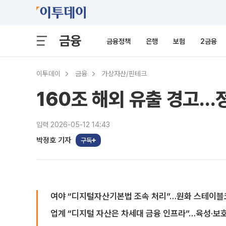
금융
금융정책
은행
보험
2금융
이투데이
금융
가상자산/핀테크
160조 해외 유출 경고
입력 2026-05-12 14:43
박정호 기자
구독
여야 “디지털자산기본법 조속 처리”…원화 스테이블
업계 “디지털 자산은 차세대 금융 인프라”…육성·보호