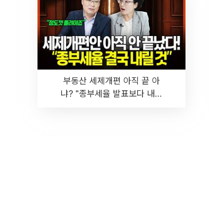
부동산 세제개편 아직 끝 아
냐? "종부세율 발표보다 내릴
것" 장기거주·양도세 전망 I 집
땅지성 I 김인만, 진미윤