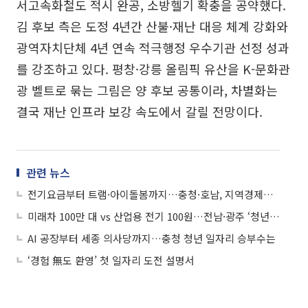
서고속화철도 적시 완공, 소방헬기 확충을 공약했다.
김 후보 측은 도정 4년간 산불·재난 대응 체계 강화와
광역자치단체 4년 연속 적극행정 우수기관 선정 성과
를 강조하고 있다. 평창·강릉 올림픽 유산을 K-문화관
광 벨트로 묶는 그림은 양 후보 공통이라, 차별화는
결국 재난 인프라 보강 속도에서 갈릴 전망이다.
관련 뉴스
전기요금부터 트램·아이돌봄까지…충청·호남, 지역경제ㆍ민생 챙긴다
미래차 100만 대 vs 산업용 전기 100원…전남·광주 ‘청년 유치 경쟁’
AI 공장부터 세종 의사당까지…충청 청년 일자리 승부수는
‘경험 無도 환영’ 첫 일자리 도전 설명서