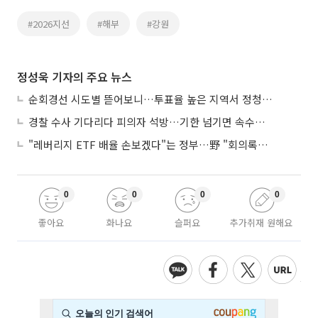
#2026지선
#해부
#강원
정성욱 기자의 주요 뉴스
순회경선 시도별 뜯어보니…투표율 높은 지역서 정청래 강세
경찰 수사 기다리다 피의자 석방…기한 넘기면 속수무책
"레버리지 ETF 배율 손보겠다"는 정부…野 "회의록부터 내놔야"
0
0
0
0
좋아요
화나요
슬퍼요
추가취재 원해요