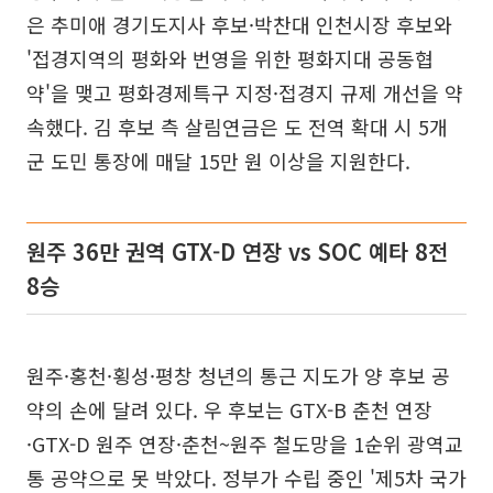
은 추미애 경기도지사 후보·박찬대 인천시장 후보와
'접경지역의 평화와 번영을 위한 평화지대 공동협
약'을 맺고 평화경제특구 지정·접경지 규제 개선을 약
속했다. 김 후보 측 살림연금은 도 전역 확대 시 5개
군 도민 통장에 매달 15만 원 이상을 지원한다.
원주 36만 권역 GTX-D 연장 vs SOC 예타 8전
8승
원주·홍천·횡성·평창 청년의 통근 지도가 양 후보 공
약의 손에 달려 있다. 우 후보는 GTX-B 춘천 연장
·GTX-D 원주 연장·춘천~원주 철도망을 1순위 광역교
통 공약으로 못 박았다. 정부가 수립 중인 '제5차 국가