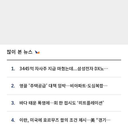
많이 본 뉴스
3445억 자사주 지급 마쳤는데...삼성전자 DX노조, 뒤늦은 '떼쓰기 집회'
1.
영끌 '주택공급' 대책 임박⋯비아파트·도심복합까지 총동원
2.
바다 태운 폭염에…회 한 접시도 ‘히트플레이션’
3.
이란, 미국에 호르무즈 합의 조건 제시…美 “경기 아직 안 끝나” [종합]
4.