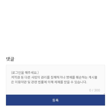
댓글
0 / 300