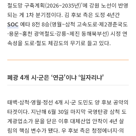
철도망 구축계획(2026~2035년)'에 강원 노선이 반영
되는 게 1차 분기점이다. 김 후보 측은 도정 4년간
SOC
예타 8전 8승(영월~삼척 고속도로·제2경춘국도
·용문~홍천 광역철도·강릉~제진 동해북부선) 시정 연
속성을 도로·철도 체감도의 무기로 들고 있다.
폐광 4개 시·군은 ‘연금'이냐 ‘일자리냐'
태백·삼척·영월·정선 4개 시·군 도민도 양 후보 공약의
타겟이다. 지난해 6월 30일 마지막 국영탄광 삼척 도
계광업소가 문을 닫은 이후 대체산업 안착이 4년 살
림의 핵심 변수가 됐다. 우 후보 측은 청정에너지·의