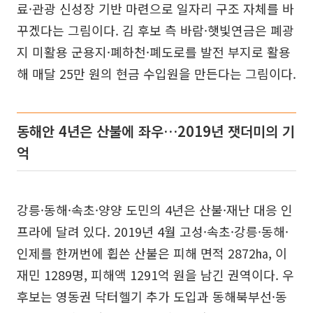
료·관광 신성장 기반 마련으로 일자리 구조 자체를 바
꾸겠다는 그림이다. 김 후보 측 바람·햇빛연금은 폐광
지 미활용 군용지·폐하천·폐도로를 발전 부지로 활용
해 매달 25만 원의 현금 수입원을 만든다는 그림이다.
동해안 4년은 산불에 좌우…2019년 잿더미의 기
억
강릉·동해·속초·양양 도민의 4년은 산불·재난 대응 인
프라에 달려 있다. 2019년 4월 고성·속초·강릉·동해·
인제를 한꺼번에 휩쓴 산불은 피해 면적 2872㏊, 이
재민 1289명, 피해액 1291억 원을 남긴 권역이다. 우
후보는 영동권 닥터헬기 추가 도입과 동해북부선·동