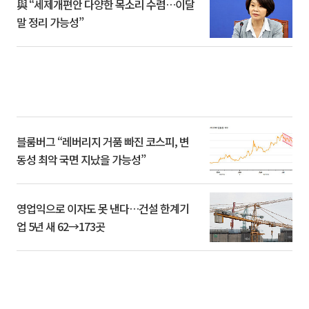
與 “세제개편안 다양한 목소리 수렴…이달
말 정리 가능성”
블룸버그 “레버리지 거품 빠진 코스피, 변
동성 최악 국면 지났을 가능성”
영업익으로 이자도 못 낸다…건설 한계기
업 5년 새 62→173곳