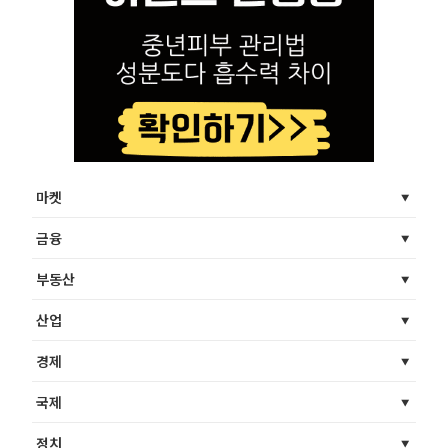
마켓
금융
부동산
산업
경제
국제
정치