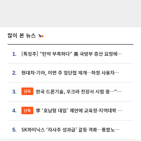
많이 본 뉴스
[특징주] “탄약 부족하다“ 美 국방부 증산 요청에⋯국내 방산주 급등세
1.
현대차·기아, 이번 주 임단협 재개…하청 사용자성 재심도 ‘변수’
2.
한국 드론기술, 우크라 전장서 시험 중…“스타트업 여러 곳 참여”
단독
3.
李 ‘호남형 대입’ 제안에 교육청·지역대학 서·논술형 입시 연계 '착수'
단독
4.
SK하이닉스 ‘자사주 성과급’ 갈등 격화…통합노조 출범 움직임
5.