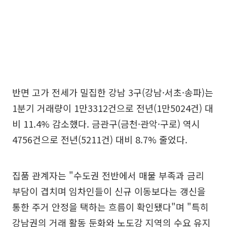
반면 고가 전세가 밀집한 강남 3구(강남·서초·송파)는
1분기 거래량이 1만3312건으로 전년(1만5024건) 대
비 11.4% 감소했다. 금관구(금천·관악·구로) 역시
4756건으로 전년(5211건) 대비 8.7% 줄었다.
집품 관계자는 "수도권 전반에서 매물 부족과 금리
부담이 겹치며 임차인들이 신규 이동보다는 갱신을
통한 주거 안정을 택하는 흐름이 확인됐다"며 "특히
강남권의 거래 활동 둔화와 노도강 지역의 수요 유지