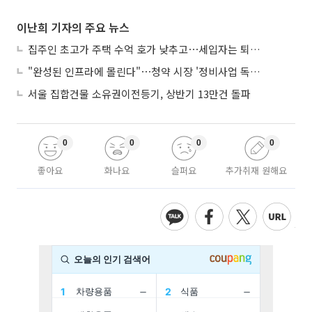
이난희 기자의 주요 뉴스
집주인 초고가 주택 수억 호가 낮추고⋯세입자는 퇴거 위기
"완성된 인프라에 몰린다"⋯청약 시장 '정비사업 독주' 42배 격차
서울 집합건물 소유권이전등기, 상반기 13만건 돌파
0
0
0
0
좋아요
화나요
슬퍼요
추가취재 원해요