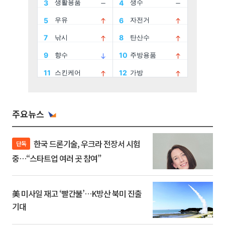
주요뉴스
한국 드론기술, 우크라 전장서 시험
단독
중…“스타트업 여러 곳 참여”
美 미사일 재고 ‘빨간불’…K방산 북미 진출
기대