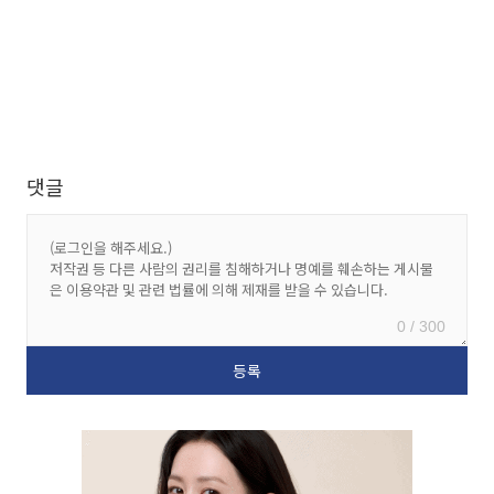
댓글
0 / 300