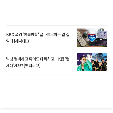
KBO 폭염 '여름방학' 끝…프로야구 갈 길
멀다 [해시태그]
빅뱅 컴백하고 튜이드 데뷔하고⋯K팝 '몇
세대'세요? [엔터로그]