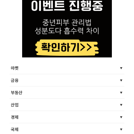
마켓
금융
부동산
산업
경제
국제