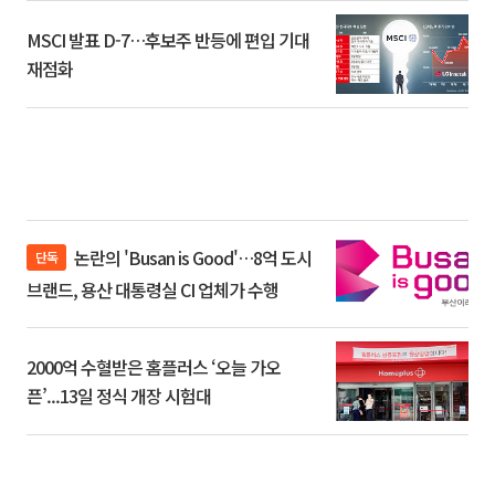
MSCI 발표 D-7…후보주 반등에 편입 기대
재점화
논란의 'Busan is Good'…8억 도시
단독
브랜드, 용산 대통령실 CI 업체가 수행
2000억 수혈받은 홈플러스 ‘오늘 가오
픈’...13일 정식 개장 시험대