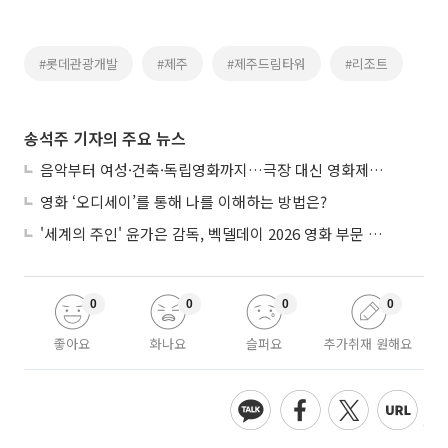
#롯데관광개발
#제주
#제주드림타워
#리조트
송석주 기자의 주요 뉴스
음악부터 여성·건축·독립영화까지…극장 대신 영화제로 즐기는 스크린 여행
영화 ‘오디세이’를 통해 나를 이해하는 방법은?
'세계의 주인' 윤가은 감독, 벡델데이 2026 영화 부문 벡델리안 감독 선정
0
0
0
0
좋아요
화나요
슬퍼요
추가취재 원해요