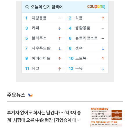
주요뉴스
후계자 없어도 회사는 남긴다?…‘제3자 승
계’ 시험대 오른 中企 현장 [기업승계 대전
환]