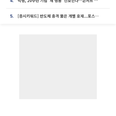
빅뱅, 20주년 기념 '새 뱅봉' 선보인다⋯콘서트 앞두고 팝업 개최
4.
[증시키워드] 반도체 충격 뚫은 개별 호재...포스코퓨처엠·에코프로·한화솔루션 '눈길'
5.