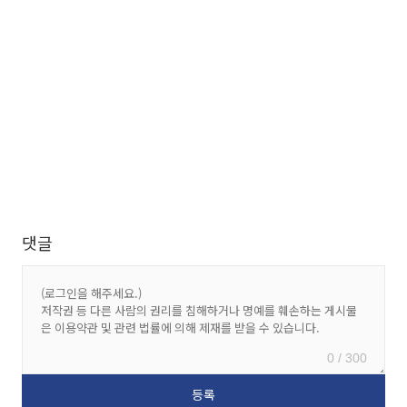
댓글
0 / 300