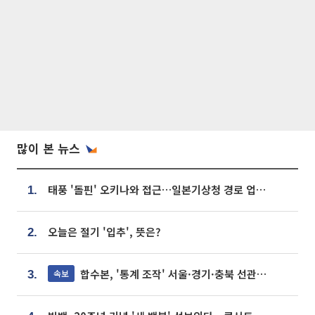
많이 본 뉴스
태풍 '돌핀' 오키나와 접근…일본기상청 경로 업데이트
1.
오늘은 절기 '입추', 뜻은?
2.
합수본, '통계 조작' 서울·경기·충북 선관위 등 추가 압수수색
속보
3.