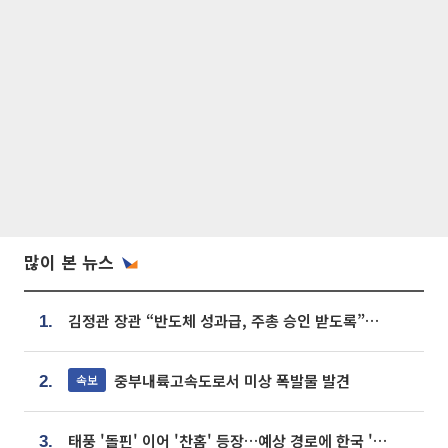
많이 본 뉴스
김정관 장관 “반도체 성과급, 주총 승인 받도록”…상법·자본시장법 개정 시사
1.
중부내륙고속도로서 미상 폭발물 발견
속보
2.
태풍 '돌핀' 이어 '찬홈' 등장…예상 경로에 한국 '한숨'
3.