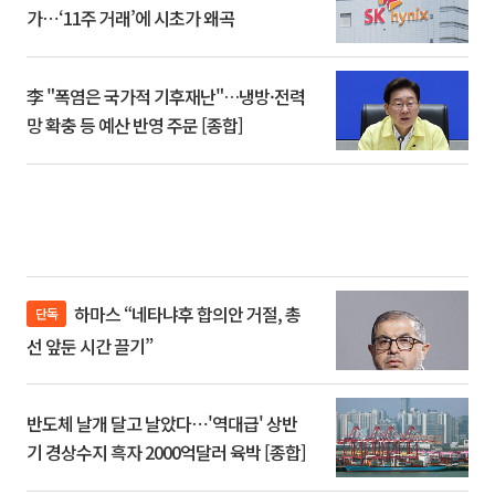
가⋯‘11주 거래’에 시초가 왜곡
李 "폭염은 국가적 기후재난"…냉방·전력
망 확충 등 예산 반영 주문 [종합]
하마스 “네타냐후 합의안 거절, 총
단독
선 앞둔 시간 끌기”
반도체 날개 달고 날았다⋯'역대급' 상반
기 경상수지 흑자 2000억달러 육박 [종합]