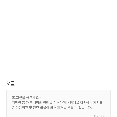
댓글
0 / 300