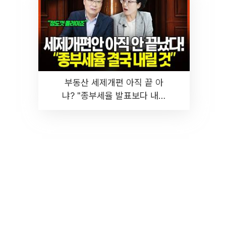
부동산 세제개편 아직 끝 아
냐? "종부세율 발표보다 내릴
것" 장기거주·양도세 전망 I 집
땅지성 I 김인만, 진미윤