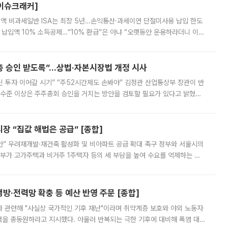
[이슈크래커]
 전액 비과세일반 ISA는 최장 5년…손익통산·과세이연 단절미사용 납입 한도
납입액 10% 소득공제…“10% 환급”은 아냐 “오랫동안 운용하라더니 이제
 ‘만능 절세 통장’으로 불리는 개인종합자산관리계좌(ISA)가 두 갈래로 개
주총 승인 받도록”…상법·자본시장법 개정 시사
닌 투자 이어갈 시기” “주52시간제도 손봐야” 김정관 산업통상부 장관이 반
 수준 이상은 주주총회 승인을 거치는 방안을 검토할 필요가 있다고 밝혔다.
배구조와 주주권 강화 논의가 이어지는 가운데, 핵심 연구인력에 대한
 “집값 해법은 공급” [종합]
안” 우려재개발·재건축 활성화 및 비아파트 공급 확대 촉구 정부와 서울시의
정부가 고가주택과 비거주 1주택자 등의 세 부담을 높여 수요를 억제하는 카
키울 것이라며 세금이 아닌 공급이 근본적인 처방이라고 전면 반박했다.
방·전력망 확충 등 예산 반영 주문 [종합]
과 관련해 "사실상 국가적인 기후 재난"이라며 취약계층 보호와 야외 노동자
정력을 총동원하라고 지시했다. 아울러 반복되는 극한 기후에 대비해 폭염 대응