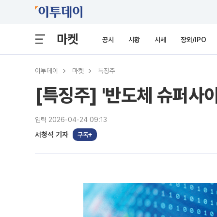
마켓
공시
시황
시세
장외/IPO
이투데이
마켓
특징주
[특징주] '반도체 슈퍼사
입력 2026-04-24 09:13
서청석 기자
구독