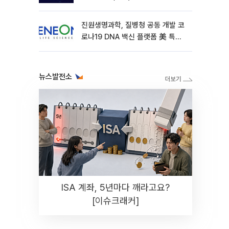
진원생명과학, 질병청 공동 개발 코
로나19 DNA 백신 플랫폼 美 특허
확보
뉴스발전소
ISA 계좌, 5년마다 깨라고요?
[이슈크래커]