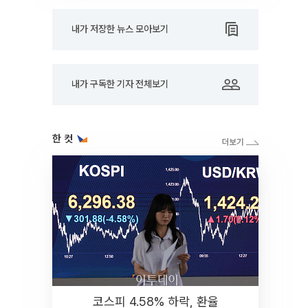
내가 저장한 뉴스 모아보기
내가 구독한 기자 전체보기
한 컷
코스피 4.58% 하락, 환율