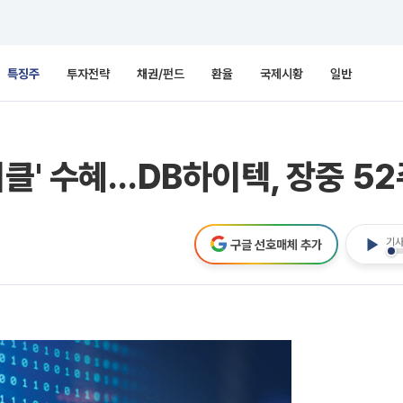
특징주
투자전략
채권/펀드
환율
국제시황
일반
이클' 수혜…DB하이텍, 장중 5
기사
구글 선호매체 추가