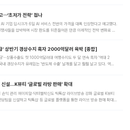
영하는 방안도 검토하라고 주문했다. 이 대통령은 이날 폭염·가뭄 대
예고⋯‘초저가 전략’ 접나
 AI 기업 딥시크가 6일 AI 서비스 전반의 가격을 대폭 인상한다고 예고했다.
 경쟁사들을 압박하며 시장 판도를 뒤흔들어온 만큼 이례적인 전략 변화로 평
 이날 공지를 통해 구체적인 인상 폭은 공개하지 않았지만 상당한 수
' 상반기 경상수지 흑자 2000억달러 육박 [종합]
급'⋯상품수출도 첫 1000억달러대 여행수지도 두 달 연속 흑자 '역대 2
국내 경상수지가 유례없는 '반도체 수출' 날개를 달고 훨훨 날고 있다. 역대
경상수지 뿐 아니라 상반기 경상수지 흑자도 2000억달러에 근접하며 사상 최
신설…K뷰티 ‘글로벌 라방 판매’ 확대
터 손익 관리 에이피알·닥터멜락신도 틱톡샵 라이브방송 강화 글로벌 K뷰티
담팀을 신설하고 틱톡샵 등 글로벌 플랫폼을 통한 라이브 방송 판매 확대에
급하는 데서 한발 더 나아가 방송 기획과 상품 구성, 출연자 섭외, 손익