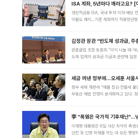
ISA 계좌, 5년마다 깨라고요? 
생산적금융 ISA, 국내 투자 이자·배당
이월도 폐지…기존 계좌까지 적용청년형 
는 5년마다 계좌를 해지하라는 건가요?”
편을
김정관 장관 “반도체 성과급, 
관훈클럽 초청 토론회 “이익 나눌 때 아
도체 업계의 성과급 지급과 관련해 일정
최근 상법·자본시장법 개정으로 기업 지
세금 꺼낸 정부에…오세훈 서울시장
정부 세제 개편에 “매물 잠김·전월세 불
부동산 해법 전쟁이 본격화하고 있다. 
드를 꺼내자 서울시는 전·월세 부담만 
李 "폭염은 국가적 기후재난"…냉
이재명 대통령은 6일 사상 최악의 폭염
안전 등 인명 피해를 막는 데 모든 행