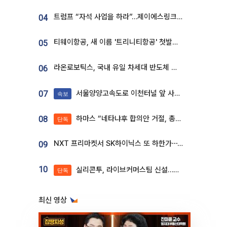
트럼프 “자석 사업을 하라”…제이에스링크, 비중국 영구자석 공급망 구축 속도
04
티웨이항공, 새 이름 '트리니티항공' 첫발…SSC 전략 본격화
05
라온로보틱스, 국내 유일 차세대 반도체 공정 로봇 개발 ‘고객사 테스트 진행’
06
서울양양고속도로 이천터널 앞 사고 발생
07
속보
하마스 “네타냐후 합의안 거절, 총선 앞두고 시간 끌기”
08
단독
NXT 프리마켓서 SK하이닉스 또 하한가⋯‘11주 거래’에 시초가 왜곡
09
10
실리콘투, 라이브커머스팀 신설…K뷰티 ‘글로벌 판매망’ 확대[K뷰티 라방戰]
단독
최신 영상