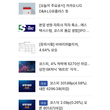
[오늘의 주요공시] 카카오·LIG
D&A·LG유플러스 등
본업 반등·자회사 적자 축소…에스
텍시스템, 코스피 몸값 셈법[IPO 엑
스레이]
[장외시황] 비바리퍼블리카,
4.64% 상승
코스피, 4% 하락에 6270선 마감…
삼전·SK하닉 '와르르' 각각
6%·10%대 급락
코스피 301.88p(4.58%)
속보
내린 6296.38(마감)
코스닥 2.08p(0.26%) 오
속보
른 801.67(마감)