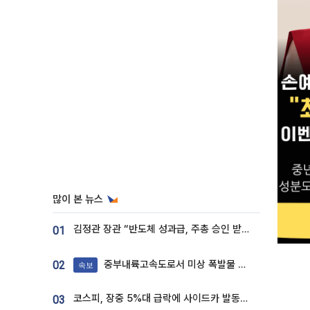
많이 본 뉴스
김정관 장관 “반도체 성과급, 주총 승인 받도록”…상법·자본시장법 개정 시사
01
중부내륙고속도로서 미상 폭발물 발견
02
속보
코스피, 장중 5%대 급락에 사이드카 발동…삼성·SK 동반 폭락
03