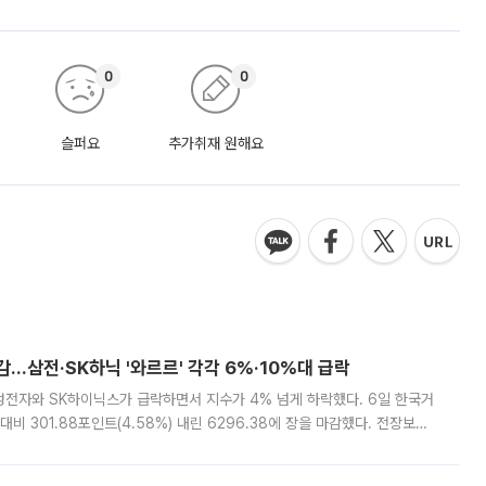
0
0
슬퍼요
추가취재 원해요
감…삼전·SK하닉 '와르르' 각각 6%·10%대 급락
삼성전자와 SK하이닉스가 급락하면서 지수가 4% 넘게 하락했다. 6일 한국거
비 301.88포인트(4.58%) 내린 6296.38에 장을 마감했다. 전장보다
스피는 장중 한때 6550.94까지 오르기도 했으나 6238.32까지 밀리기도 했