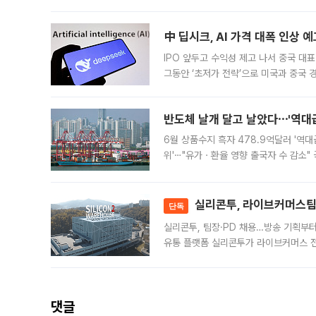
인프라 확충 계획을 내년도 예산안에 반
中 딥시크, AI 가격 대폭 인상 
IPO 앞두고 수익성 제고 나서 중국 대표
그동안 ‘초저가 전략’으로 미국과 중국
가된다. 블룸버그통신에 따르면 딥시크는
반도체 날개 달고 날았다⋯'역대급
6월 상품수지 흑자 478.9억달러 '역대
위'⋯"유가ㆍ환율 영향 출국자 수 감소" 
급 수출 호조가 매달 이어지면서 6월 
대 기
실리콘투, 라이브커머스팀 
단독
실리콘투, 팀장·PD 채용…방송 기획부
유통 플랫폼 실리콘투가 라이브커머스 전
나섰다. 국내 화장품을 해외 유통망에 공
댓글