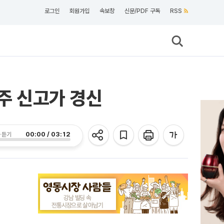
로그인
회원가입
속보창
신문/PDF 구독
RSS
2주 신고가 경신
00:00 / 03:12
 듣기