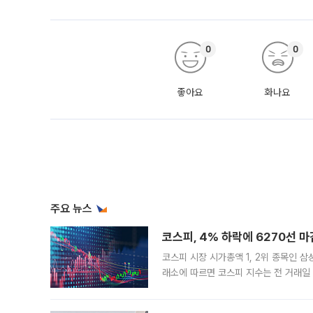
0
0
좋아요
화나요
주요 뉴스
코스피, 4% 하락에 6270선 마
코스피 시장 시가총액 1, 2위 종목인 
래소에 따르면 코스피 지수는 전 거래일 대
1.81% 내린 6478.75에 출발한 코
다. 이날 오전