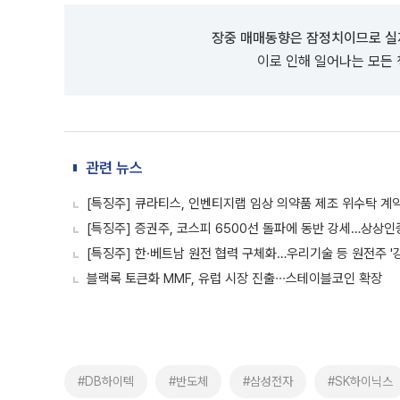
장중 매매동향은 잠정치이므로 실
이로 인해 일어나는 모든
관련 뉴스
[특징주] 큐라티스, 인벤티지랩 임상 의약품 제조 위수탁 계
[특징주] 증권주, 코스피 6500선 돌파에 동반 강세…상상인
[특징주] 한·베트남 원전 협력 구체화…우리기술 등 원전주 '
블랙록 토큰화 MMF, 유럽 시장 진출∙∙∙스테이블코인 확장
#DB하이텍
#반도체
#삼성전자
#SK하이닉스