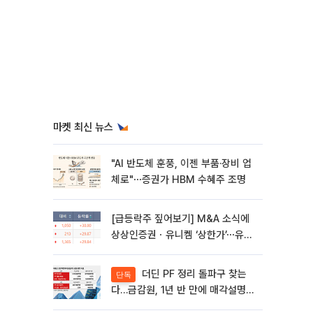
마켓 최신 뉴스
"AI 반도체 훈풍, 이젠 부품·장비 업
체로"⋯증권가 HBM 수혜주 조명
[급등락주 짚어보기] M&A 소식에
상상인증권ㆍ유니켐 ‘상한가’⋯유증
제동 걸린 SK디앤디↑
더딘 PF 정리 돌파구 찾는
단독
다…금감원, 1년 반 만에 매각설명회
재개