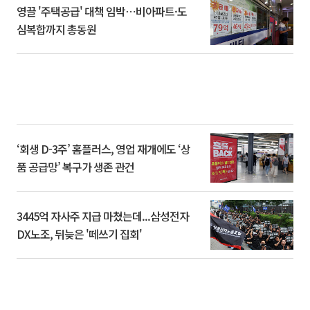
영끌 '주택공급' 대책 임박⋯비아파트·도
심복합까지 총동원
‘회생 D-3주’ 홈플러스, 영업 재개에도 ‘상
품 공급망’ 복구가 생존 관건
3445억 자사주 지급 마쳤는데...삼성전자
DX노조, 뒤늦은 '떼쓰기 집회'