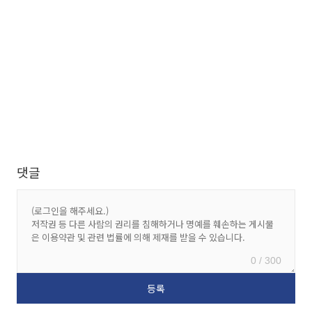
댓글
0 / 300