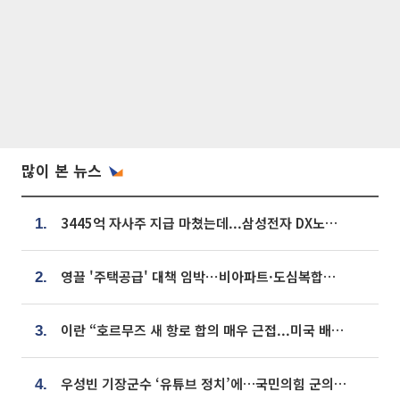
많이 본 뉴스
3445억 자사주 지급 마쳤는데...삼성전자 DX노조, 뒤늦은 '떼쓰기 집회'
1.
영끌 '주택공급' 대책 임박⋯비아파트·도심복합까지 총동원
2.
이란 “호르무즈 새 항로 합의 매우 근접...미국 배상 먼저”
3.
우성빈 기장군수 ‘유튜브 정치’에…국민의힘 군의원들 집단 반발
4.