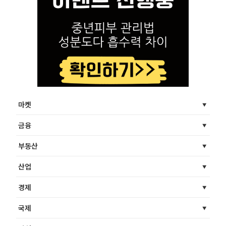
마켓
금융
부동산
산업
경제
국제