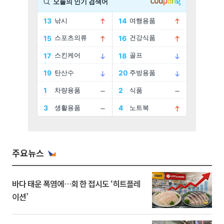
주요뉴스
바다 태운 폭염에…회 한 접시도 ‘히트플레
이션’