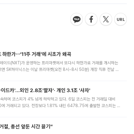
 하한가⋯‘11주 거래’에 시초가 왜곡
트레이드(NXT)가 운영하는 프리마켓에서 또다시 하한가로 거래를 개시하는
면 SK하이닉스는 이날 프리마켓(오전 8시~8시 50분) 개장 직후 전날 정
000원에 거래됐다. 거래량은 11주에 불과했으나, 최초 가격 결정이 기존 정
드카'…외인 2.8조'팔자'· 개인 3.1조 '사자'
속하며 코스피가 4% 넘게 하락하고 있다. 6일 코스피는 전 거래일 대비
.90에 거래되고 있다. 전장보다 1.81% 내린 6478.75에 출발한 코스피는 장
 6238.32까지 밀리기도 했다. 이날 오전 한때 코스피는 장중 5% 넘게 폭
절, 총선 앞둔 시간 끌기”