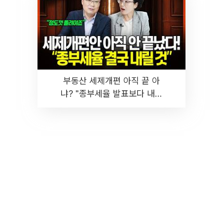
부동산 세제개편 아직 끝 아
냐? "종부세율 발표보다 내릴
것" 장기거주·양도세 전망 I 집
땅지성 I 김인만, 진미윤