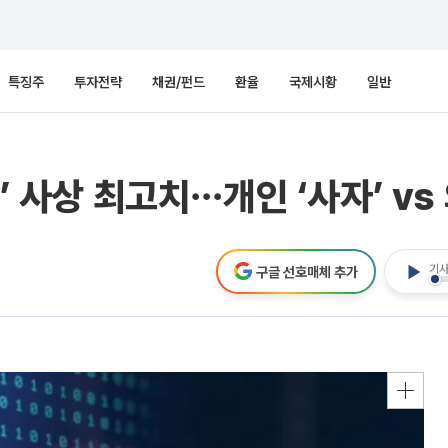
특징주
투자전략
채권/펀드
환율
국제시황
일반
’ 사상 최고치⋯개인 ‘사자’ vs
기사
구글 선호매체 추가