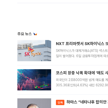
주요 뉴스
NXT 프리마켓서 SK하이닉스 또
SK하이닉스가 대체거래소(ATS) 넥스
일이 벌어졌다. 6일 금융투자업계에 따르
규장 종가보다 29.98% 내린 116만8
규시장과 달
코스피 장중 낙폭 확대에 '매도 사이
외국인이 2조8000억원 넘게 매도를 계
305.36포인트(4.63%) 내린 6292
중 한때 6550.94까지 오르기도 했으나
락하면서 유가증권
하마스 “네타냐후 합의안 거
단독