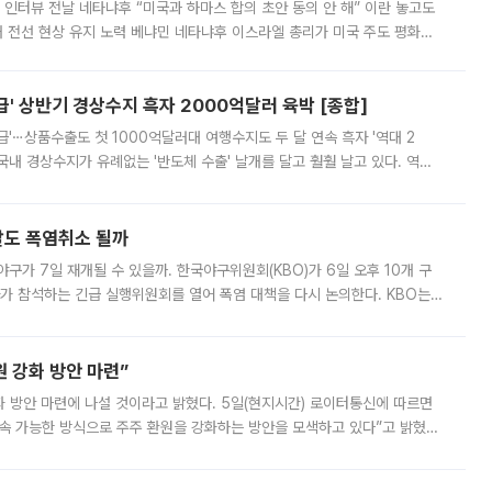
 인터뷰 전날 네타냐후 “미국과 하마스 합의 초안 동의 안 해” 이란 놓고도
개 전선 현상 유지 노력 베냐민 네타냐후 이스라엘 총리가 미국 주도 평화위
스 간 무장해제 합의안을 반대한 지 하루 만에 하마스 정치국 고위 관리
' 상반기 경상수지 흑자 2000억달러 육박 [종합]
급'⋯상품수출도 첫 1000억달러대 여행수지도 두 달 연속 흑자 '역대 2
국내 경상수지가 유례없는 '반도체 수출' 날개를 달고 훨훨 날고 있다. 역대
경상수지 뿐 아니라 상반기 경상수지 흑자도 2000억달러에 근접하며 사상 최
말도 폭염취소 될까
구가 7일 재개될 수 있을까. 한국야구위원회(KBO)가 6일 오후 10개 구
 참석하는 긴급 실행위원회를 열어 폭염 대책을 다시 논의한다. KBO는
서 관람객과 선수단의 안전 위험 상황이 발생했다”며 5∼6일 예정됐던
 강화 방안 마련”
 것이라고 밝혔다. 5일(현지시간) 로이터통신에 따르면
속 가능한 방식으로 주주 환원을 강화하는 방안을 모색하고 있다”고 밝혔다.
그러면서 자세한 내용은 “조만간 공개할 예정”이라고 덧붙였다. SK하이닉스도 로이터에 전달한 성명에서 “연