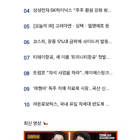
삼성전자·SK하이닉스 “주주 환원 강화 방안 마련”
04
[오늘의 IR] 고려아연ㆍ심텍ㆍ엘앤에프 등
05
코스피, 장중 5%대 급락에 사이드카 발동…삼성·SK 동반 폭락
06
티웨이항공, 새 이름 '트리니티항공' 첫발…SSC 전략 본격화
07
트럼프 “자석 사업을 하라”…제이에스링크, 비중국 영구자석 공급망 구축 속도
08
‘레켐비’ 독주 치매 치료제 시장…국산 신약 등장하나
09
라온로보틱스, 국내 유일 차세대 반도체 공정 로봇 개발 ‘고객사 테스트 진행’
10
최신 영상