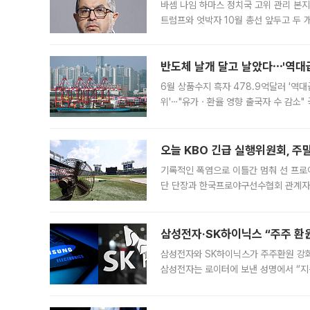
바셈 나임 하마스 정치국 고위 관리 본지
트럼프와 엇박자 10월 총선 앞두고 두 
원회(BOP)와 팔레스타인 무장단체 하마
반도체 날개 달고 날았다⋯'역대급
6월 상품수지 흑자 478.9억달러 '역대
위'⋯"유가ㆍ환율 영향 출국자 수 감소" 
급 수출 호조가 매달 이어지면서 6월 
대 기
오늘 KBO 긴급 실행위원회, 주
기록적인 폭염으로 이틀간 멈춰 선 프로야
단 단장과 한국프로야구선수협회 관계자가
5일 “최근 전국적으로 폭염이 지속되면
KBO리그와
삼성전자·SK하이닉스 “주주 환원
삼성전자와 SK하이닉스가 주주환원 강화 방안 마련에 나설
삼성전자는 로이터에 보낸 성명에서 “지