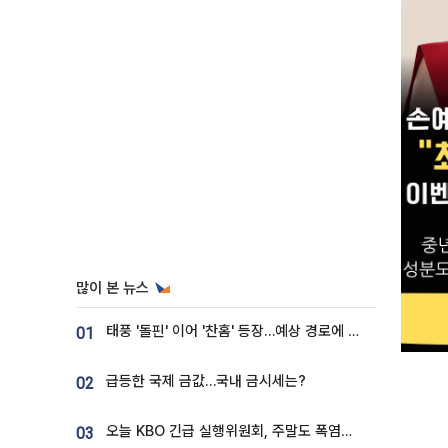
많이 본 뉴스
태풍 '돌핀' 이어 '찬홈' 등장…예상 경로에 한국 '한숨'
01
급등한 국제 금값…국내 금시세는?
02
오늘 KBO 긴급 실행위원회, 주말도 폭염취소 될까
03