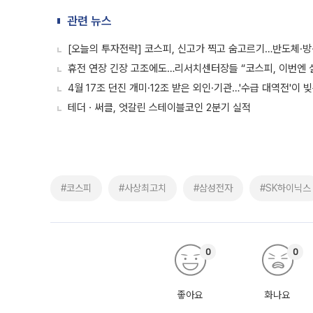
관련 뉴스
[오늘의 투자전략] 코스피, 신고가 찍고 숨고르기…반도체·방
휴전 연장 긴장 고조에도…리서치센터장들 “코스피, 이번엔 
4월 17조 던진 개미·12조 받은 외인·기관…'수급 대역전'이 
테더ㆍ써클, 엇갈린 스테이블코인 2분기 실적
#코스피
#사상최고치
#삼성전자
#SK하이닉스
0
0
좋아요
화나요