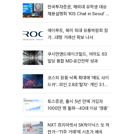
한국투자증권, 해외대 유학생 대상
채용설명회 'KIS Chat in Seoul' 개
최
에이루트, 북미 최대 유통박람회 참
가…대형 거래선 확보 나서
쿠시먼앤드웨이크필드, 여의도 63
빌딩 통합 MD·공간전략 성과
코스피 장중 낙폭 확대에 '매도 사이
드카'…외인 2.8조'팔자'· 개인 3.1조
'사자'
토스증권, 출시 5년 만에 가입자
1000만 명 돌파⋯40대 이상 ‘껑충’
NXT 프리마켓서 SK하이닉스 또 하
한가⋯‘11주 거래’에 시초가 왜곡