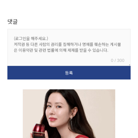
댓글
0 / 300