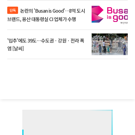
논란의 'Busan is Good'…8억 도시
단독
브랜드, 용산 대통령실 CI 업체가 수행
'입추'에도 39도⋯수도권ㆍ강원ㆍ전라 폭
염 [날씨]