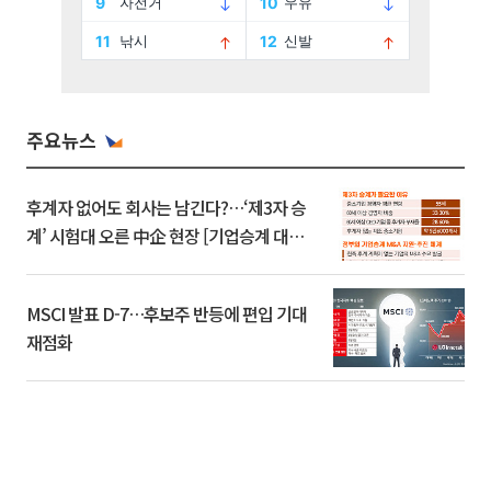
주요뉴스
후계자 없어도 회사는 남긴다?…‘제3자 승
계’ 시험대 오른 中企 현장 [기업승계 대전
환]
MSCI 발표 D-7…후보주 반등에 편입 기대
재점화