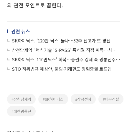
의 관전 포인트로 꼽힌다.
관련 뉴스
SK하이닉스, ‘120만 닉스’ 뚫나⋯52주 신고가 또 경신
삼천당제약 “핵심기술 ‘S-PASS’ 특허권 직접 취득…시장 의혹 해소할 것”
SK하이닉스 ‘110만닉스’ 회복…증권주 강세 속 광통신주 부각
STO 하위법규 예상안, 풀링·거래한도·정형증권 로드맵 제시
#삼천당제약
#SK하이닉스
#삼성전자
#대우건설
#대한광통신