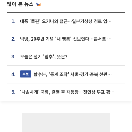
많이 본 뉴스
태풍 '돌핀' 오키나와 접근…일본기상청 경로 업데이트
1.
빅뱅, 20주년 기념 '새 뱅봉' 선보인다⋯콘서트 앞두고 팝업 개최
2.
오늘은 절기 '입추', 뜻은?
3.
합수본, '통계 조작' 서울·경기·충북 선관위 등 추가 압수수색
속보
4.
‘나솔사계’ 국화, 결별 후 재등장⋯첫인상 투표 휩쓸고 ‘인기녀’ 등극
5.