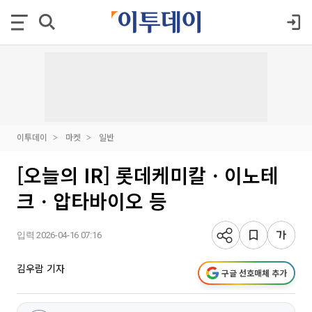
이투데이
마켓
일반
[오늘의 IR] 롯데케미칼ㆍ이노테
크ㆍ압타바이오 등
입력 2026-04-16 07:16
김우람 기자
구글 선호매체 추가