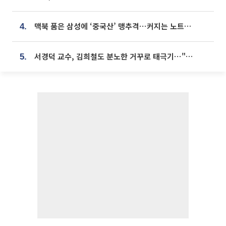
맥북 품은 삼성에 ‘중국산’ 맹추격⋯커지는 노트북 OLED 시장
4.
서경덕 교수, 김희철도 분노한 거꾸로 태극기⋯"엉터리는 아냐, 아쉬울 뿐"
5.