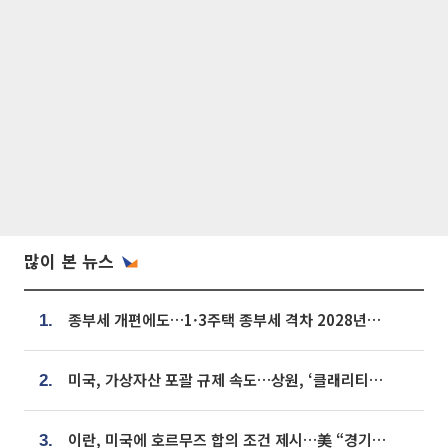
많이 본 뉴스
종부세 개편에도…1·3주택 종부세 격차 2028년부터 확대
1.
미국, 가상자산 포괄 규제 속도…상원, ‘클래리티법’ 9월 절차투표 추진
2.
이란, 미국에 호르무즈 합의 조건 제시…美 “경기 아직 안 끝나” [종합]
3.