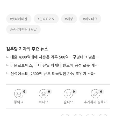
#롯데케미칼
#압타바이오
#대상
#이노테크
#신세계인터내셔날
김우람 기자의 주요 뉴스
매출 4000억대에 시총은 겨우 500억…구영테크 낮은 몸값에 저가 승계 마무리
라온로보틱스, 국내 유일 차세대 반도체 공정 로봇 개발 ‘고객사 테스트 진행’
신성에스티, 2300억 규모 미국법인 가동 초읽기…북미 ESS 공략 본격화
0
0
0
0
좋아요
화나요
슬퍼요
추가취재 원해요