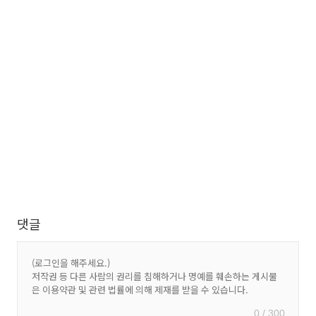
댓글
0 / 300