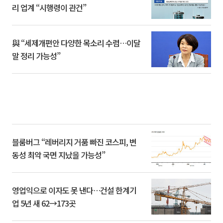
리 업계 “시행령이 관건”
與 “세제개편안 다양한 목소리 수렴…이달
말 정리 가능성”
블룸버그 “레버리지 거품 빠진 코스피, 변
동성 최악 국면 지났을 가능성”
영업익으로 이자도 못 낸다…건설 한계기
업 5년 새 62→173곳