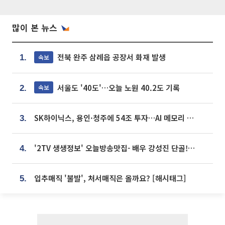
많이 본 뉴스
전북 완주 삼례읍 공장서 화재 발생
속보
1.
서울도 '40도'…오늘 노원 40.2도 기록
속보
2.
SK하이닉스, 용인·청주에 54조 투자…AI 메모리 생산기지 키운다
3.
'2TV 생생정보' 오늘방송맛집- 배우 강성진 단골! 쌀국수ㆍ푸팟퐁 커리 맛집 '블○○○'
4.
입추매직 '불발', 처서매직은 올까요? [해시태그]
5.