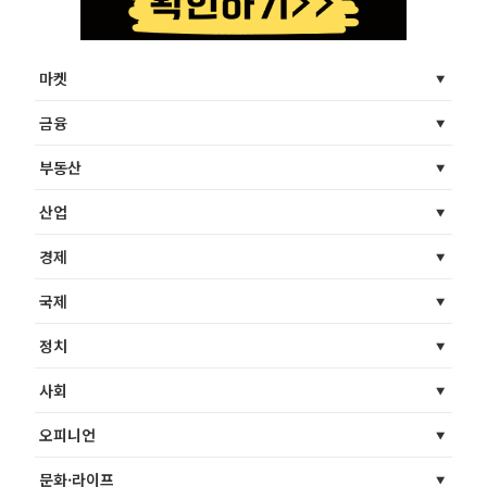
마켓
금융
부동산
산업
경제
국제
정치
사회
오피니언
문화·라이프