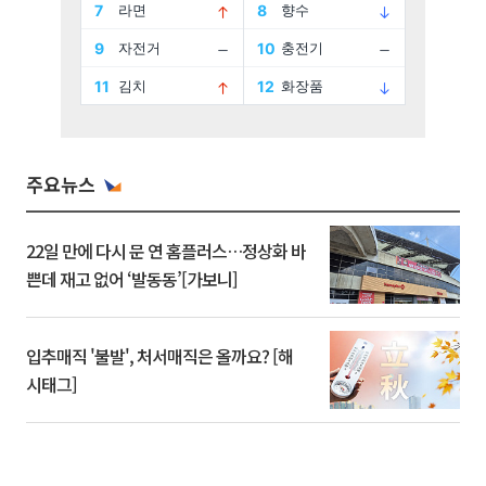
주요뉴스
22일 만에 다시 문 연 홈플러스…정상화 바
쁜데 재고 없어 ‘발동동’[가보니]
입추매직 '불발', 처서매직은 올까요? [해
시태그]