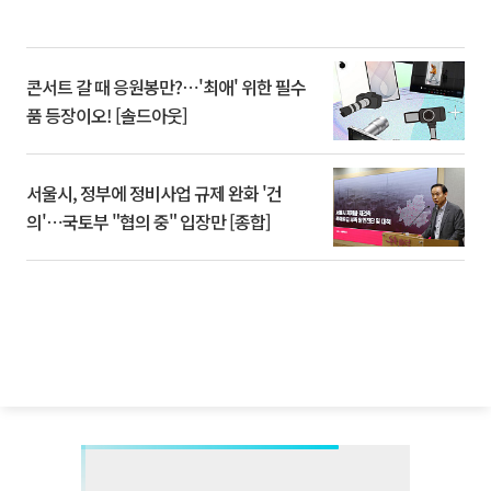
콘서트 갈 때 응원봉만?⋯'최애' 위한 필수
품 등장이오! [솔드아웃]
서울시, 정부에 정비사업 규제 완화 '건
의'⋯국토부 "협의 중" 입장만 [종합]