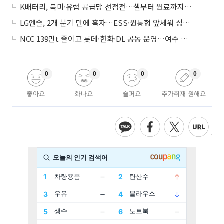
K배터리, 북미·유럽 공급망 선점전…셀부터 원료까지 현지화
LG엔솔, 2개 분기 만에 흑자…ESS·원통형 앞세워 성장 가속
NCC 139만t 줄이고 롯데·한화·DL 공동 운영…여수 1호 본궤도
0
0
0
0
좋아요
화나요
슬퍼요
추가취재 원해요