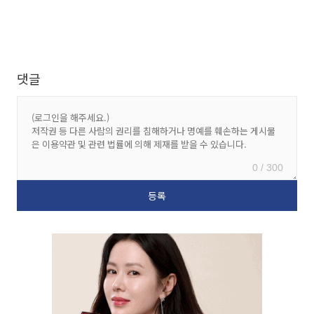
댓글
0 / 300