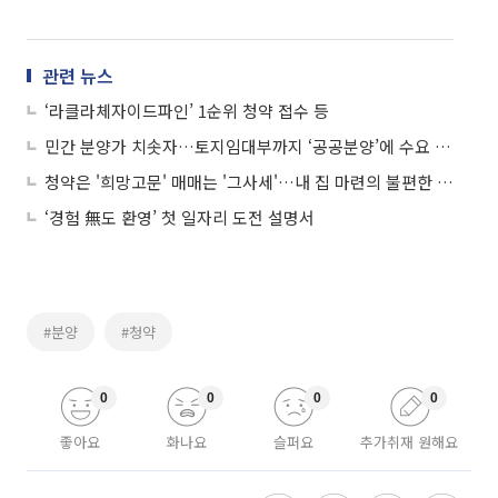
관련 뉴스
‘라클라체자이드파인’ 1순위 청약 접수 등
민간 분양가 치솟자…토지임대부까지 ‘공공분양’에 수요 쏠린다
청약은 '희망고문' 매매는 '그사세'…내 집 마련의 불편한 진실
‘경험 無도 환영’ 첫 일자리 도전 설명서
#분양
#청약
0
0
0
0
좋아요
화나요
슬퍼요
추가취재 원해요