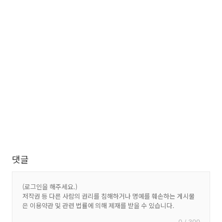
댓글
0 / 300