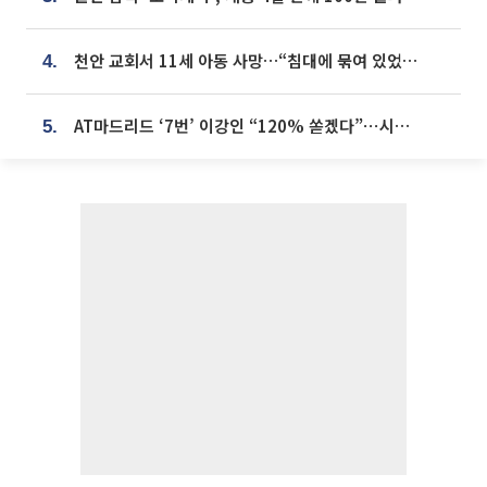
천안 교회서 11세 아동 사망…“침대에 묶여 있었다” 진술 확보
4.
AT마드리드 ‘7번’ 이강인 “120% 쏟겠다”⋯시메오네 감독 “필요한 선수”
5.