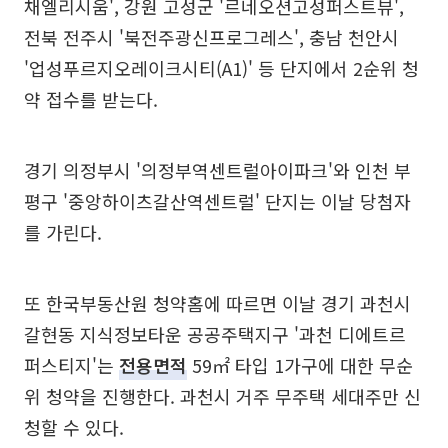
채엘리시움', 강원 고성군 '르네오션고성퍼스트뷰',
전북 전주시 '북전주광신프로그레스', 충남 천안시
'업성푸르지오레이크시티(A1)' 등 단지에서 2순위 청
약 접수를 받는다.
경기 의정부시 '의정부역센트럴아이파크'와 인천 부
평구 '중앙하이츠갈산역센트럴' 단지는 이날 당첨자
를 가린다.
또 한국부동산원 청약홈에 따르면 이날 경기 과천시
갈현동 지식정보타운 공공주택지구 '과천 디에트르
퍼스티지'는
전용면적
59㎡ 타입 1가구에 대한 무순
위 청약을 진행한다. 과천시 거주 무주택 세대주만 신
청할 수 있다.