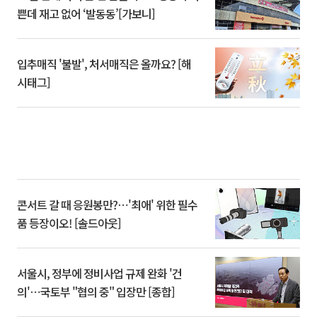
쁜데 재고 없어 ‘발동동’[가보니]
입추매직 '불발', 처서매직은 올까요? [해
시태그]
콘서트 갈 때 응원봉만?⋯'최애' 위한 필수
품 등장이오! [솔드아웃]
서울시, 정부에 정비사업 규제 완화 '건
의'⋯국토부 "협의 중" 입장만 [종합]