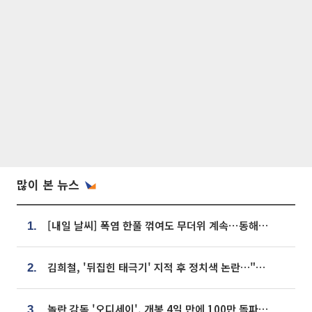
많이 본 뉴스
[내일 날씨] 폭염 한풀 꺾여도 무더위 계속⋯동해안 이틀 연속 비
1.
김희철, '뒤집힌 태극기' 지적 후 정치색 논란…"좌우 떠나 우리나라 국기"
2.
놀란 감독 '오디세이', 개봉 4일 만에 100만 돌파⋯'왕사남' 보다 빠르다
3.