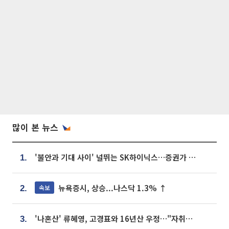
많이 본 뉴스
'불안과 기대 사이' 널뛰는 SK하이닉스…증권가 "HBM4·LTA 기반 펀터멘털 견고"
1.
뉴욕증시, 상승...나스닥 1.3% ↑
속보
2.
'나혼산' 류혜영, 고경표와 16년산 우정…"자취방서 부모님과 마주쳐"
3.