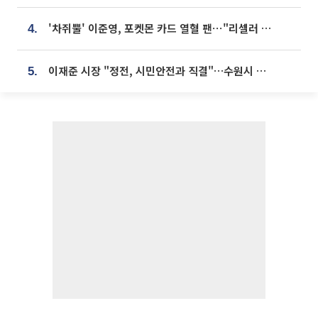
'차쥐뿔' 이준영, 포켓몬 카드 열혈 팬⋯"리셀러 처단할 것"
4.
이재준 시장 "정전, 시민안전과 직결"…수원시 비상대응체계 가동
5.