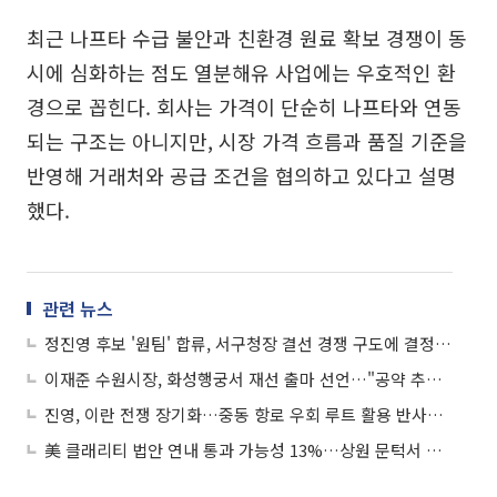
최근 나프타 수급 불안과 친환경 원료 확보 경쟁이 동
시에 심화하는 점도 열분해유 사업에는 우호적인 환
경으로 꼽힌다. 회사는 가격이 단순히 나프타와 연동
되는 구조는 아니지만, 시장 가격 흐름과 품질 기준을
반영해 거래처와 공급 조건을 협의하고 있다고 설명
했다.
관련 뉴스
정진영 후보 '원팀' 합류, 서구청장 결선 경쟁 구도에 결정적 변수
이재준 수원시장, 화성행궁서 재선 출마 선언…"공약 추진율 93.7%, 씨앗의 열매 맺겠다"
진영, 이란 전쟁 장기화…중동 항로 우회 루트 활용 반사익 기대감에 이틀째 상승세
美 클래리티 법안 연내 통과 가능성 13%…상원 문턱서 제동