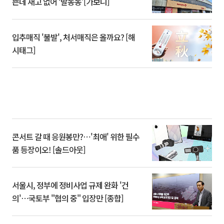
쁜데 재고 없어 ‘발동동’[가보니]
입추매직 '불발', 처서매직은 올까요? [해
시태그]
콘서트 갈 때 응원봉만?⋯'최애' 위한 필수
품 등장이오! [솔드아웃]
서울시, 정부에 정비사업 규제 완화 '건
의'⋯국토부 "협의 중" 입장만 [종합]