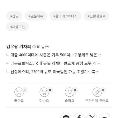
#진영
#열분해유
#한국에코에너지
#친환경원료
#재생오일
김우람 기자의 주요 뉴스
매출 4000억대에 시총은 겨우 500억…구영테크 낮은 몸값에 저가 승계 마무리
라온로보틱스, 국내 유일 차세대 반도체 공정 로봇 개발 ‘고객사 테스트 진행’
신성에스티, 2300억 규모 미국법인 가동 초읽기…북미 ESS 공략 본격화
0
0
0
0
좋아요
화나요
슬퍼요
추가취재 원해요