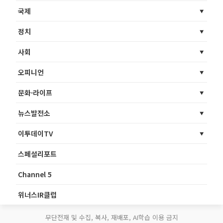
국제
정치
사회
오피니언
문화·라이프
뉴스발전소
이투데이TV
스페셜리포트
Channel 5
위너스IR클럽
무단전재 및 수집, 복사, 재배포, AI학습 이용 금지