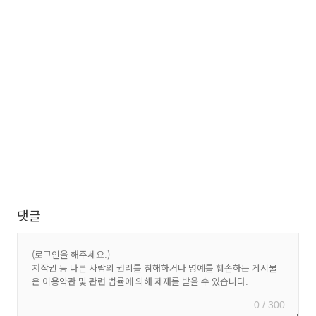
댓글
0 / 300