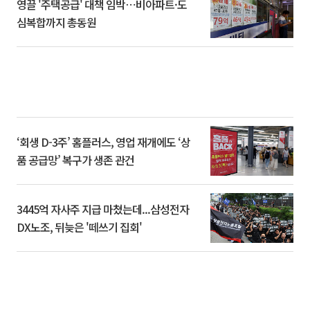
영끌 '주택공급' 대책 임박⋯비아파트·도
심복합까지 총동원
‘회생 D-3주’ 홈플러스, 영업 재개에도 ‘상
품 공급망’ 복구가 생존 관건
3445억 자사주 지급 마쳤는데...삼성전자
DX노조, 뒤늦은 '떼쓰기 집회'