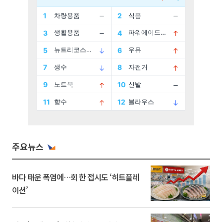
주요뉴스
바다 태운 폭염에…회 한 접시도 ‘히트플레
이션’