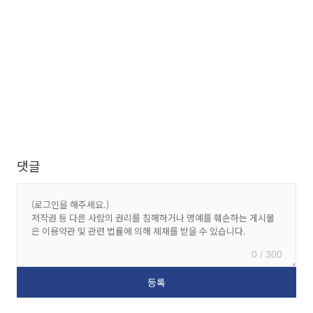
댓글
0 / 300