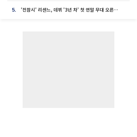
'전참시' 리센느, 데뷔 '3년 차' 첫 연말 무대 오른다⋯"그동안 섭외 안 와"
5.