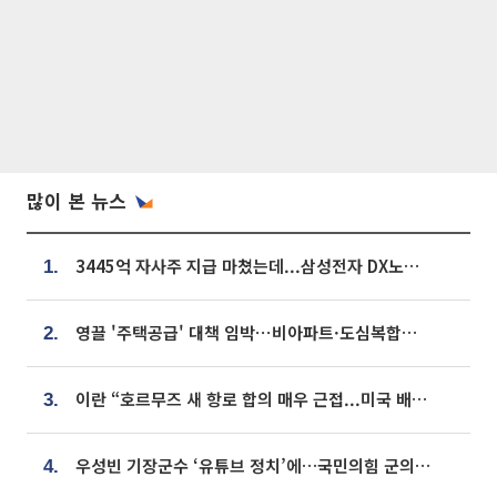
많이 본 뉴스
3445억 자사주 지급 마쳤는데...삼성전자 DX노조, 뒤늦은 '떼쓰기 집회'
1.
영끌 '주택공급' 대책 임박⋯비아파트·도심복합까지 총동원
2.
이란 “호르무즈 새 항로 합의 매우 근접...미국 배상 먼저”
3.
우성빈 기장군수 ‘유튜브 정치’에…국민의힘 군의원들 집단 반발
4.