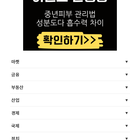
마켓
금융
부동산
산업
경제
국제
정치