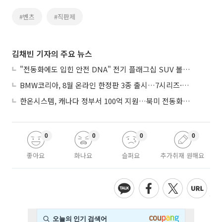
#벤츠
#직판제
김채빈 기자의 주요 뉴스
"전동화에도 입힌 안전 DNA" 전기 플래그십 SUV 볼보 'EX90'
BMW코리아, 8월 온라인 한정판 3종 출시…7시리즈·X7·M340i 투어링
한온시스템, 캐나다 정부서 100억 지원…북미 전동화 시장 가속
0
0
0
0
좋아요
화나요
슬퍼요
추가취재 원해요