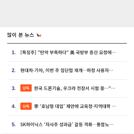
많이 본 뉴스
[특징주] “탄약 부족하다“ 美 국방부 증산 요청에⋯국내 방산주 급등세
1.
현대차·기아, 이번 주 임단협 재개…하청 사용자성 재심도 ‘변수’
2.
한국 드론기술, 우크라 전장서 시험 중…“스타트업 여러 곳 참여”
단독
3.
李 ‘호남형 대입’ 제안에 교육청·지역대학 서·논술형 입시 연계 '착수'
단독
4.
SK하이닉스 ‘자사주 성과급’ 갈등 격화…통합노조 출범 움직임
5.