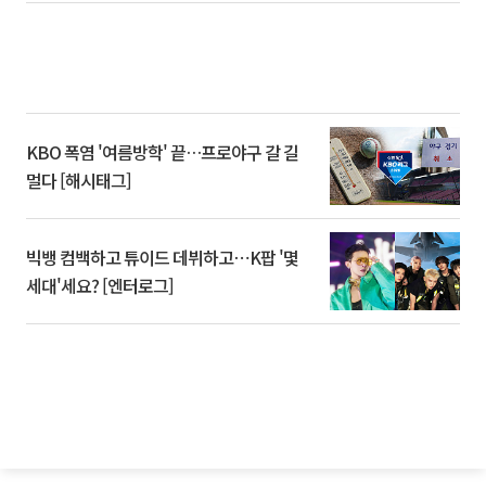
KBO 폭염 '여름방학' 끝…프로야구 갈 길
멀다 [해시태그]
빅뱅 컴백하고 튜이드 데뷔하고⋯K팝 '몇
세대'세요? [엔터로그]