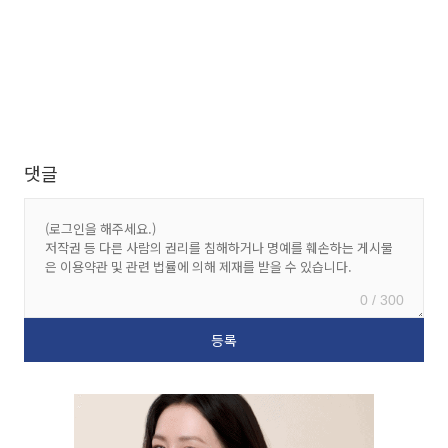
댓글
0 / 300