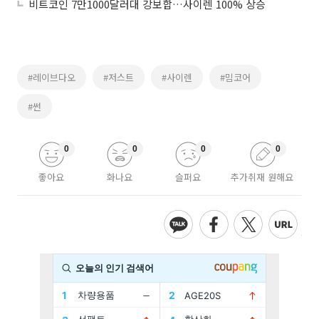
비트코인 7만1000달러대 강보합…사이렌 100% 상승
#레이브다오
#저스트
#사이렌
#밈코어
#썬
0
0
0
0
좋아요
화나요
슬퍼요
추가취재 원해요