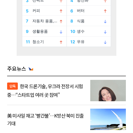
주요뉴스
한국 드론기술, 우크라 전장서 시험
단독
중…“스타트업 여러 곳 참여”
美 미사일 재고 ‘빨간불’…K방산 북미 진출
기대