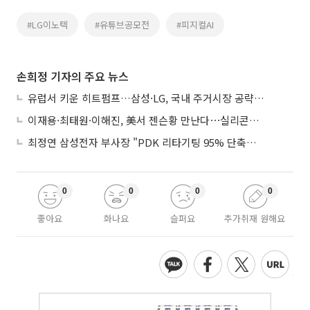
#LG이노텍
#유튜브공모전
#피지컬AI
손희정 기자의 주요 뉴스
유럽서 키운 히트펌프…삼성·LG, 국내 주거시장 공략 ‘속도’
이재용·최태원·이해진, 美서 젠슨황 만난다⋯실리콘밸리 집결하는 AI리더
최정연 삼성전자 부사장 "PDK 리타기팅 95% 단축…에이전트 AI 시범 활용"
0
0
0
0
좋아요
화나요
슬퍼요
추가취재 원해요