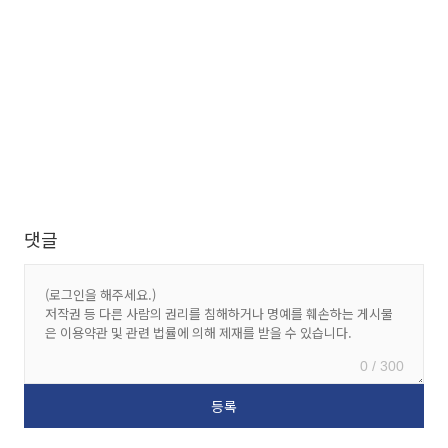
댓글
0 / 300