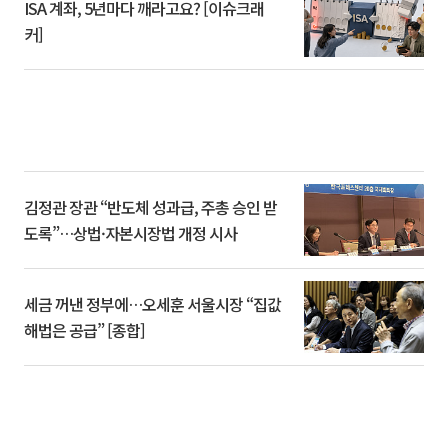
ISA 계좌, 5년마다 깨라고요? [이슈크래
커]
김정관 장관 “반도체 성과급, 주총 승인 받
도록”…상법·자본시장법 개정 시사
세금 꺼낸 정부에…오세훈 서울시장 “집값
해법은 공급” [종합]