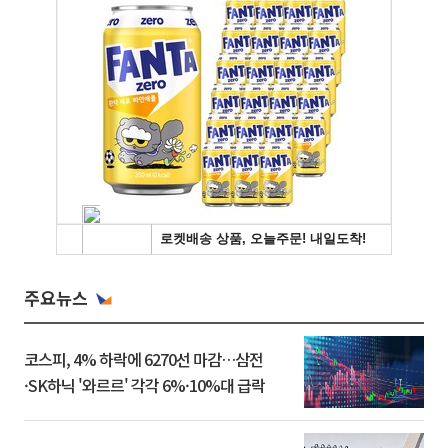
주요뉴스
코스피, 4% 하락에 6270선 마감…삼전
·SK하닉 '와르르' 각각 6%·10%대 급락