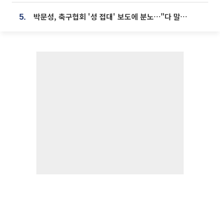
박문성, 축구협회 '성 접대' 보도에 분노…"다 말아먹으려고 작정했나"
5.