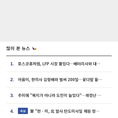
많이 본 뉴스
포스코퓨처엠, LFP 시장 뚫었다…배터리사와 대규모 장기 공급 합의
1.
아옳이, 한의사 김형배와 벌써 200일⋯꽃다발 들고 "프러포즈 아냐"
2.
추미애 "복지가 아니라 도민이 늘었다"…재정난 책임론 정면돌파
3.
軍 "한ㆍ미, 北 발사 탄도미사일 제원 정밀분석 중"
속보
4.