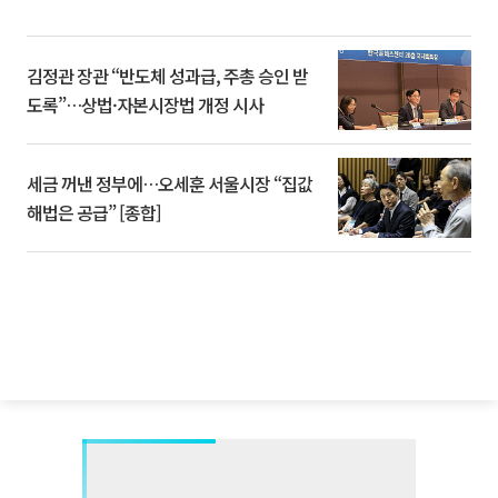
김정관 장관 “반도체 성과급, 주총 승인 받
도록”…상법·자본시장법 개정 시사
세금 꺼낸 정부에…오세훈 서울시장 “집값
해법은 공급” [종합]