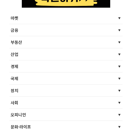
마켓
금융
부동산
산업
경제
국제
정치
사회
오피니언
문화·라이프