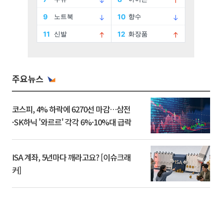
주요뉴스
코스피, 4% 하락에 6270선 마감…삼전
·SK하닉 '와르르' 각각 6%·10%대 급락
ISA 계좌, 5년마다 깨라고요? [이슈크래
커]