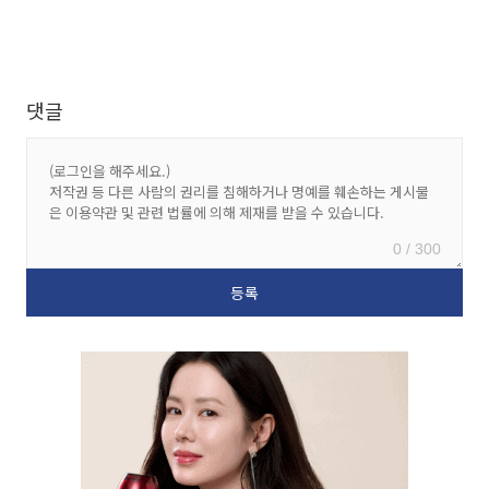
댓글
0 / 300