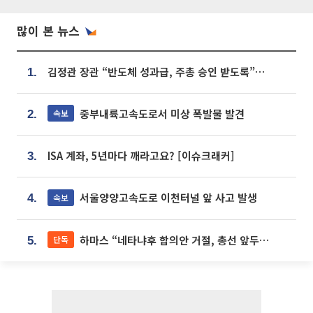
많이 본 뉴스
김정관 장관 “반도체 성과급, 주총 승인 받도록”…상법·자본시장법 개정 시사
1.
중부내륙고속도로서 미상 폭발물 발견
속보
2.
ISA 계좌, 5년마다 깨라고요? [이슈크래커]
3.
서울양양고속도로 이천터널 앞 사고 발생
속보
4.
하마스 “네타냐후 합의안 거절, 총선 앞두고 시간 끌기”
단독
5.