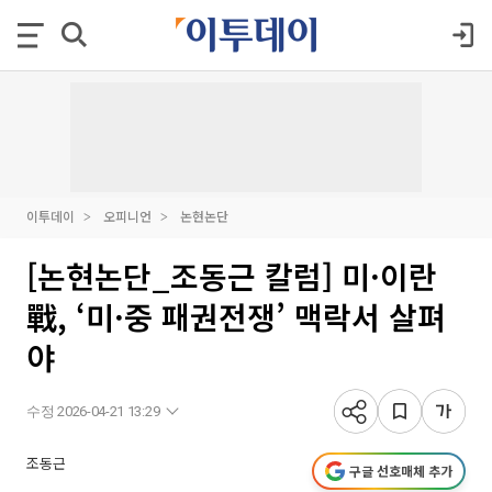
이투데이
오피니언
논현논단
[논현논단_조동근 칼럼] 미·이란
戰, ‘미·중 패권전쟁’ 맥락서 살펴
야
수정 2026-04-21 13:29
조동근
구글 선호매체 추가