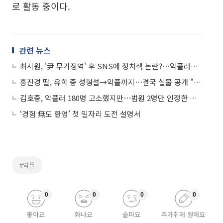
로 활동 중이다.
관련 뉴스
최시원, '尹 무기징역' 후 SNS에 정치색 논란?⋯악플러에 칼 빼들었다
홍진경 딸, 유학 중 성형설→악플까지⋯결국 실물 공개 "걔 땜에 미쳐"
김호중, 악플러 180명 고소했지만⋯법원 2명만 인정한 이유는?
‘경험 無도 환영’ 첫 일자리 도전 설명서
#악플
0
0
0
0
좋아요
화나요
슬퍼요
추가취재 원해요