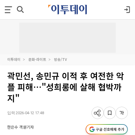
이투데이
문화·라이프
방송/TV
곽민선, 송민규 이적 후 여전한 악
플 피해⋯"성희롱에 살해 협박까
지"
입력 2026-04-12 17:48
한은수 객원기자
구글 선호매체 추가