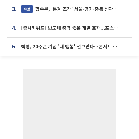
합수본, '통계 조작' 서울·경기·충북 선관위 등 추가 압수수색
속보
3.
[증시키워드] 반도체 충격 뚫은 개별 호재...포스코퓨처엠·에코프로·한화솔루션 '눈길'
4.
빅뱅, 20주년 기념 '새 뱅봉' 선보인다⋯콘서트 앞두고 팝업 개최
5.