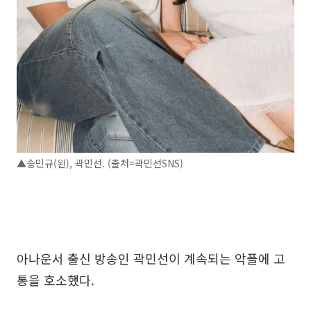
▲송민규(왼), 곽민선. (출처=곽민선SNS)
아나운서 출신 방송인 곽민선이 계속되는 악플에 고
통을 호소했다.